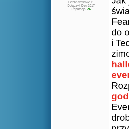
Jak 
Liczba wątków: 11
Dołączył: Dec 2017
świa
Reputacja:
26
Fear
do o
i Te
zim
hal
eve
Roz
god
Eve
drob
przy