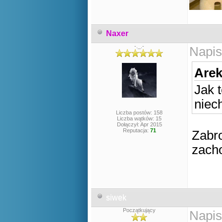
Naxer
-._.-
Napis
Arek
Jak t
niech
Liczba postów: 158
Liczba wątków: 15
Dołączył: Apr 2015
Reputacja:
71
Zabro
zach
siwek
Początkujący
Napis