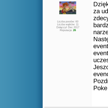
Dzię
za ud
zdecy
Liczba postów: 60
bardz
Liczba wątków: 11
Dołączył: Dec 2017
Reputacja:
26
narze
Nast
event
event
ucze
Jeszc
even
Pozd
Poke