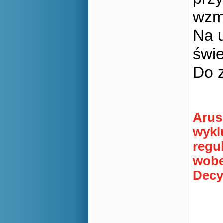
wzm
Na u
świ
Do 
Arus
wykl
regu
wobe
Decy