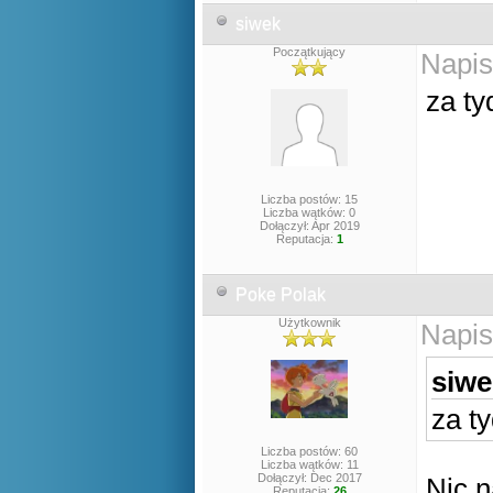
siwek
Początkujący
Napis
za ty
Liczba postów: 15
Liczba wątków: 0
Dołączył: Apr 2019
Reputacja:
1
Poke Polak
Użytkownik
Napis
siwe
za t
Liczba postów: 60
Liczba wątków: 11
Dołączył: Dec 2017
Nic n
Reputacja:
26