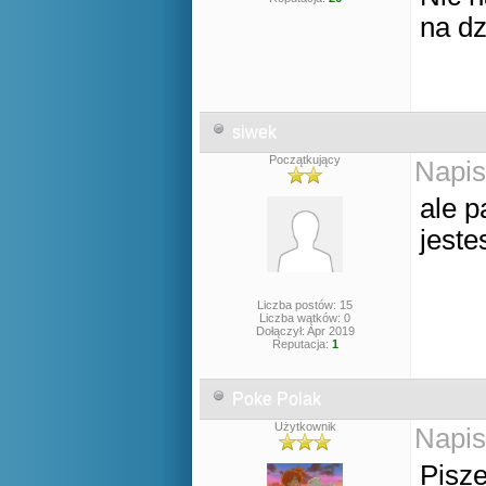
na d
siwek
Początkujący
Napis
ale p
jeste
Liczba postów: 15
Liczba wątków: 0
Dołączył: Apr 2019
Reputacja:
1
Poke Polak
Użytkownik
Napis
Pisze