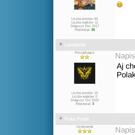
Liczba postów: 60
Liczba wątków: 11
Dołączył: Dec 2017
Reputacja:
26
Lamberek
Początkujący
Napis
Aj ch
Pola
Liczba postów: 10
Liczba wątków: 0
Dołączył: Oct 2020
Reputacja:
3
Poke Polak
Użytkownik
Napis