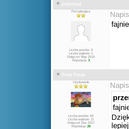
przemusz
Początkujący
Napis
fajni
Liczba postów: 9
Liczba wątków: 1
Dołączył: May 2019
Reputacja:
3
Poke Polak
Użytkownik
Napis
prze
fajn
Dzięk
Liczba postów: 60
Liczba wątków: 11
Dołączył: Dec 2017
lepie
Reputacja:
26