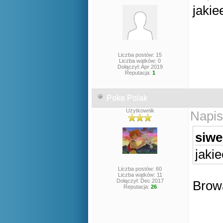
jakie
Liczba postów: 15
Liczba wątków: 0
Dołączył: Apr 2019
Reputacja:
1
Poke Polak
Użytkownik
Napis
siwe
jaki
Liczba postów: 60
Liczba wątków: 11
Dołączył: Dec 2017
Brow
Reputacja:
26