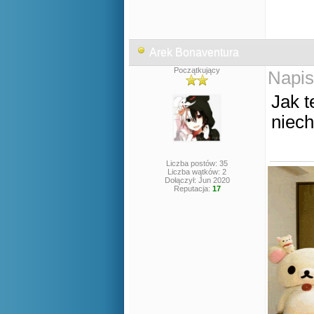
Arek Bonaventura
Początkujący
Napis
Jak t
niech
Liczba postów: 35
Liczba wątków: 2
Dołączył: Jun 2020
Reputacja:
17