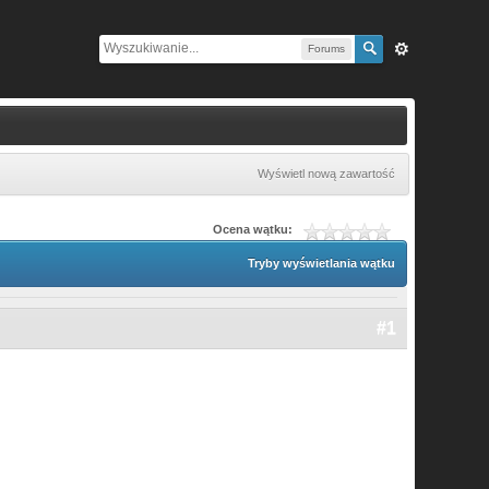
Forums
Wyświetl nową zawartość
Ocena wątku:
Tryby wyświetlania wątku
#1