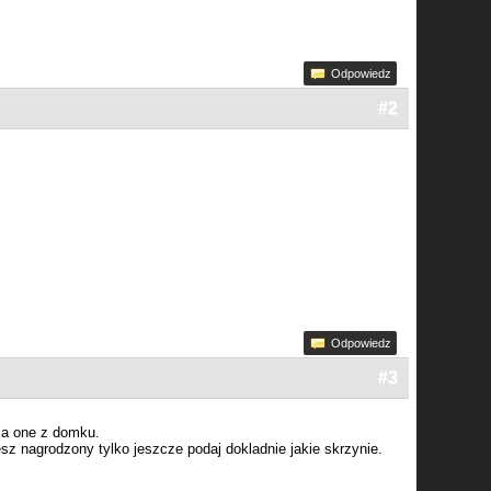
Odpowiedz
#2
Odpowiedz
#3
aja one z domku.
iesz nagrodzony tylko jeszcze podaj dokladnie jakie skrzynie.