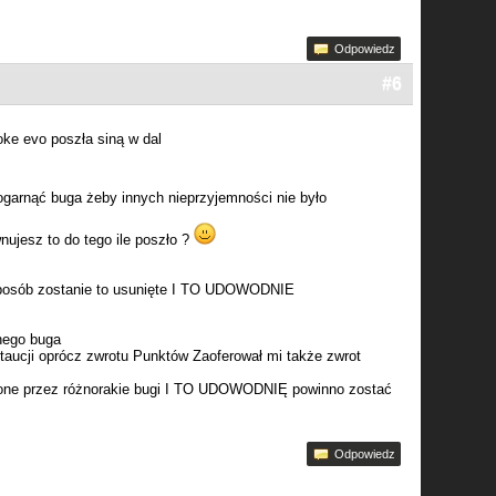
Odpowiedz
#6
oke evo poszła siną w dal
garnąć buga żeby innych nieprzyjemności nie było
nujesz to do tego ile poszło ?
ś sposób zostanie to usunięte I TO UDOWODNIE
nego buga
ytaucji oprócz zwrotu Punktów Zaoferował mi także zwrot
racone przez różnorakie bugi I TO UDOWODNIĘ powinno zostać
Odpowiedz