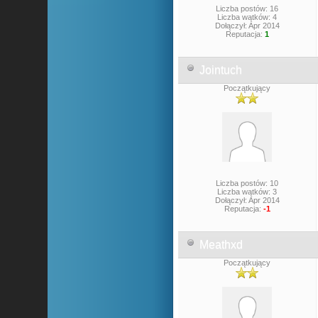
Liczba postów: 16
Liczba wątków: 4
Dołączył: Apr 2014
Reputacja:
1
Jointuch
Początkujący
Liczba postów: 10
Liczba wątków: 3
Dołączył: Apr 2014
Reputacja:
-1
Meathxd
Początkujący