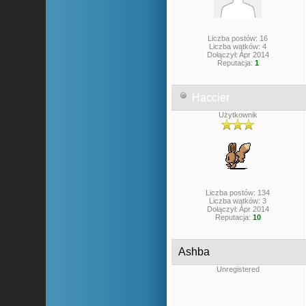
Liczba postów: 16
Liczba wątków: 4
Dołączył: Apr 2014
Reputacja:
1
Haccier
Użytkownik
Liczba postów: 134
Liczba wątków: 3
Dołączył: Apr 2014
Reputacja:
10
Ashba
Unregistered