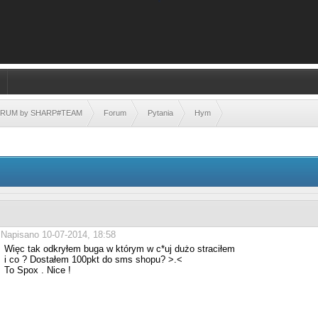
FORUM by SHARP#TEAM
Forum
Pytania
Hym
Napisano 10-07-2014, 18:58
Więc tak odkryłem buga w którym w c*uj dużo straciłem
i co ? Dostałem 100pkt do sms shopu? >.<
To Spox . Nice !