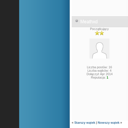
Meathxd
Początkujący
Liczba postów: 16
Liczba wątków: 4
Dołączył: Apr 2014
Reputacja:
1
«
Starszy wątek
|
Nowszy wątek
»