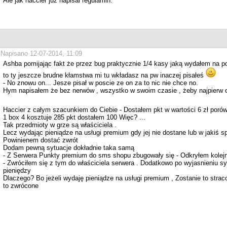
Ale jak haccier juz napisal regulamin.
Napisano 12-07-2014, 11:09
Ashba pomijając fakt że przez bug praktycznie 1/4 kasy jaką wydałem na p
to ty jeszcze brudne kłamstwa mi tu wkładasz na pw inaczej pisałeś
- No znowu on... Jesze pisał w poscie ze on za to nic nie chce no.
Hym napisałem że bez nerwów , wszystko w swoim czasie , żeby najpierw o
Haccier z całym szacunkiem do Ciebie - Dostałem pkt w wartości 6 zł porów
1 box 4 kosztuje 285 pkt dostałem 100 Więc? ...
Tak przedmioty w grze są właściciela .
Lecz wydając pieniądze na usługi premium gdy jej nie dostane lub w jaki
Powinienem dostać zwrót
Dodam pewną sytuacje dokładnie taka samą
- Z Serwera Punkty premium do sms shopu zbugowały się - Odkryłem kolej
- Zwróciłem się z tym do właściciela serwera . Dodatkowo po wyjasnieniu s
pieniędzy
Dlaczego? Bo jeżeli wydaję pieniądze na usługi premium , Zostanie to st
to zwrócone