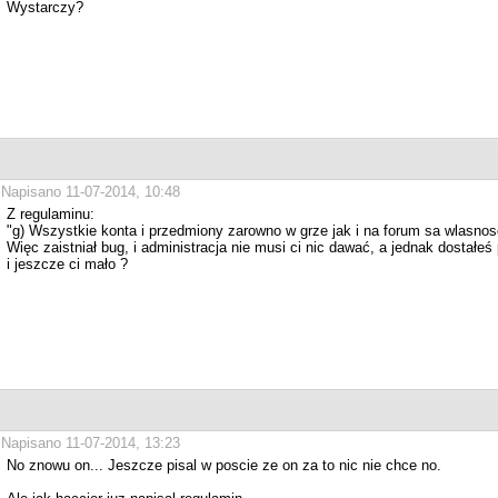
Wystarczy?
Napisano 11-07-2014, 10:48
Z regulaminu:
"g) Wszystkie konta i przedmiony zarowno w grze jak i na forum sa wlasnos
Więc zaistniał bug, i administracja nie musi ci nic dawać, a jednak dostałeś
i jeszcze ci mało ?
Napisano 11-07-2014, 13:23
No znowu on... Jeszcze pisal w poscie ze on za to nic nie chce no.