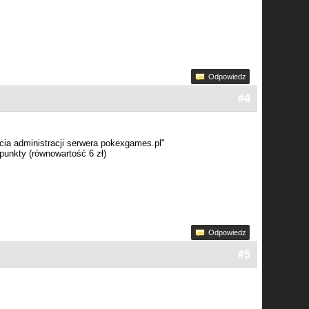
Odpowiedz
#4
cia administracji serwera pokexgames.pl"
 punkty (równowartość 6 zł)
Odpowiedz
#5