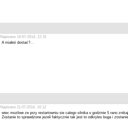
Napisano 10-07-2014, 22:31
A miałeś dostać?...
Napisano 11-07-2014, 10:12
wiec mozliwe ze przy restartowniu sie calego silnika o godzinie 5 rano znik
Zostanie to sprawdzone jezeli faktycznie tak jest to odkryles buga i zostan