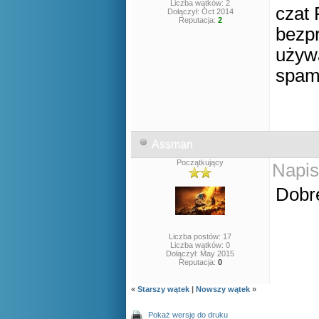
Liczba wątków: 2
czat
Dołączył: Oct 2014
Reputacja:
2
bezpr
używa
spam
Assman
Początkujący
Napis
Dobr
Liczba postów: 17
Liczba wątków: 0
Dołączył: May 2015
Reputacja:
0
«
Starszy wątek
|
Nowszy wątek
»
Pokaż wersję do druku