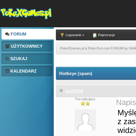
FORUM
Logowanie »
Rejestracja
UŻYTKOWNICY
PokeXGames.pl & Poke-Evo.com FORUM by SH
SZUKAJ
KALENDARZ
Hotkeye (spam)
lacki508
Początkujący
Napis
Myślę
z za
widzi