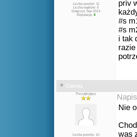
priv
Liczba postów: 11
Liczba wątków: 6
każd
Dołączył: Sep 2014
Reputacja:
4
#s m
#s m
i tak
razi
potr
Clawisz
Początkujący
Napis
Nie o
Chodz
was z
Liczba postów: 10