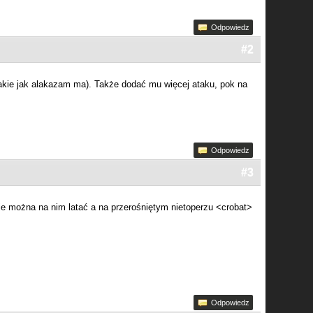
Odpowiedz
#2
 takie jak alakazam ma). Także dodać mu więcej ataku, pok na
Odpowiedz
#3
ie można na nim latać a na przerośniętym nietoperzu <crobat>
Odpowiedz