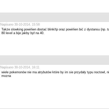
Napisano 30-10-2014, 15:58
Także slowking powińien dostać blink/tp oraz powińien bić z dystansu (np.
80 level a bije jakby był na 40.
Napisano 30-10-2014, 16:11
wiele pokemonów nie ma atrybutów które by im sie przydały typu noctowl, n
mozna