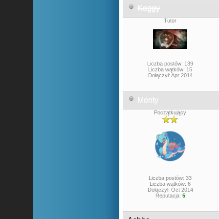
Koggy
Tutor
Liczba postów: 139
Liczba wątków: 15
Dołączył: Apr 2014
Monty
Początkujący
Liczba postów: 33
Liczba wątków: 6
Dołączył: Oct 2014
Reputacja:
5