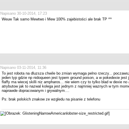
Napisano 30-10-2014, 17:23
Weuw Tak samo Mewtwo i Mew 100% zajebistości ale brak TP ^^
Napisano 03-11-2014, 11:36
To jest robota na dluzsza chwile bo zmian wymaga pelno rzeczy... poczaws
jeden typ gdzie np nidoqueen jest typem ground poison, a w pokedexie jest j
flaffy ma wiecej skilli niz ampharos... nie wiem czy to tylko blad w dexie no
atrybutow jak to nazwal kolega jest jednym z najmniej waznych w tym mome
naprawde dopracowanym i grywalnym....
Ps: brak polskich znakow ze wzgledu na pisanie z telefonu