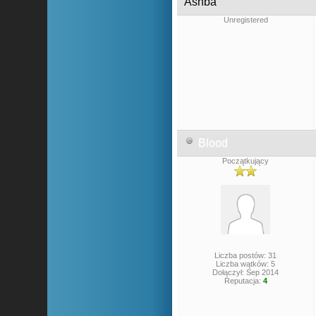
Ashba
Unregistered
Blood
Początkujący
Liczba postów: 31
Liczba wątków: 5
Dołączył: Sep 2014
Reputacja:
4