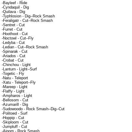
-Bayleef - Ride
-Cyndaquil - Dig
-Quilava - Dig
-Typhlosion - Dig--Rock Smash
-Feraligatr - Cut--Rock Smash
-Sentret - Cut
-Furret - Cut
-Hoothoot - Cut
-Noctowl - Cut--Fly
-Ledyba - Cut
-Ledian - Cut--Rock Smash
-Spinarak - Cut
-Ariados - Cut
-Crobat - Cut
-Chinchou - Light
-Lanturn - Light--Surf
-Togetic - Fly
-Natu - Teleport
-Xatu - Teleport--Fly
-Mareep - Light
-Flaffy - Light
-Ampharos - Light
-Bellosom - Cut
-Azumarill - Dig
-Sudowoodo - Rock Smash--Dig--Cut
-Politoed - Surf
-Hoppip - Cut
-Skiploom - Cut
-Jumpluff - Cut
-Aipom - Rock Smash