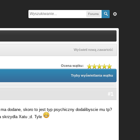
Forums
Wyświetl nową zawartość
Ocena wątku:
Tryby wyświetlania wątku
#1
 ma dodane, skoro to jest typ psychiczny dodalibyscie mu tp?
 skrzydla Xatu ;d. Tyle