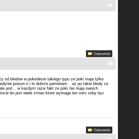
#4
Odpowiedz
#5
zy od bledow w pokedexie takiego typu ze poki maja tylko
edynie poison o i le dobrze pamietam... az po takie bledy ze
 ale jest... w kazdym razie fakt ze poki nie maja swoich
ncie bo jest wiele zmian ktore wymaga ten serv zeby byc
Odpowiedz