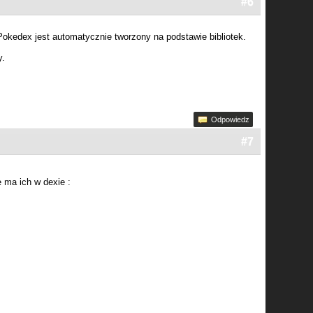
#6
okedex jest automatycznie tworzony na podstawie bibliotek.
y.
Odpowiedz
#7
 ma ich w dexie :