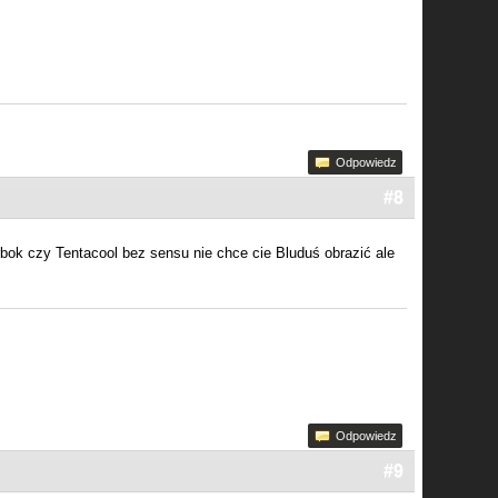
Odpowiedz
#8
rbok czy Tentacool bez sensu nie chce cie Bluduś obrazić ale
Odpowiedz
#9