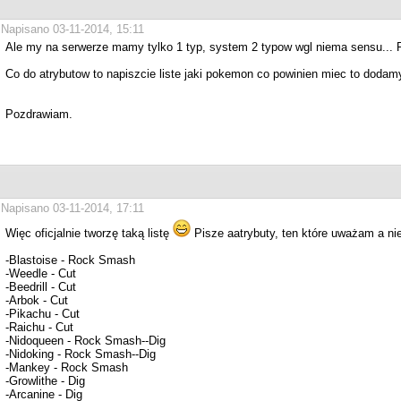
Napisano 03-11-2014, 15:11
Ale my na serwerze mamy tylko 1 typ, system 2 typow wgl niema sensu... P
Co do atrybutow to napiszcie liste jaki pokemon co powinien miec to dodam
Pozdrawiam.
Napisano 03-11-2014, 17:11
Więc oficjalnie tworzę taką listę
Pisze aatrybuty, ten które uważam a nie
-Blastoise - Rock Smash
-Weedle - Cut
-Beedrill - Cut
-Arbok - Cut
-Pikachu - Cut
-Raichu - Cut
-Nidoqueen - Rock Smash--Dig
-Nidoking - Rock Smash--Dig
-Mankey - Rock Smash
-Growlithe - Dig
-Arcanine - Dig