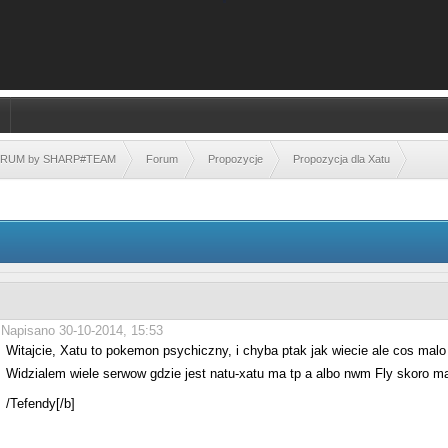
FORUM by SHARP#TEAM
Forum
Propozycje
Propozycja dla Xatu
Napisano 30-10-2014, 15:53
Witajcie, Xatu to pokemon psychiczny, i chyba ptak jak wiecie ale cos malo
Widzialem wiele serwow gdzie jest natu-xatu ma tp a albo nwm Fly skoro ma
/Tefendy[/b]