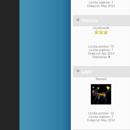
Liczba wątków: 7
Dołączył: May 2014
Wataha
Użytkownik
Liczba postów: 70
Liczba wątków: 7
Dołączył: Apr 2014
Reputacja:
3
Lays
Banned
Liczba postów: 15
Liczba wątków: 7
Dołączył: May 2014