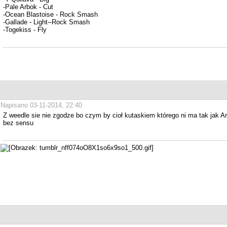
-Pale Arbok - Cut
-Ocean Blastoise - Rock Smash
-Gallade - Light--Rock Smash
-Togekiss - Fly
Napisano 03-11-2014, 22:40
Z weedle sie nie zgodze bo czym by cioł kutaskiem którego ni ma tak jak A
bez sensu