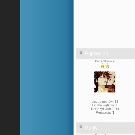
Rapsodian
Początkujący
Liczba postów: 13
Liczba wątków: 1
Dołączył: Jun 2014
Reputacja:
3
Monty