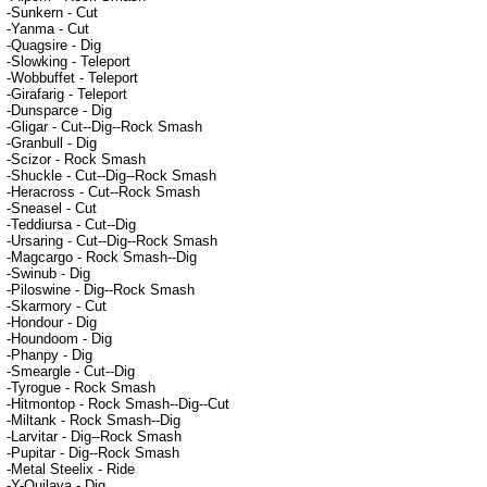
-Sunkern - Cut
-Yanma - Cut
-Quagsire - Dig
-Slowking - Teleport
-Wobbuffet - Teleport
-Girafarig - Teleport
-Dunsparce - Dig
-Gligar - Cut--Dig--Rock Smash
-Granbull - Dig
-Scizor - Rock Smash
-Shuckle - Cut--Dig--Rock Smash
-Heracross - Cut--Rock Smash
-Sneasel - Cut
-Teddiursa - Cut--Dig
-Ursaring - Cut--Dig--Rock Smash
-Magcargo - Rock Smash--Dig
-Swinub - Dig
-Piloswine - Dig--Rock Smash
-Skarmory - Cut
-Hondour - Dig
-Houndoom - Dig
-Phanpy - Dig
-Smeargle - Cut--Dig
-Tyrogue - Rock Smash
-Hitmontop - Rock Smash--Dig--Cut
-Miltank - Rock Smash--Dig
-Larvitar - Dig--Rock Smash
-Pupitar - Dig--Rock Smash
-Metal Steelix - Ride
-Y-Quilava - Dig