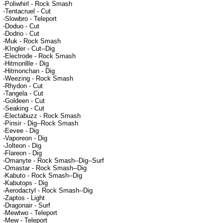
-Poliwhirl - Rock Smash
-Tentacruel - Cut
-Slowbro - Teleport
-Doduo - Cut
-Dodrio - Cut
-Muk - Rock Smash
-KIngler - Cut--Dig
-Electrode - Rock Smash
-Hitmonllle - Dig
-Hitmonchan - Dig
-Weezing - Rock Smash
-Rhydon - Cut
-Tangela - Cut
-Goldeen - Cut
-Seaking - Cut
-Electabuzz - Rock Smash
-Pinsir - Dig--Rock Smash
-Eevee - Dig
-Vaporeon - Dig
-Jolteon - Dig
-Flareon - Dig
-Omanyte - Rock Smash--Dig--Surf
-Omastar - Rock Smash--Dig
-Kabuto - Rock Smash--Dig
-Kabutops - Dig
-Aerodactyl - Rock Smash--Dig
-Zaptos - Light
-Dragonair - Surf
-Mewtwo - Teleport
-Mew - Teleport