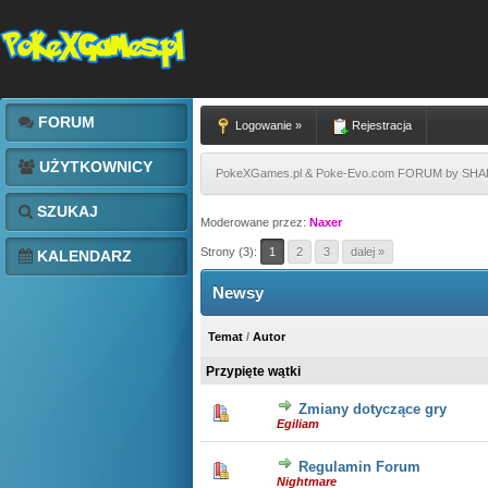
FORUM
Logowanie »
Rejestracja
UŻYTKOWNICY
PokeXGames.pl & Poke-Evo.com FORUM by SH
SZUKAJ
Moderowane przez:
Naxer
Strony (3):
1
2
3
dalej »
KALENDARZ
Newsy
Temat
/
Autor
Przypięte wątki
Zmiany dotyczące gry
1 głosów - średnia ocena: 5 na 5 gwiazdek
1
2
3
4
5
Egiliam
Regulamin Forum
1 głosów - średnia ocena: 4 na 5 gwiazdek
1
2
3
4
5
Nightmare