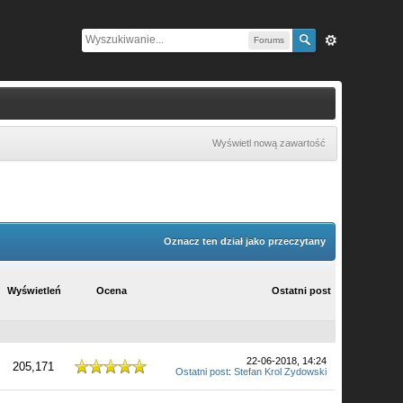
Forums
Wyświetl nową zawartość
Oznacz ten dział jako przeczytany
Wyświetleń
Ocena
Ostatni post
22-06-2018, 14:24
205,171
Ostatni post
:
Stefan Krol Zydowski