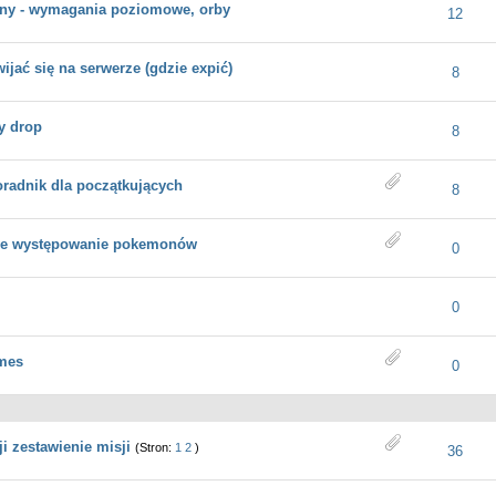
ny - wymagania poziomowe, orby
 - średnia ocena: 5 na 5 gwiazdek
1
2
3
4
5
12
ijać się na serwerze (gdzie expić)
średnia ocena: 3 na 5 gwiazdek
1
2
3
4
5
8
y drop
 - średnia ocena: 5 na 5 gwiazdek
1
2
3
4
5
8
oradnik dla początkujących
 - średnia ocena: 5 na 5 gwiazdek
1
2
3
4
5
8
we występowanie pokemonów
- średnia ocena: 4.5 na 5 gwiazdek
1
2
3
4
5
0
 - średnia ocena: 5 na 5 gwiazdek
1
2
3
4
5
0
mes
- średnia ocena: 4 na 5 gwiazdek
1
2
3
4
5
0
i zestawienie misji
(Stron:
1
2
)
 - średnia ocena: 5 na 5 gwiazdek
1
2
3
4
5
36