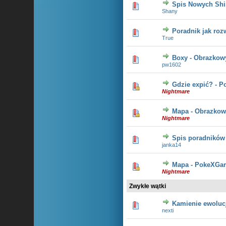
Spis Nowych Shi
2 głosów
Shany
Poradnik jak rozw
2 głosów - 
True
Boxy - Obrazkow
1 głosów
pw1602
Gdzie expić? - P
1 głosów
Nightmare
Mapa - Obrazko
2 głosów 
Nightmare
Spis poradników
1 głosów
janka14
Mapa - PokeXGa
3 głosów 
Nightmare
Zwykłe wątki
Kamienie ewolucj
1 głosów
nexti