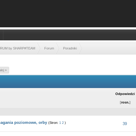
FORUM by SHARP#TEAM
Forum
Poradniki
alej »
Odpowiedzi
[
rosn.
]
magania poziomowe, orby
(Stron:
1
2
)
 - średnia ocena: 5 na 5 gwiazdek
1
2
3
4
5
39