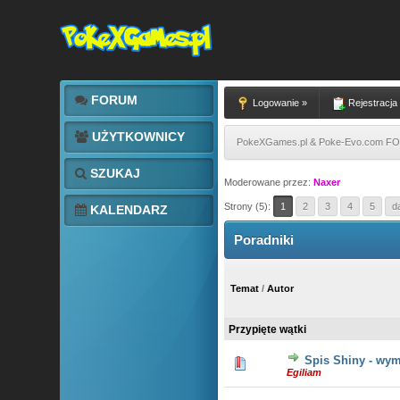
FORUM
Logowanie »
Rejestracja
UŻYTKOWNICY
PokeXGames.pl & Poke-Evo.com 
SZUKAJ
Moderowane przez:
Naxer
Strony (5):
1
2
3
4
5
d
KALENDARZ
Poradniki
Temat
/
Autor
Przypięte wątki
Spis Shiny - wy
3 głosów
Egiliam