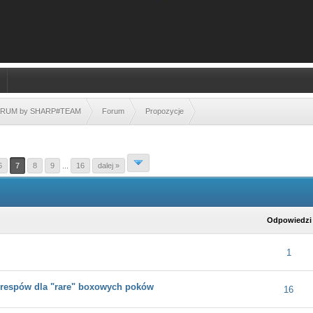
FORUM by SHARP#TEAM
Forum
Propozycje
6
7
8
9
...
16
dalej »
Odpowiedzi
dnia ocena: 0 na 5 gwiazdek
1
2
3
4
5
1
 respów dla "rare" boxowych poków
dnia ocena: 0 na 5 gwiazdek
1
2
3
4
5
16