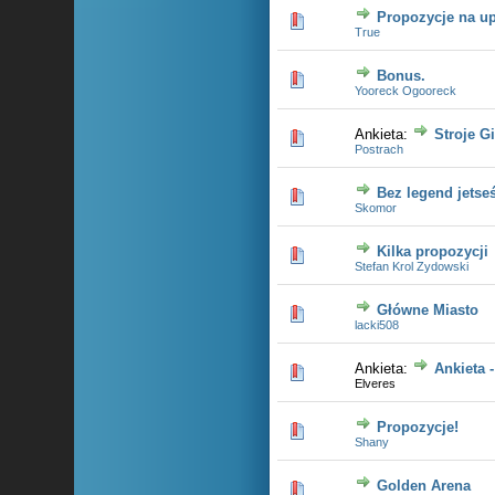
Propozycje na u
0 głosów - śre
True
Bonus.
0 głosów - śre
Yooreck Ogooreck
Ankieta:
Stroje G
0 głosów - śre
Postrach
Bez legend jetse
0 głosów - śre
Skomor
Kilka propozycji
0 głosów - śre
Stefan Krol Zydowski
Główne Miasto
0 głosów - śre
lacki508
Ankieta:
Ankieta 
0 głosów - śre
Elveres
Propozycje!
0 głosów - śre
Shany
Golden Arena
0 głosów - śre