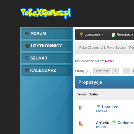
FORUM
Logowanie »
Rejestracja
UŻYTKOWNICY
PokeXGames.pl & Poke-Evo.com 
SZUKAJ
Moderowane przez:
Naxer
KALENDARZ
Strony (16):
« wstecz
1
...
5
Propozycje
Temat
/
Autor
Loot i cc
0 głosów - śre
Puszka
Ankieta:
Dodanie
0 głosów - śre
Ithuriel