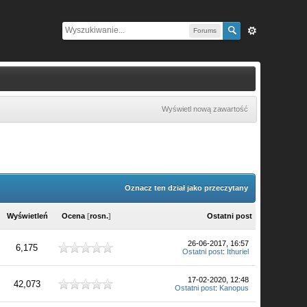
Forums
Wyświetl nową zawartość
Oznacz ten dział jako przeczytany
Wyświetleń
Ocena
[
rosn.
]
Ostatni post
26-06-2017, 16:57
6,175
Ostatni post
:
Ithuriel
17-02-2020, 12:48
42,073
Ostatni post
:
Kanopus