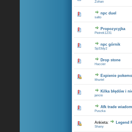
Zohan
npc duel
0 głosów - śre
salto
Propozycyjka
0 głosów - śre
Piotrek1231
npc górnik
0 głosów - śre
Sp33dy2
Drop stone
0 głosów - śre
Haccier
Expienie pokem
0 głosów - śre
Ithuriel
Kilka błędów i n
0 głosów - śre
jancio
Afk trade wiado
0 głosów - śre
Puszka
Ankieta:
Legend P
0 głosów - śre
Shany