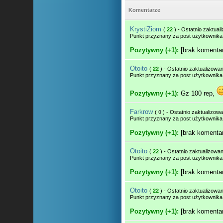
Komentarze
KrystiZiom
(
22
) - Ostatnio zaktua
Punkt przyznany za post użytkownika
Pozytywny (+1):
[brak komenta
Otoito
(
22
) - Ostatnio zaktualizowa
Punkt przyznany za post użytkownika
Pozytywny (+1):
Gz 100 rep,
Farkrow
(
0
) - Ostatnio zaktualizow
Punkt przyznany za post użytkownika
Pozytywny (+1):
[brak komenta
Otoito
(
22
) - Ostatnio zaktualizowa
Punkt przyznany za post użytkownika
Pozytywny (+1):
[brak komenta
Otoito
(
22
) - Ostatnio zaktualizowa
Punkt przyznany za post użytkownika
Pozytywny (+1):
[brak komenta