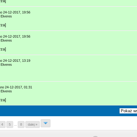
rza]
no 24-12-2017, 19:56
 Elveres
rza]
no 24-12-2017, 19:56
 Elveres
rza]
no 24-12-2017, 13:19
 Elveres
wano 24-12-2017, 01:31
 Elveres
rza]
4
5
...
8
dalej »