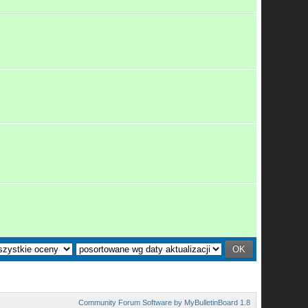
Community Forum Software by MyBulletinBoard 1.8