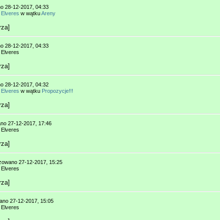
no 28-12-2017, 04:33
 Elveres
w wątku
Areny
rza]
no 28-12-2017, 04:33
 Elveres
rza]
no 28-12-2017, 04:32
 Elveres
w wątku
Propozycje!!!
rza]
wano 27-12-2017, 17:46
 Elveres
rza]
lizowano 27-12-2017, 15:25
 Elveres
rza]
wano 27-12-2017, 15:05
 Elveres