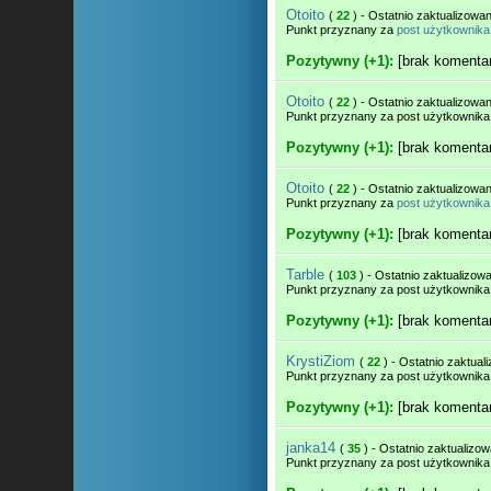
Otoito
(
22
) - Ostatnio zaktualizowa
Punkt przyznany za
post użytkownika
Pozytywny (+1):
[brak komenta
Otoito
(
22
) - Ostatnio zaktualizowa
Punkt przyznany za post użytkownika
Pozytywny (+1):
[brak komenta
Otoito
(
22
) - Ostatnio zaktualizowa
Punkt przyznany za
post użytkownika
Pozytywny (+1):
[brak komenta
Tarble
(
103
) - Ostatnio zaktualizo
Punkt przyznany za post użytkownika
Pozytywny (+1):
[brak komenta
KrystiZiom
(
22
) - Ostatnio zaktua
Punkt przyznany za post użytkownika
Pozytywny (+1):
[brak komenta
janka14
(
35
) - Ostatnio zaktualizo
Punkt przyznany za post użytkownika