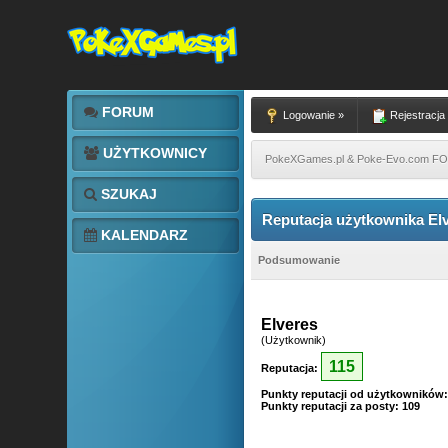
FORUM
Logowanie »
Rejestracja
UŻYTKOWNICY
PokeXGames.pl & Poke-Evo.com 
SZUKAJ
Reputacja użytkownika El
KALENDARZ
Podsumowanie
Elveres
(Użytkownik)
115
Reputacja:
Punkty reputacji od użytkowników:
Punkty reputacji za posty: 109