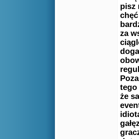
pisz
chęć
bard
za w
ciągl
doga
obow
regu
Poza
tego
że s
even
idiot
gałę
gracz