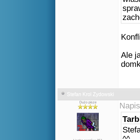
spra
zach
Konfl
Ale j
domk
Stefan Krol Zydowski
Dużo pisze
Napis
Tarb
Stef
^^