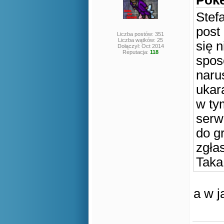
Poke
Stef
post
Liczba postów: 351
Liczba wątków: 25
się 
Dołączył: Oct 2014
Reputacja:
118
spos
naru
ukara
w ty
serw
do g
zgła
Taka
a w 