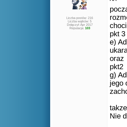
^^
pocza
roz
Liczba postów: 216
Liczba wątków: 5
choci
Dołączył: Apr 2017
Reputacja:
103
pkt 3
e) Ad
ukara
oraz
pkt2
g) Ad
jego 
zach
takze
Nie d