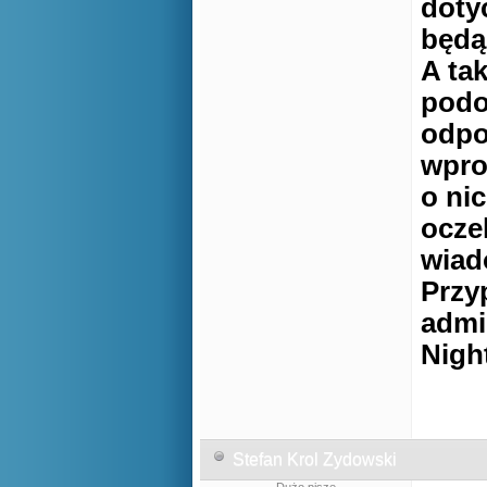
doty
będą
A ta
podo
odpo
wpro
o ni
ocze
wiad
Przy
admi
Nigh
Stefan Krol Zydowski