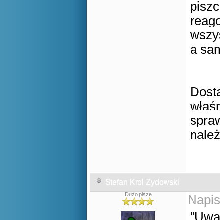
piszc
reago
wszys
a sam
Dosta
właśn
spra
należ
Stefan Krol Zydowski
Dużo pisze
Napis
"Uwa