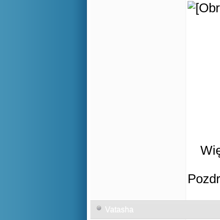
Wię
Pozd
Vatasha