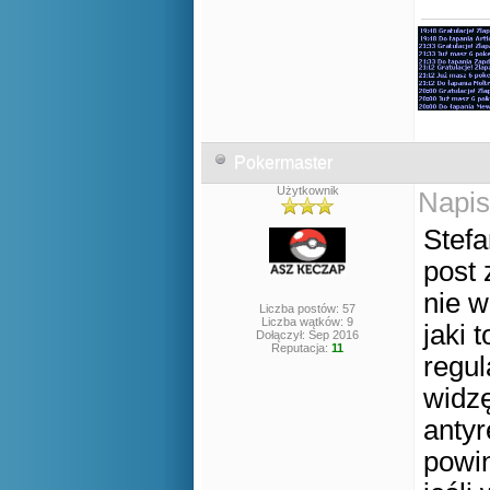
Pokermaster
Użytkownik
Napis
Stefa
post 
nie w
Liczba postów: 57
Liczba wątków: 9
jaki 
Dołączył: Sep 2016
Reputacja:
11
regul
widzę
antyr
powin