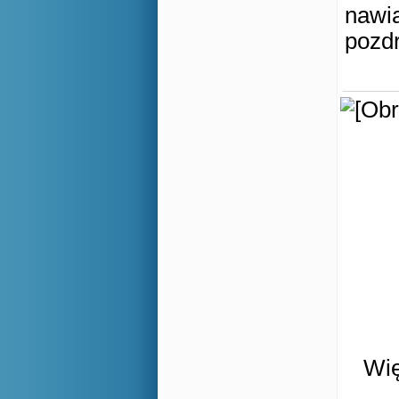
nawią
pozd
Wię