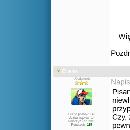
Wię
Pozd
Elveres
Użytkownik
Napis
Pisan
niew
przyp
Liczba postów: 146
Czy, 
Liczba wątków: 14
Dołączył: Feb 2015
pewno
Reputacja:
115