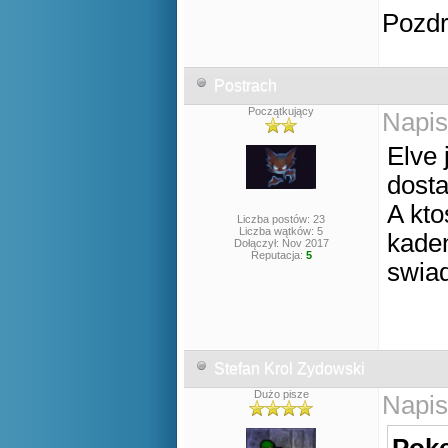
Pozd
Postrach
Początkujący
Napis
Elve 
dost
A kto
Liczba postów: 23
Liczba wątków: 5
kaden
Dołączył: Nov 2017
Reputacja:
5
swiad
Stefan Krol Zydowski
Dużo pisze
Napis