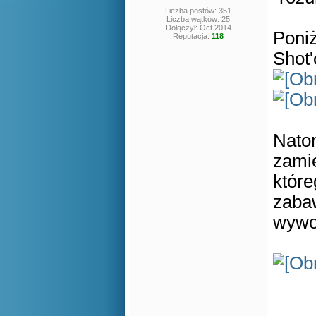
Liczba postów: 351
Liczba wątków: 25
Dołączył: Oct 2014
Poniż
Reputacja:
118
Shot'
Nato
zami
któr
zabaw
wywo