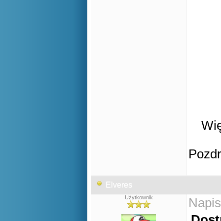
Wię
Pozd
Elveres
Użytkownik
Napis
Dost