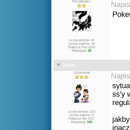
Początkujący
Napis
Pokem
Liczba postów: 40
Liczba wątków: 10
Dołączył: Feb 2016
Reputacja:
25
Tarble
Użytkownik
Napis
sytua
ss'y 
regul
Liczba postów: 216
Liczba wątków: 5
jakby
Dołączył: Apr 2017
Reputacja:
103
inacz