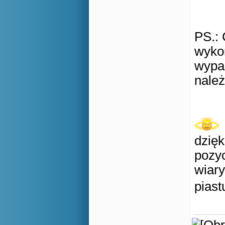
PS.: 
wykon
wypad
należ
dzięk
pozyc
wiar
piast