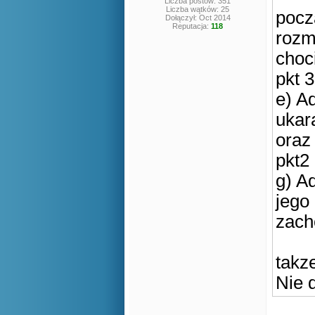
Liczba postów: 351
Liczba wątków: 25
pocz
Dołączył: Oct 2014
Reputacja:
118
roz
choc
pkt 3
e) A
ukar
oraz
pkt2
g) A
jego
zach
takz
Nie 