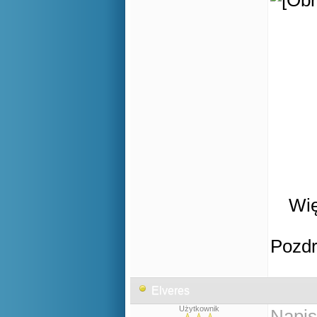
Wię
Pozd
Elveres
Użytkownik
Napis