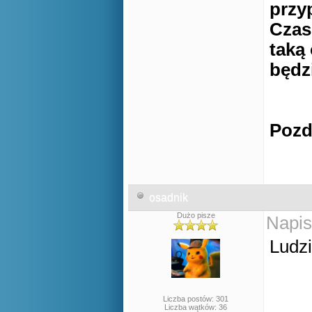
przy
Czas
taką
będz
Pozd
osadnik
Dużo pisze
Napis
Ludzi
Liczba postów: 301
Liczba wątków: 36