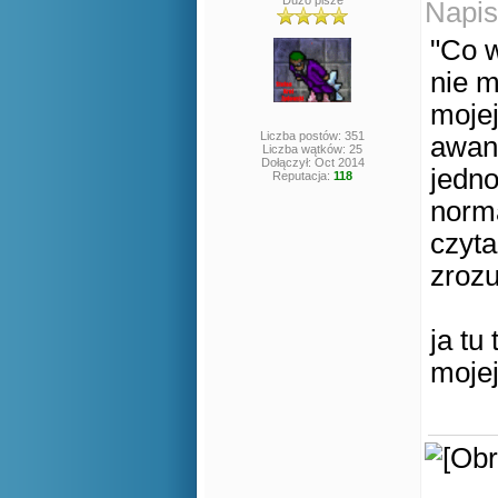
Dużo pisze
Napis
"Co 
nie m
mojej
Liczba postów: 351
awans
Liczba wątków: 25
Dołączył: Oct 2014
jedno
Reputacja:
118
norma
czyta
zrozu
ja tu
mojej