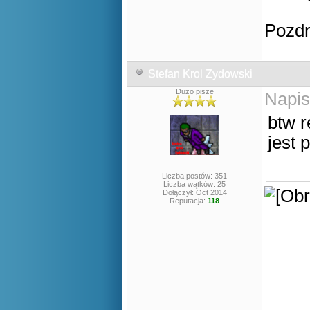
Pozd
Stefan Krol Zydowski
Dużo pisze
Napis
btw r
jest
Liczba postów: 351
Liczba wątków: 25
Dołączył: Oct 2014
Reputacja:
118