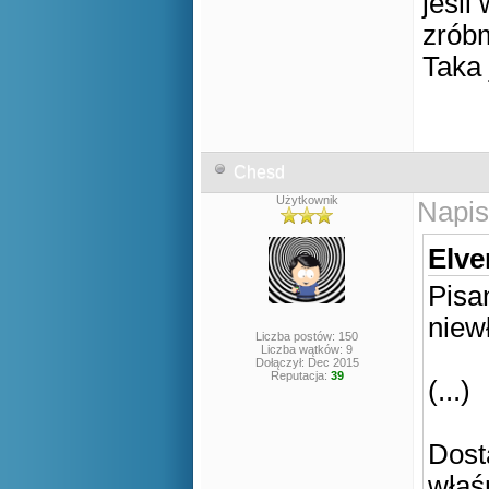
jeśli
zróbm
Taka 
Chesd
Użytkownik
Napis
Elve
Pisa
niew
Liczba postów: 150
Liczba wątków: 9
Dołączył: Dec 2015
Reputacja:
39
(...)
Dost
właś