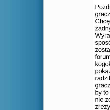
Pozd
gracz
Chcę 
żadn
Wyra
sposó
zosta
forum
kogok
pokaż
radzi
gracz
by to
nie z
zrezy