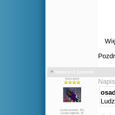
Wię
Pozd
Stefan Krol Zydowski
Dużo pisze
Napis
osad
Ludz
Liczba postów: 351
Liczba wątków: 25