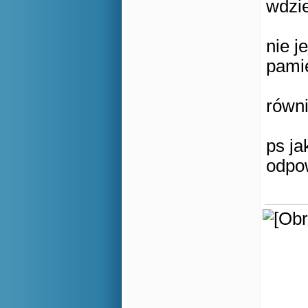
wdzie
nie j
pamię
równ
ps ja
odpow