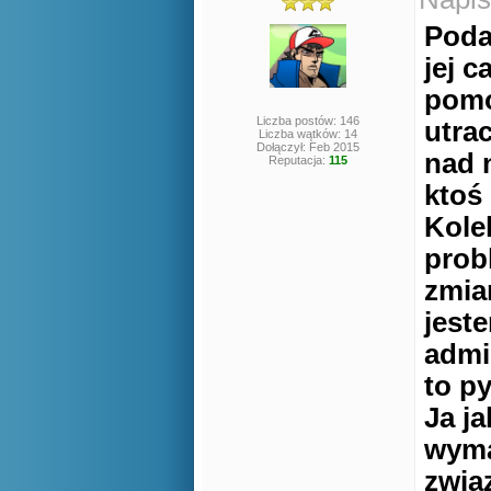
Podaj
jej 
pomo
Liczba postów: 146
utra
Liczba wątków: 14
Dołączył: Feb 2015
nad 
Reputacja:
115
ktoś
Kole
prob
zmia
jest
admi
to py
Ja j
wyma
zwią