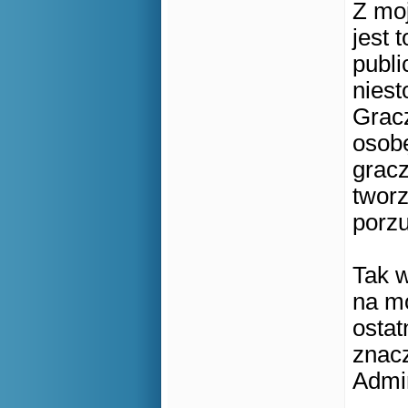
Z moj
jest 
publi
nies
Grac
osobę
gracz
tworz
porzu
Tak 
na mo
ostat
znacz
Admi