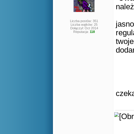
należ
Liczba postów: 351
jasno
Liczba wątków: 25
Dołączył: Oct 2014
regul
Reputacja:
118
twoje
dodan
czeka