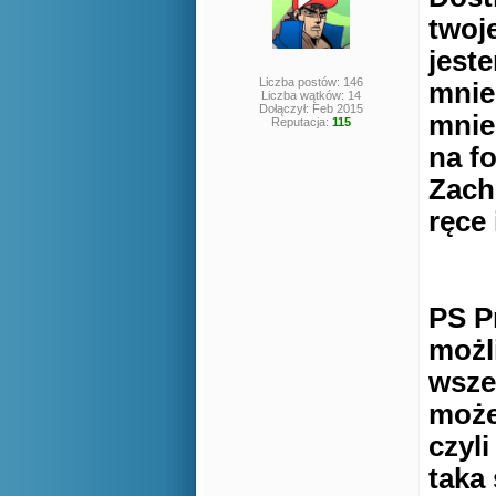
twoj
jeste
Liczba postów: 146
mnie
Liczba wątków: 14
Dołączył: Feb 2015
mnie
Reputacja:
115
na f
Zach
ręce
PS P
możl
wsze
może
czyl
taka 