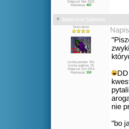
Dołączył: Mar 2015
Reputacja:
457
Stefan Krol Zydowski
Dużo pisze
Napis
"Pisz
zwykł
który
Liczba postów: 351
Liczba wątków: 25
Dołączył: Oct 2014
DD 
Reputacja:
118
kwest
pytal
aroga
nie p
"bo j