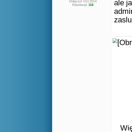
ale j
Dołączył: Oct 2014
Reputacja:
118
admin
zasl
Wię