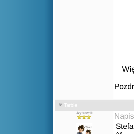
Wię
Pozd
Tarble
Użytkownik
Napis
Stefa