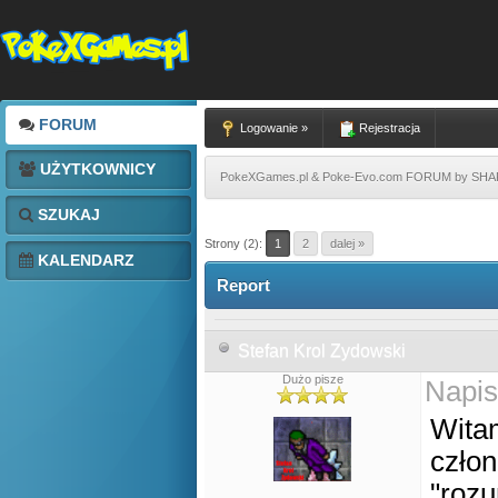
FORUM
Logowanie »
Rejestracja
UŻYTKOWNICY
PokeXGames.pl & Poke-Evo.com FORUM by SH
SZUKAJ
Strony (2):
1
2
dalej »
KALENDARZ
Report
Stefan Krol Zydowski
Dużo pisze
Napis
Wita
człon
"roz