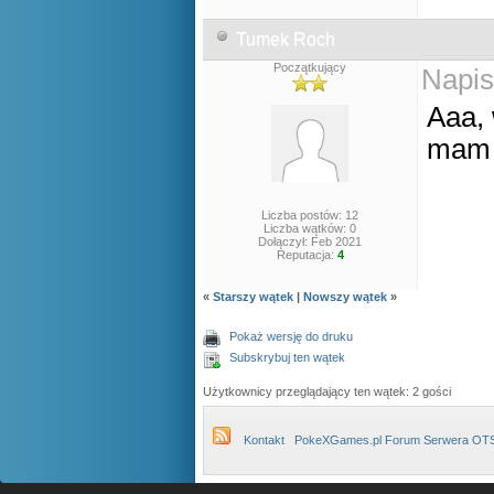
Tumek Roch
Początkujący
Napis
Aaa, 
mam 
Liczba postów: 12
Liczba wątków: 0
Dołączył: Feb 2021
Reputacja:
4
«
Starszy wątek
|
Nowszy wątek
»
Pokaż wersję do druku
Subskrybuj ten wątek
Użytkownicy przeglądający ten wątek: 2 gości
Kontakt
PokeXGames.pl Forum Serwera OT