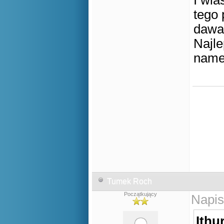
I wla
tego 
dawac
Najle
nam
Tumek Roch
Początkujący
Napis
Ithur