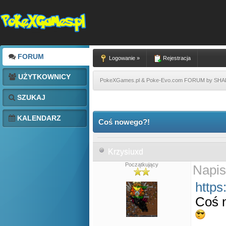
FORUM
Logowanie »
Rejestracja
UŻYTKOWNICY
PokeXGames.pl & Poke-Evo.com FORUM by SH
SZUKAJ
KALENDARZ
Coś nowego?!
Krzysiuxd
Początkujący
Napis
https
Coś 