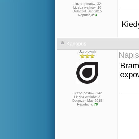
Liczba postów: 32
Liczba wątków: 10
Dołączył: Sep 2015
Reputacja:
3
Kied
Kanopus
Użytkownik
Napis
Bram
expow
Liczba postów: 142
Liczba wątków: 8
Dołączył: May 2018
Reputacja:
78