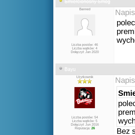
Smiercionosny Smog
Banned
Napis
pole
premi
wycho
Liczba postów: 46
Liczba wątków: 4
Dołączył: Jan 2020
Bayu
Użytkownik
Napis
Smie
pole
prem
Liczba postów: 54
wych
Liczba wątków: 5
Dołączył: Jun 2016
Reputacja:
26
Bez s