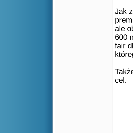
Jak z
premc
ale o
600 n
fair 
które
Także
cel.