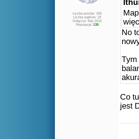
Ithu
Mapa
Liczba postów: 300
Liczba wątków: 18
więc
Dołączył: Sep 2016
Reputacja:
135
No t
nowy
Tym 
bala
akur
Co tu
jest 