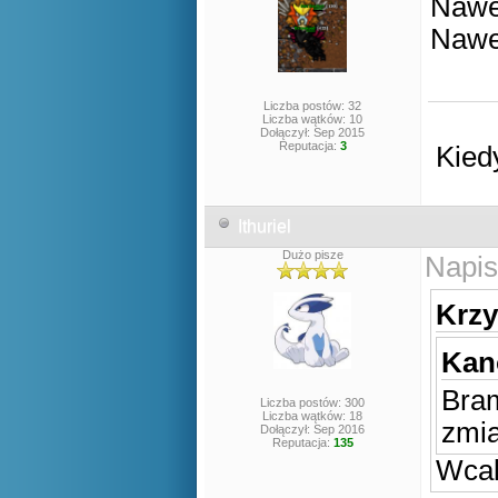
Nawet
Nawe
Liczba postów: 32
Liczba wątków: 10
Dołączył: Sep 2015
Reputacja:
3
Kied
Ithuriel
Dużo pisze
Napis
Krzy
Kan
Bram
Liczba postów: 300
Liczba wątków: 18
zmia
Dołączył: Sep 2016
Reputacja:
135
Wcal