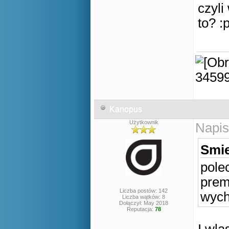
czyli
to? :
Kanopus
Użytkownik
Napis
Smie
pole
prem
Liczba postów: 142
wych
Liczba wątków: 8
Dołączył: May 2018
Reputacja:
78