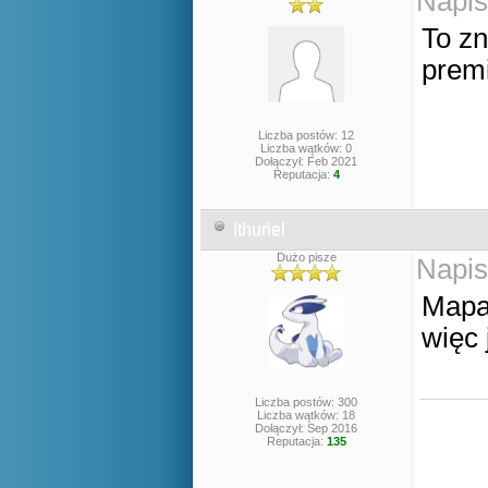
Napis
To z
prem
Liczba postów: 12
Liczba wątków: 0
Dołączył: Feb 2021
Reputacja:
4
Ithuriel
Dużo pisze
Napis
Mapa 
więc 
Liczba postów: 300
Liczba wątków: 18
Dołączył: Sep 2016
Reputacja:
135