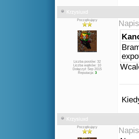
Krzysiuxd
Początkujący
Napis
Kano
Bram
expo
Liczba postów: 32
Wcal
Liczba wątków: 10
Dołączył: Sep 2015
Reputacja:
3
Kied
Krzysiuxd
Początkujący
Napis