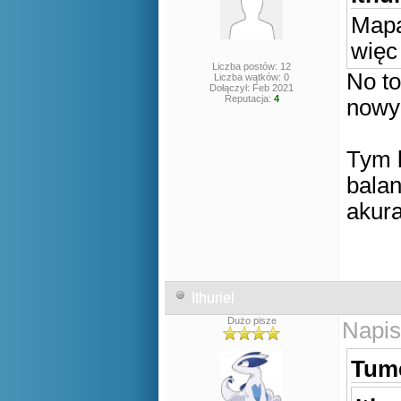
Mapa
więc
Liczba postów: 12
No to
Liczba wątków: 0
Dołączył: Feb 2021
Reputacja:
4
nowy
Tym b
balan
akura
Ithuriel
Dużo pisze
Napis
Tume