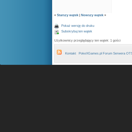
«
Starszy wątek
|
Nowszy wątek
»
Pokaż wersję do druku
Subskrybuj ten wątek
Użytkownicy przeglądający ten wątek: 1 gości
Kontakt
PokeXGames.pl Forum Serwera OT