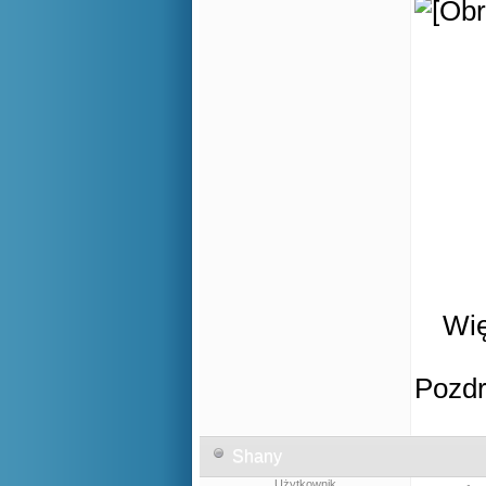
Wię
Pozd
Shany
Użytkownik