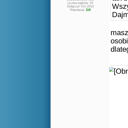
Liczba wątków: 25
Wszy
Dołączył: Oct 2014
Reputacja:
118
Dajm
masz 
osobi
dlat