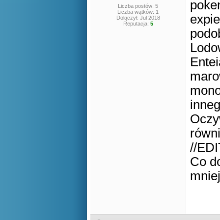
poke
Liczba postów: 5
Liczba wątków: 1
expie
Dołączył: Jul 2018
Reputacja:
5
podo
Lodow
Entei
maro
monot
inneg
Oczyw
równi
//EDI
Co do
mniej