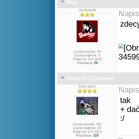
Bayu
Użytkownik
Napis
zdec
Liczba postów: 54
Liczba wątków: 5
Dołączył: Jun 2016
Reputacja:
26
Stefan Krol Zydowski
Dużo pisze
Napis
tak
+ dać
:/
Liczba postów: 351
Liczba wątków: 25
Dołączył: Oct 2014
Reputacja:
118