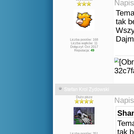
Napis
Temat
tak b
Wszy
Dajm
Liczba postów: 168
Liczba wątków: 11
Dołączył: Oct 2017
Reputacja:
49
Stefan Krol Zydowski
Dużo pisze
Napis
Shan
Tema
tak 
Liczba postów: 351