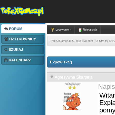
FORUM
Logowanie »
Rejestracja
UŻYTKOWNICY
PokeXGames.pl & Poke-Evo.com FORUM by SH
SZUKAJ
KALENDARZ
Expowiska:)
Agresywna Skarpeta
Początkujący
Napis
Wita
Expi
pomys