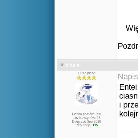
Wię
Pozd
Ithuriel
Dużo pisze
Napis
Entei
ciasn
i prz
kolej
Liczba postów: 300
Liczba wątków: 18
Dołączył: Sep 2016
Reputacja:
135