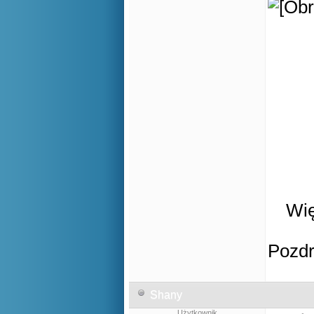
Wię
Pozd
Shany
Użytkownik