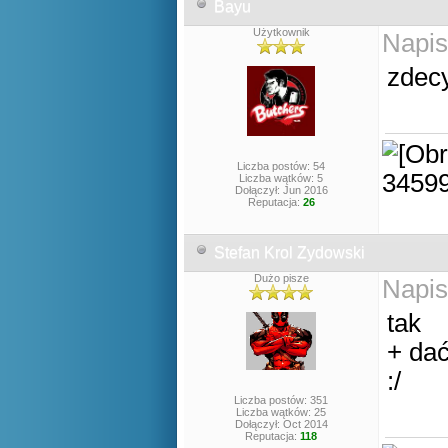
Bayu
Użytkownik
Napis
zdec
Liczba postów: 54
Liczba wątków: 5
Dołączył: Jun 2016
Reputacja:
26
Stefan Krol Zydowski
Dużo pisze
Napis
tak
+ dać
:/
Liczba postów: 351
Liczba wątków: 25
Dołączył: Oct 2014
Reputacja:
118