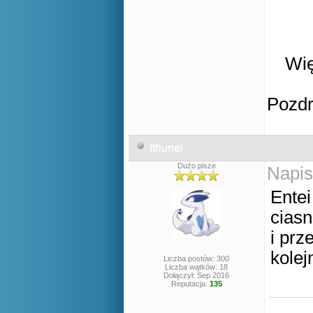
Wię
Pozd
Ithuriel
Dużo pisze
Napis
Entei
ciasn
i prz
kolej
Liczba postów: 300
Liczba wątków: 18
Dołączył: Sep 2016
Reputacja:
135