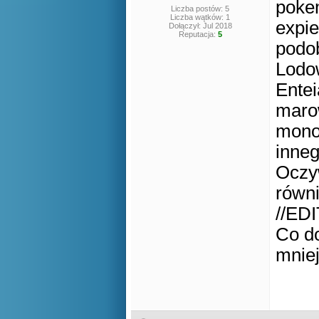
poke
Liczba postów: 5
Liczba wątków: 1
expie
Dołączył: Jul 2018
Reputacja:
5
podo
Lodow
Entei
maro
monot
inneg
Oczyw
równi
//EDI
Co do
mniej