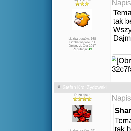
Napis
Temat
tak b
Wszy
Dajm
Liczba postów: 168
Liczba wątków: 11
Dołączył: Oct 2017
Reputacja:
49
Stefan Krol Zydowski
Dużo pisze
Napis
Shan
Tema
tak 
Liczba postów: 351