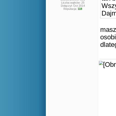
Liczba wątków: 25
Wszy
Dołączył: Oct 2014
Reputacja:
118
Dajm
masz 
osobi
dlat