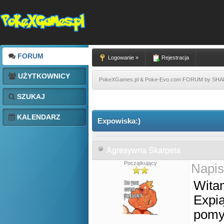
FORUM
Logowanie »
Rejestracja
UŻYTKOWNICY
PokeXGames.pl & Poke-Evo.com FORUM by SH
SZUKAJ
KALENDARZ
Expowiska:)
Agresywna Skarpeta
Początkujący
Napis
Wita
Expi
pomys