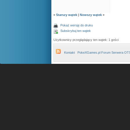
«
Starszy wątek
|
Nowszy wątek
»
Pokaż wersję do druku
Subskrybuj ten wątek
Użytkownicy przeglądający ten wątek: 1 gości
Kontakt
PokeXGames.pl Forum Serwera OT