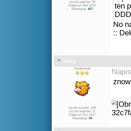
Liczba wątków: 36
ten 
Dołączył: Mar 2015
Reputacja:
457
DD
No na
:: De
Shany
Użytkownik
Napis
znow 
Liczba postów: 168
Liczba wątków: 11
Dołączył: Oct 2017
Reputacja:
49