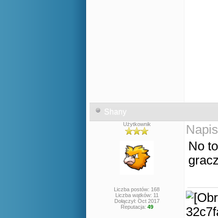
Shany
Użytkownik
Napis
No to
gracz
Liczba postów: 168
Liczba wątków: 11
Dołączył: Oct 2017
Reputacja:
49