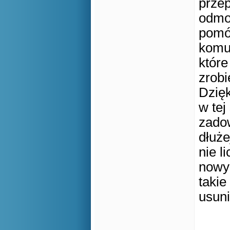
przep
odmo
pomóc
komu
które
zrobi
Dzięk
w tej
zadow
dłuże
nie l
nowy 
takie
usun