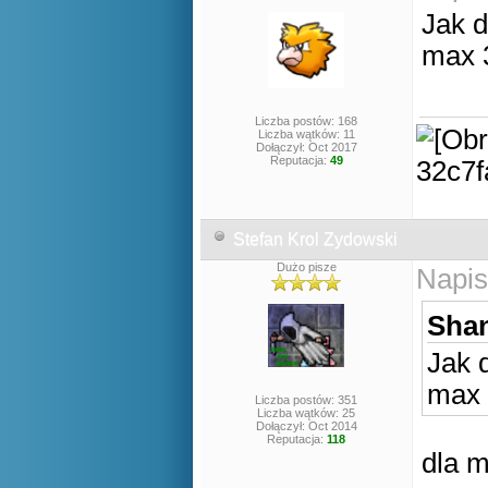
Jak d
max 3
Liczba postów: 168
Liczba wątków: 11
Dołączył: Oct 2017
Reputacja:
49
Stefan Krol Zydowski
Dużo pisze
Napis
Shan
Jak 
max 
Liczba postów: 351
Liczba wątków: 25
Dołączył: Oct 2014
Reputacja:
118
dla m