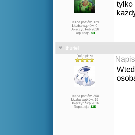
tylko
każdy
Liczba postów: 129
Liczba wątków: 0
Dołączył: Feb 2016
Reputacja:
64
Ithuriel
Dużo pisze
Napis
Wtedy
osoba
Liczba postów: 300
Liczba wątków: 18
Dołączył: Sep 2016
Reputacja:
135