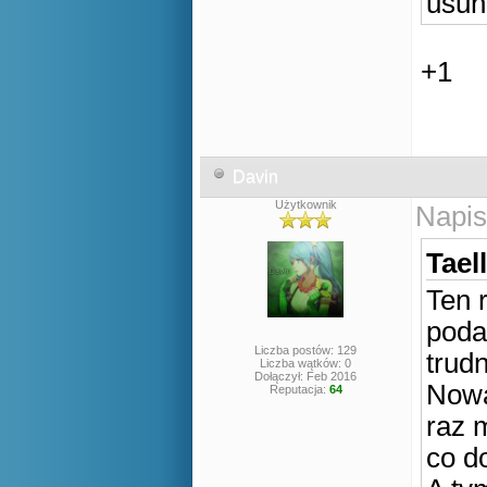
usun
+1
Davin
Użytkownik
Napis
Tael
Ten 
poda
Liczba postów: 129
trud
Liczba wątków: 0
Dołączył: Feb 2016
Nowa
Reputacja:
64
raz 
co d