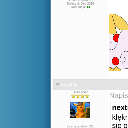
Liczba wątków: 12
Dołączył: Dec 2015
Reputacja:
14
osadnik
Dużo pisze
Napis
next
klęk
się 
Liczba postów: 301