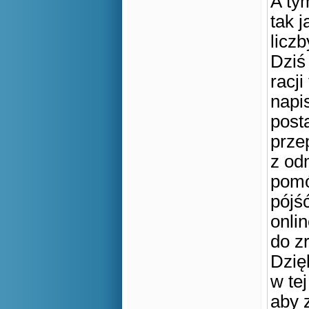
A tym
tak 
licz
Dziś
racji
napi
post
prze
z od
pomó
pójś
onli
do zr
Dzię
w te
aby 