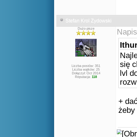
Stefan Krol Zydowski
Dużo pisze
Napis
Ithur
Najl
się c
Liczba postów: 351
Liczba wątków: 25
lvl 
Dołączył: Oct 2014
Reputacja:
118
rozw
+ dać
żeby 