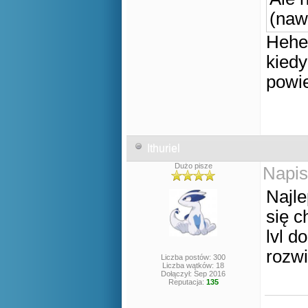
(naw
Hehe,
kied
pow
Ithuriel
Dużo pisze
Napis
Najle
się c
lvl d
rozwi
Liczba postów: 300
Liczba wątków: 18
Dołączył: Sep 2016
Reputacja:
135