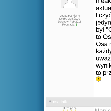
nieak
aktua
liczy
Liczba postów: 4
Liczba wątków: 0
jedyn
Dołączył: Feb 2018
Reputacja:
1
był '
to Os
Osa m
każdy
uważ
wynik
to pr
osadnik
Dużo pisze
Napis