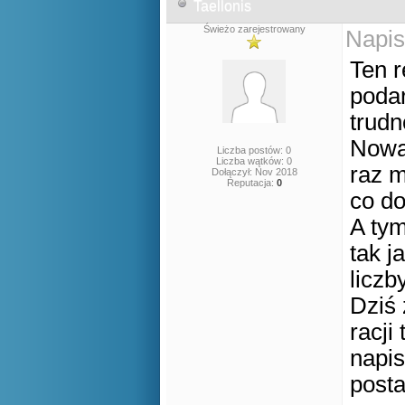
Taellonis
Świeżo zarejestrowany
Napis
Ten r
podar
trudn
Nowa 
Liczba postów: 0
Liczba wątków: 0
raz m
Dołączył: Nov 2018
Reputacja:
0
co do
A tym
tak j
liczb
Dziś 
racji
napi
posta