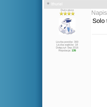
Ithuriel
Dużo pisze
Napis
Solo 
Liczba postów: 300
Liczba wątków: 18
Dołączył: Sep 2016
Reputacja:
135