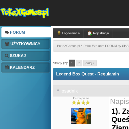
FORUM
Logowanie »
Rejestracja
UŻYTKOWNICY
PokeXGames.pl & Poke-Evo.com FORUM by SH
SZUKAJ
Strony (2):
1
2
dalej »
KALENDARZ
Legend Box Quest - Regulamin
osadnik
Dużo pisze
Napis
1). 
Queś
Złam