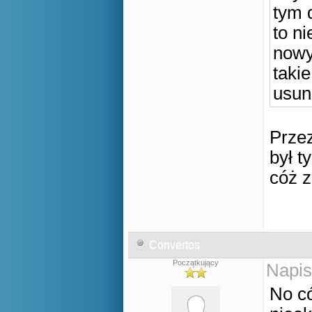
tym 
to ni
nowy
takie
usun
Przez
był t
cóż 
Convertos
Początkujący
Napis
No có