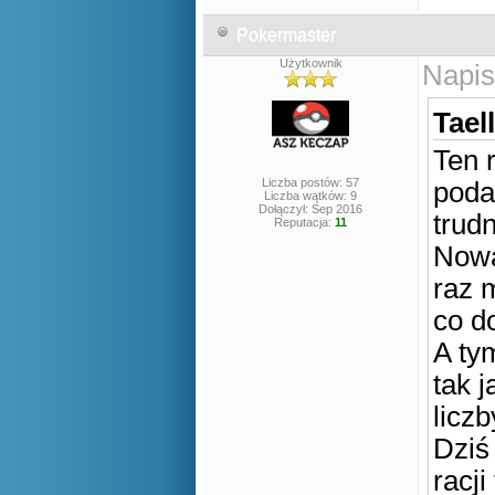
Pokermaster
Użytkownik
Napis
Tael
Ten 
Liczba postów: 57
poda
Liczba wątków: 9
Dołączył: Sep 2016
trud
Reputacja:
11
Nowa
raz 
co d
A tym
tak 
licz
Dziś
racji