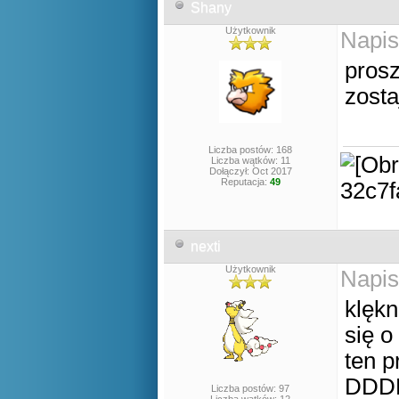
Shany
Użytkownik
Napis
prosz
zosta
Liczba postów: 168
Liczba wątków: 11
Dołączył: Oct 2017
Reputacja:
49
nexti
Użytkownik
Napis
klękn
się o
ten 
DDD
Liczba postów: 97