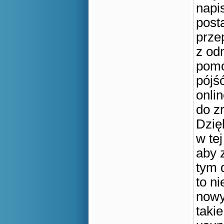
napi
post
prze
z od
pomó
pójś
onli
do zr
Dzię
w te
aby 
tym 
to ni
nowy
takie