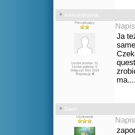
Aleksandroovsk
Początkujący
Napis
Ja te
same
Czeka
quest
Liczba postów: 12
Liczba wątków: 0
zrobi
Dołączył: Nov 2018
Reputacja:
0
ma...
Davin
Użytkownik
Napis
zapo