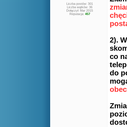
Liczba postów: 301
zmian
Liczba wątków: 36
Dołączył: Mar 2015
chęc
Reputacja:
457
posta
2). 
skom
co n
tele
do p
mogą
obec
Zmia
pozi
dost