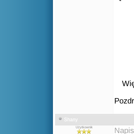
Wię
Pozd
Shany
Użytkownik
Napis