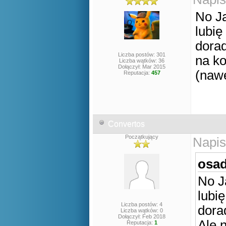
No Ja
lubię
dorad
Liczba postów: 301
na ko
Liczba wątków: 36
Dołączył: Mar 2015
(nawe
Reputacja:
457
Convertos
Początkujący
Napis
osad
No J
lubi
Liczba postów: 4
dora
Liczba wątków: 0
Dołączył: Feb 2018
Ale 
Reputacja:
1