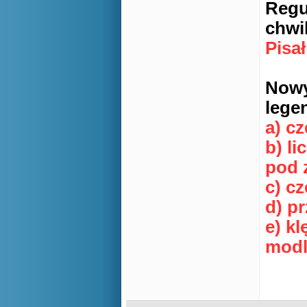
Regu
chwi
Pisa
Nowy
lege
a) cz
b) li
pod 
c) c
d) p
e) k
modl