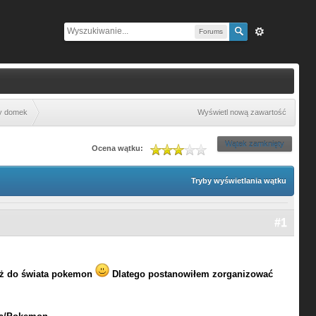
Forums
ny domek
Wyświetl nową zawartość
Wątek zamknięty
Ocena wątku:
Tryby wyświetlania wątku
#1
też do świata pokemon
Dlatego postanowiłem zorganizować