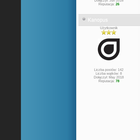
Dołączył: Jun 2016
Reputacja:
26
Kanopus
Użytkownik
Liczba postów: 142
Liczba wątków: 8
Dołączył: May 2018
Reputacja:
78