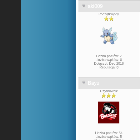
aki009
Początkujący
Liczba postów: 2
Liczba wątków: 0
Dołączył: Dec 2018
Reputacja:
0
Bayu
Użytkownik
Liczba postów: 54
Liczba wątków: 5