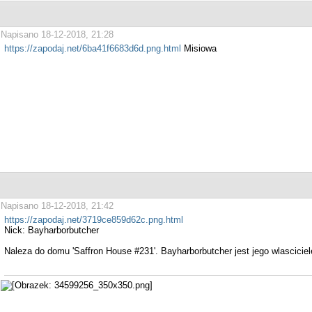
Napisano 18-12-2018, 21:28
https://zapodaj.net/6ba41f6683d6d.png.html
Misiowa
Napisano 18-12-2018, 21:42
https://zapodaj.net/3719ce859d62c.png.html
Nick: Bayharborbutcher
Naleza do domu 'Saffron House #231'. Bayharborbutcher jest jego wlascicie