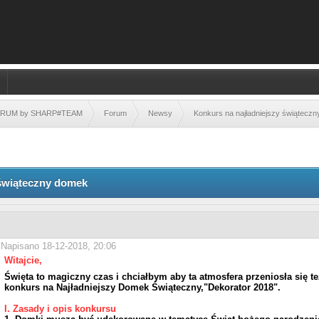
FORUM by SHARP#TEAM
Forum
Newsy
Konkurs na najładniejszy świątecz
 świąteczny domek
Napisano 18-12-2018, 20:06
Witajcie,
Święta to magiczny czas i chciałbym aby ta atmosfera przeniosła się 
konkurs na Najładniejszy Domek Świąteczny,"Dekorator 2018".
I. Zasady i opis konkursu