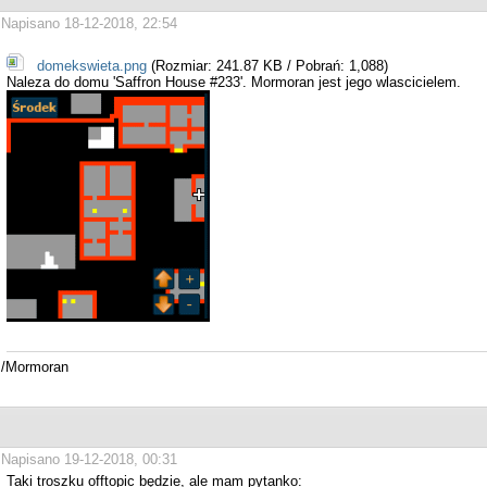
Napisano 18-12-2018, 22:54
domekswieta.png
(Rozmiar: 241.87 KB / Pobrań: 1,088)
Naleza do domu 'Saffron House #233'. Mormoran jest jego wlascicielem.
/Mormoran
Napisano 19-12-2018, 00:31
Taki troszku offtopic będzie, ale mam pytanko: