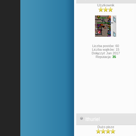
Użytkownik
Liczba postów: 60
Liczba wątków: 15
Dołączył: Jan 2017
Reputacja:
35
Ithuriel
Dużo pisze