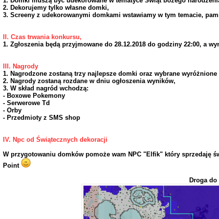
1. Domki muszą być udekorowane w tematyce Świąt bożego narodzen
2. Dekorujemy tylko własne domki,
3. Screeny z udekorowanymi domkami wstawiamy w tym temacie, pamię
II. Czas trwania konkursu,
1. Zgłoszenia będą przyjmowane do 28.12.2018 do godziny 22:00, a wyn
III. Nagrody
1. Nagrodzone zostaną trzy najlepsze domki oraz wybrane wyróżnione
2. Nagrody zostaną rozdane w dniu ogłoszenia wyników,
3. W skład nagród wchodzą:
- Boxowe Pokemony
- Serwerowe Td
- Orby
- Przedmioty z SMS shop
IV. Npc od Świątecznych dekoracji
W przygotowaniu domków pomoże wam NPC "Elfik" który sprzedaję świ
Point
Droga do