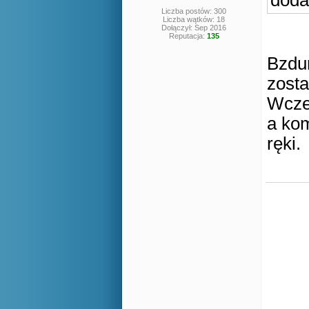
doda
Liczba postów: 300
Liczba wątków: 18
Dołączył: Sep 2016
Reputacja:
135
Bzdur
zosta
Wcześ
a kom
ręki.