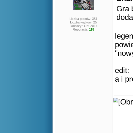
Gra 
doda
Liczba postów: 351
Liczba wątków: 25
Dołączył: Oct 2014
Reputacja:
118
legen
powi
"nowy
edit:
a i p