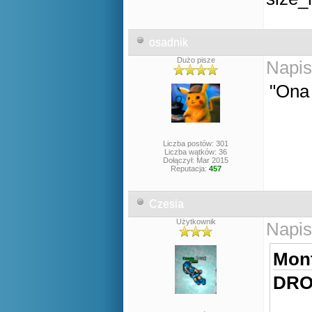
osadnik
Dużo pisze
Napis
"Ona
Liczba postów: 301
Liczba wątków: 36
Dołączył: Mar 2015
Reputacja:
457
Czesia
Użytkownik
Napis
Mont
DRO