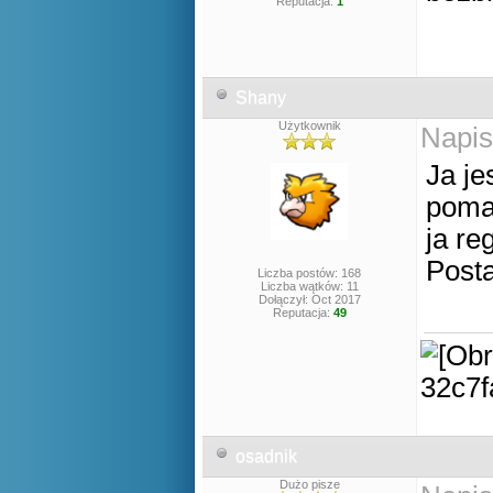
Reputacja:
1
Shany
Użytkownik
Napis
Ja je
poma
ja r
Post
Liczba postów: 168
Liczba wątków: 11
Dołączył: Oct 2017
Reputacja:
49
osadnik
Dużo pisze