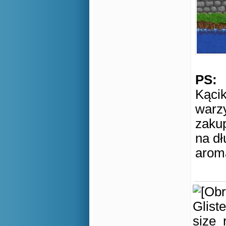
PS:
Kąci
warz
zakup
na dł
arom