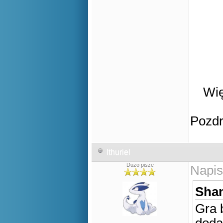
Wię
Pozd
Ithuriel
Dużo pisze
Napis
Shan
Gra 