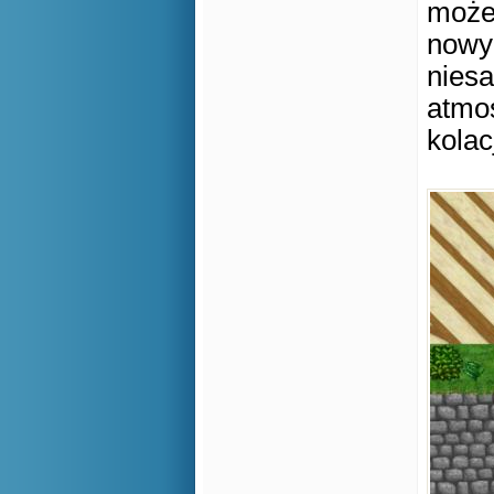
może 
nowyc
niesa
atmo
kola