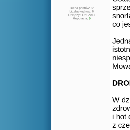
sprz
Liczba postów: 33
Liczba wątków: 6
snorl
Dołączył: Oct 2014
Reputacja:
5
co je
Jedn
istot
niesp
Mowa 
DRO
W dz
zdro
i hot
z cz