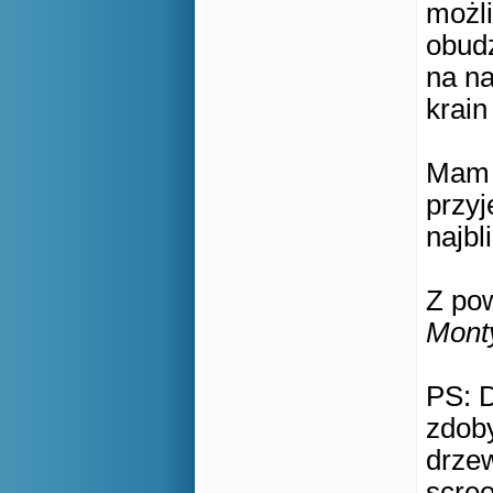
możl
obud
na n
krai
Mam n
przy
najbl
Z po
Mont
PS: 
zdob
drze
scree