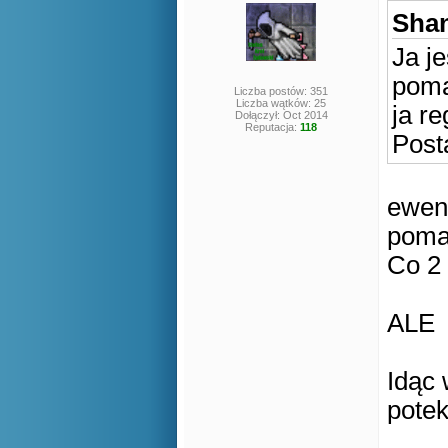
Shan
Ja j
poma
Liczba postów: 351
Liczba wątków: 25
ja r
Dołączył: Oct 2014
Reputacja:
118
Post
ewent
poma
Co 2 
ALE
Idąc 
potek