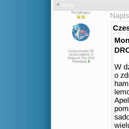
Monty
Początkujący
Napis
Czes
Mont
DRO
Liczba postów: 33
Liczba wątków: 6
Dołączył: Oct 2014
Reputacja:
5
W dz
o zd
hamb
lemo
Apel
pom
sado
wiel