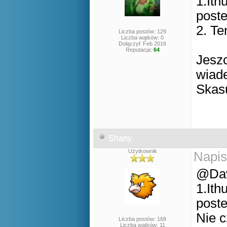
1.Ith
post
2. Te
Liczba postów: 129
Liczba wątków: 0
Dołączył: Feb 2016
Reputacja:
64
Jesz
wiade
Skasu
Shany
Użytkownik
Napis
@Da
1.Ith
post
Nie c
Liczba postów: 168
Liczba wątków: 11