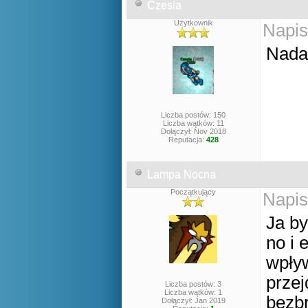
Czesia
Użytkownik
Napis
Nadal
Liczba postów: 150
Liczba wątków: 11
Dołączył: Nov 2018
Reputacja:
428
Lampa Nocna
Początkujący
Napis
Ja by
no i 
wpły
przej
Liczba postów: 3
Liczba wątków: 1
bezbr
Dołączył: Jan 2019