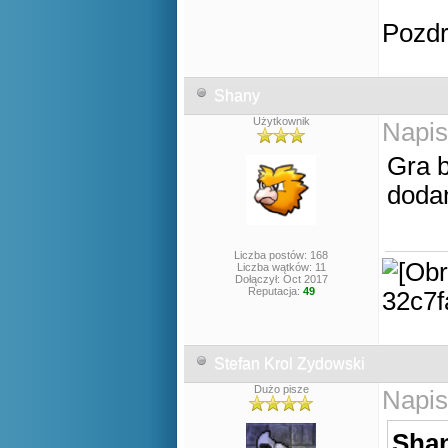
Pozd
Shany
Użytkownik
Napis
Gra b
doda
Liczba postów: 168
Liczba wątków: 11
Dołączył: Oct 2017
Reputacja:
49
Stefan Krol Zydowski
Dużo pisze
Napis
Shan