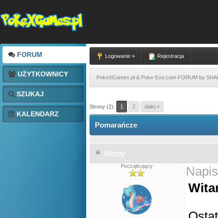
FORUM
Logowanie »
Rejestracja
UŻYTKOWNICY
PokeXGames.pl & Poke-Evo.com FORUM by SH
SZUKAJ
Strony (2):
1
2
dalej »
KALENDARZ
Pomarańcze
Monty
Początkujący
Napis
Wita
Ostat