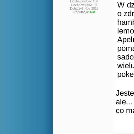
Liczba postów: 150
W dz
Liczba wątków: 11
Dołączył: Nov 2018
o zd
Reputacja:
428
hamb
lemo
Apel
poma
sado
wiel
poke
Jest
ale...
co m