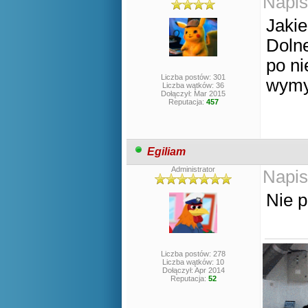
Napis
Jakie
Doln
po ni
Liczba postów: 301
wymy
Liczba wątków: 36
Dołączył: Mar 2015
Reputacja:
457
Egiliam
Administrator
Napis
Nie p
Liczba postów: 278
Liczba wątków: 10
Dołączył: Apr 2014
Reputacja:
52