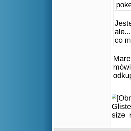
pok
Jest
ale...
co m
Marek
mówił
odkup