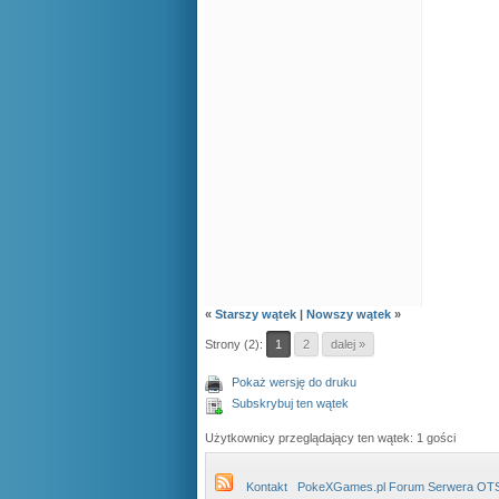
«
Starszy wątek
|
Nowszy wątek
»
Strony (2):
1
2
dalej »
Pokaż wersję do druku
Subskrybuj ten wątek
Użytkownicy przeglądający ten wątek: 1 gości
Kontakt
PokeXGames.pl Forum Serwera OT