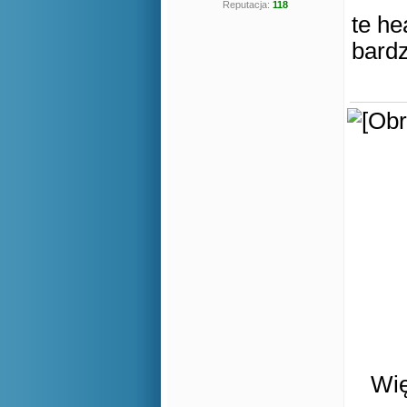
Reputacja:
118
te he
bardz
Wię