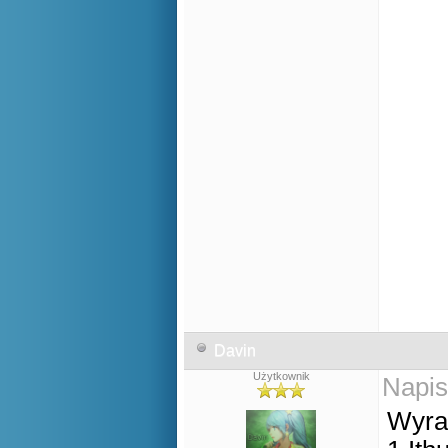
Davin
Użytkownik
Napis
Wyra