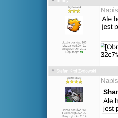
Shany
Użytkownik
Napis
Ale h
jest 
Liczba postów: 168
Liczba wątków: 11
Dołączył: Oct 2017
Reputacja:
49
Stefan Krol Zydowski
Dużo pisze
Napis
Shan
Ale h
jest
Liczba postów: 351
Liczba wątków: 25
Dołączył: Oct 2014