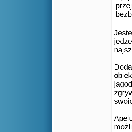
przej
bezb
Jeste
jedze
najsz
Doda
obiek
jagod
zgryw
swoic
Apelu
możli