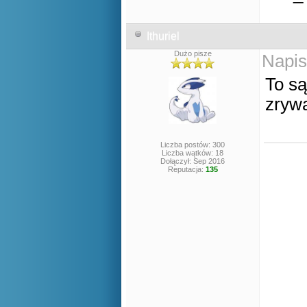
Ithuriel
Dużo pisze
Napis
To są
zrywa
Liczba postów: 300
Liczba wątków: 18
Dołączył: Sep 2016
Reputacja:
135