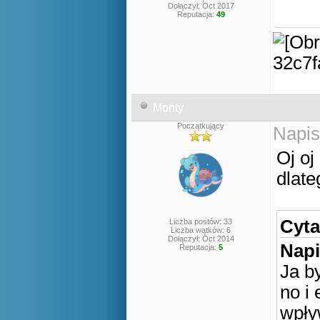
Dołączył: Oct 2017
Reputacja:
49
Monty
Początkujący
Napis
Oj oj
dlat
Cyta
Liczba postów: 33
Liczba wątków: 6
Dołączył: Oct 2014
Napi
Reputacja:
5
Ja b
no i
wpły