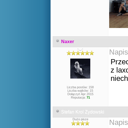
Naxer
-._.-
Napis
Przec
z lax
niech
Liczba postów: 158
Liczba wątków: 15
Dołączył: Apr 2015
Reputacja:
71
Stefan Krol Zydowski
Dużo pisze
Napis