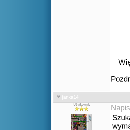
Wię
Pozd
janka14
Użytkownik
Napis
Szuka
wyma