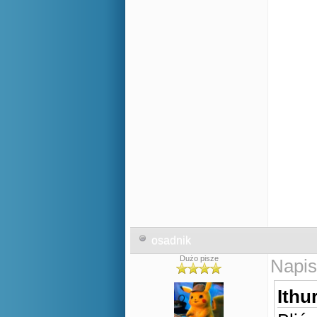
osadnik
Dużo pisze
Napis
Ithur