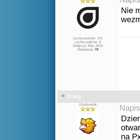
Nie m
wezmę
Liczba postów: 142
Liczba wątków: 8
Dołączył: May 2018
Reputacja:
78
Shany
Użytkownik
Napis
Dzien
otwa
na P