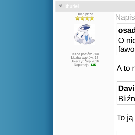
Ithuriel
Dużo pisze
Napis
osad
O ni
fawo
Liczba postów: 300
Liczba wątków: 18
Dołączył: Sep 2016
Reputacja:
135
A to 
Davi
Bliźn
To j