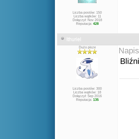
Liczba postów: 150
Liczba wątków: 11
Dołączył: Nov 2018
Reputacja:
428
Ithuriel
Dużo pisze
Napis
Bliźn
Liczba postów: 300
Liczba wątków: 18
Dołączył: Sep 2016
Reputacja:
135