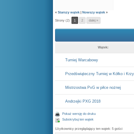
«
Starszy wątek
|
Nowszy wątek
»
Strony (2):
1
2
dalej »
Wątek:
Turniej Warcabowy
Przedświąteczny Turniej w Kółko i Krz
Mistrzostwa PxG w piłce nożnej
Andrzejki PXG 2018
Pokaż wersję do druku
Subskrybuj ten wątek
Użytkownicy przeglądający ten wątek: 5 gości