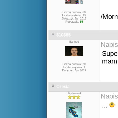
Liczba postów: 60
/Mor
Liczba wątków: 15
Dołączył: Jan 2017
Reputacja:
35
510585
Banned
Napis
Supe
mam 
Liczba postów: 20
Liczba wątków: 1
Dołączył: Apr 2019
Czesia
Użytkownik
Napis
...