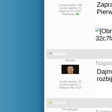
Zapr
Liczba postów: 168
Liczba wątków: 11
Pier
Dołączył: Oct 2017
Reputacja:
49
510585
Banned
Napis
Dajmy
rozbi
Liczba postów: 20
Liczba wątków: 1
Dołączył: Apr 2019
XeNoK
Początkujący