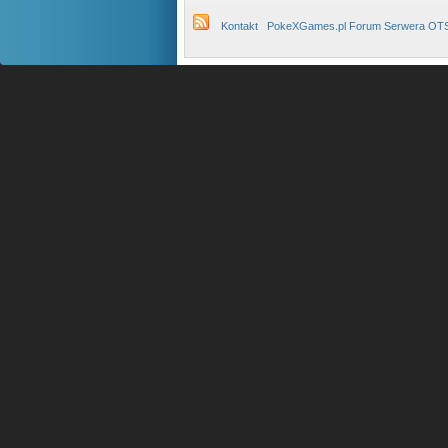
Kontakt
PokeXGames.pl Forum Serwera OT