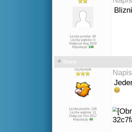
Napis
Blizn
Liczba postów: 48
Liczba wątków: 0
Dołączył: Aug 2018
Reputacja:
146
Shany
Użytkownik
Napis
Jeden
Liczba postów: 168
Liczba wątków: 11
Dołączył: Oct 2017
Reputacja:
49