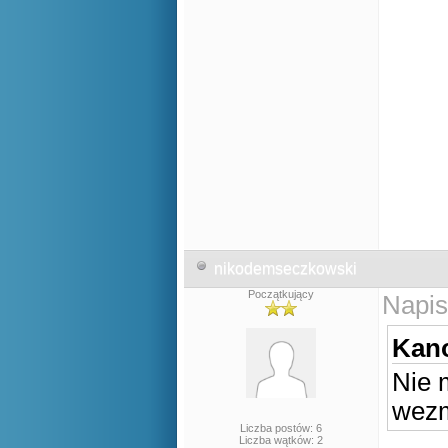
nikodemseczkowski
Początkujący
Napis
Kano
Nie 
wezm
Liczba postów: 6
Liczba wątków: 2