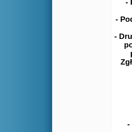
-
- Po
- Dr
po
Zgł
-