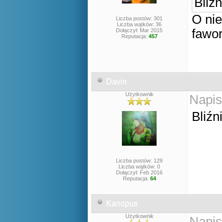
Bliź
O ni
Liczba postów: 301
Liczba wątków: 36
fawor
Dołączył: Mar 2015
Reputacja:
457
Davin
Użytkownik
Napis
Bliźn
Liczba postów: 129
Liczba wątków: 0
Dołączył: Feb 2016
Reputacja:
64
Kanopus
Użytkownik
Napis