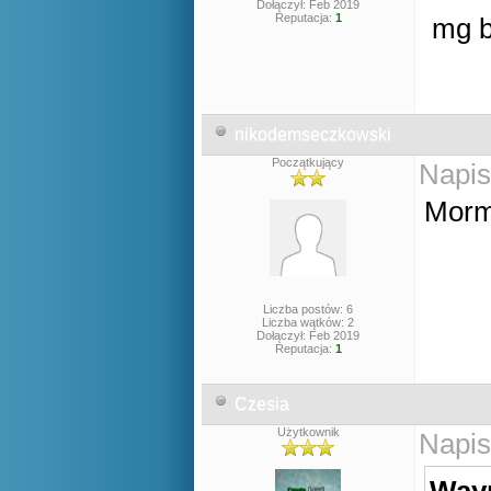
Dołączył: Feb 2019
Reputacja:
1
mg b
nikodemseczkowski
Początkujący
Napis
Morm
Liczba postów: 6
Liczba wątków: 2
Dołączył: Feb 2019
Reputacja:
1
Czesia
Użytkownik
Napis