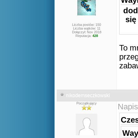
Wayn
dod
się
Liczba postów: 150
Liczba wątków: 11
Dołączył: Nov 2018
Reputacja:
428
To mn
przeg
zaba
nikodemseczkowski
Początkujący
Napis
Czes
Way