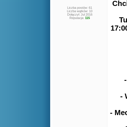
Chci
Liczba postów: 61
Liczba wątków: 10
Dołączył: Jul 2016
Tu
Reputacja:
115
17:0
-
- Me