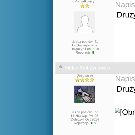
Początkujący
Napis
Druży
Liczba postów: 41
Liczba wątków: 2
Dołączył: Feb 2019
Reputacja:
8
Stefan Krol Zydowski
Dużo pisze
Napis
Druży
Liczba postów: 351
Liczba wątków: 25
Dołączył: Oct 2014
Reputacja:
118