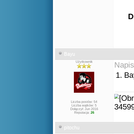
D
Bayu
Użytkownik
Napis
1. B
Liczba postów: 54
Liczba wątków: 5
Dołączył: Jun 2016
Reputacja:
26
pitochu