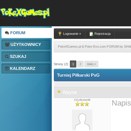
FORUM
Logowanie »
Rejestracja
UŻYTKOWNICY
PokeXGames.pl & Poke-Evo.com FORUM by SH
SZUKAJ
Strony (2):
1
2
dalej »
KALENDARZ
Turniej Piłkarski PxG
Wayne
Użytkownik
Napis