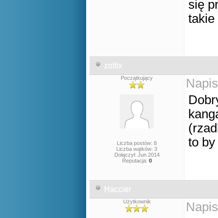
się p
takie
zoltix
Początkujący
Napis
Dobry
kanga
(rzad
to by
Liczba postów: 8
Liczba wątków: 3
Dołączył: Jun 2014
Reputacja:
0
Haccier
Użytkownik
Napis