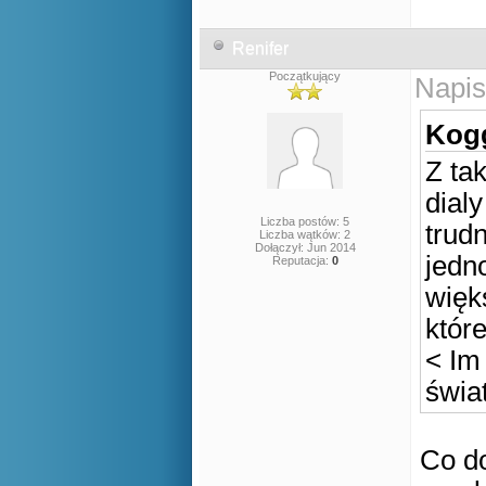
Renifer
Początkujący
Napis
Kogg
Z ta
dial
Liczba postów: 5
trud
Liczba wątków: 2
Dołączył: Jun 2014
jedn
Reputacja:
0
więk
które
< Im
świa
Co do