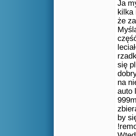
Ja my
kilka
że za
Myśla
część
lecia
rzadk
się p
dobry
na ni
auto 
999mi
zbier
by si
!remo
Wtedy