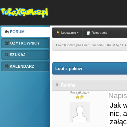
FORUM
Logowanie »
Rejestracja
UŻYTKOWNICY
PokeXGames.pl & Poke-Evo.com FORUM by SH
SZUKAJ
KALENDARZ
Loot z pokow
Renifer
Początkujący
Napis
Jak w
nic, 
załąc