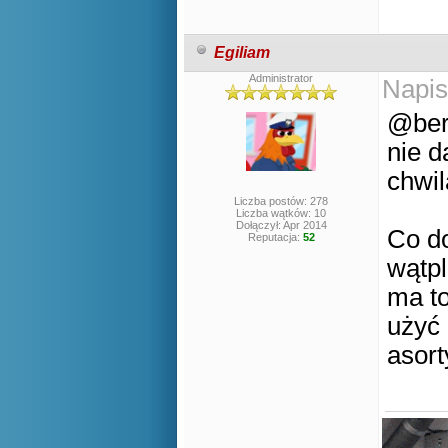
Egiliam
Administrator
Napis
@bern
nie d
chwil
Liczba postów: 278
Liczba wątków: 10
Dołączył: Apr 2014
Co do
Reputacja:
52
wątpl
ma to
użyć
asort