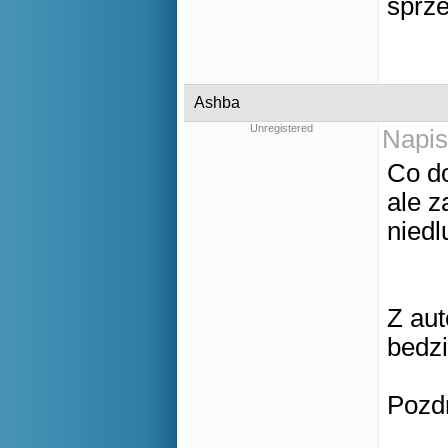
sprz
Ashba
Unregistered
Napis
Co d
ale 
niedl
Z aut
bedzi
Pozd