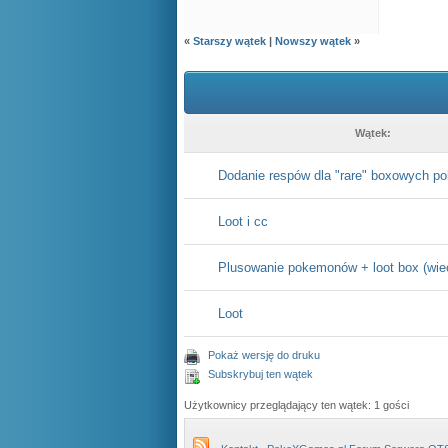
«
Starszy wątek
|
Nowszy wątek
»
Wątek:
Dodanie respów dla "rare" boxowych p
Loot i cc
Plusowanie pokemonów + loot box (wiec
Loot
Pokaż wersję do druku
Subskrybuj ten wątek
Użytkownicy przeglądający ten wątek: 1 gości