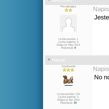
feliks12341
Początkujący
Napis
Jeste
Liczba postów: 1
Liczba wątków: 0
Dołączył: May 2014
Reputacja:
0
Haccier
Użytkownik
Napis
No no
Liczba postów: 134
Liczba wątków: 3
Dołączył: Apr 2014
Reputacja:
10