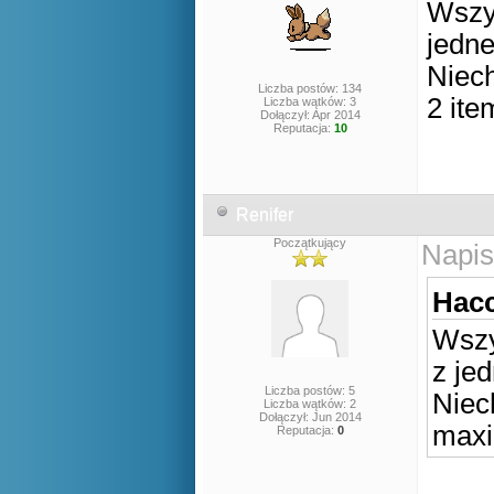
Wszys
jedn
Niec
Liczba postów: 134
2 ite
Liczba wątków: 3
Dołączył: Apr 2014
Reputacja:
10
Renifer
Początkujący
Napis
Hacc
Wszy
z je
Liczba postów: 5
Niec
Liczba wątków: 2
Dołączył: Jun 2014
maxi
Reputacja:
0