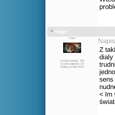
prob
Koggy
Tutor
Napis
Z tak
dialy
Liczba postów: 139
trudn
Liczba wątków: 15
Dołączył: Apr 2014
jedno
sens 
nudne
< Im 
świa