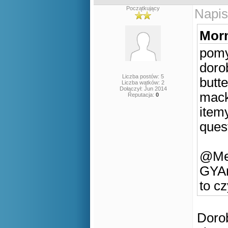
Początkujący
Napis
Morm
pomys
doro
Liczba postów: 5
butt
Liczba wątków: 2
Dołączył: Jun 2014
mack
Reputacja:
0
item
ques
@Mea
GYAr
to cz
Dorob