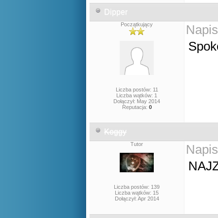
Dipper
Początkujący
Napis
Spok
Liczba postów: 11
Liczba wątków: 1
Dołączył: May 2014
Reputacja:
0
Koggy
Tutor
Napis
NAJ
Liczba postów: 139
Liczba wątków: 15
Dołączył: Apr 2014