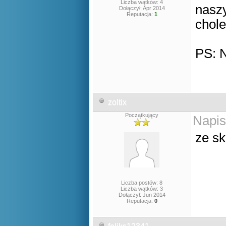
Liczba wątków: 4
naszy
Dołączył: Apr 2014
Reputacja:
1
chole
PS: N
zoltix
Początkujący
Napis
ze sk
Liczba postów: 8
Liczba wątków: 3
Dołączył: Jun 2014
Reputacja:
0