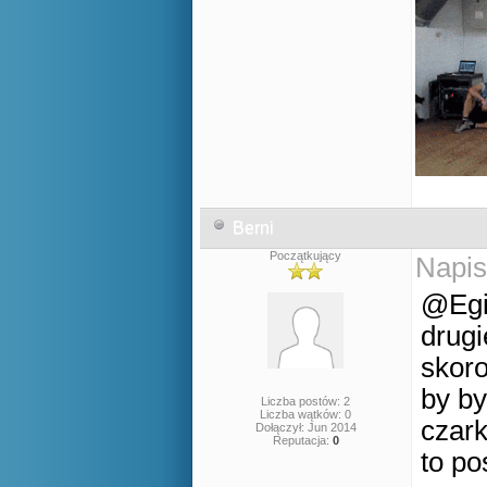
Berni
Początkujący
Napis
@Egi
drug
skoro
by by
Liczba postów: 2
Liczba wątków: 0
czark
Dołączył: Jun 2014
Reputacja:
0
to po