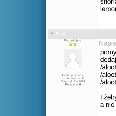
snorl
lemon
Berni
Początkujący
Napis
pomy
dodaj
/aloo
/aloo
Liczba postów: 2
Liczba wątków: 0
/aloo
Dołączył: Jun 2014
Reputacja:
0
I żeb
a nie