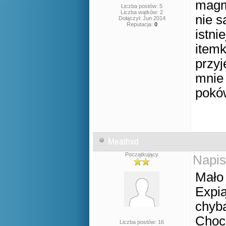
magma
Liczba postów: 5
Liczba wątków: 2
nie s
Dołączył: Jun 2014
Reputacja:
0
istni
itemk
przyj
mnie 
poków
Meathxd
Początkujący
Napis
Mało 
Expią
chyba
Choc
Liczba postów: 16