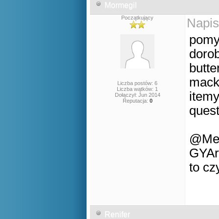
Mormegil
Początkujący
Napis
pomys
dorob
butte
macka
Liczba postów: 6
Liczba wątków: 1
itemy
Dołączył: Jun 2014
Reputacja:
0
ques
@Mea
GYAra
to czy
Renifer