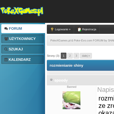
FORUM
Logowanie »
Rejestracja
UŻYTKOWNICY
PokeXGames.pl & Poke-Evo.com FORUM by SH
SZUKAJ
Strony (3):
1
2
3
dalej »
KALENDARZ
rozmienianie shiny
speedy
Banned
Napis
rozmi
ze zr
okaza