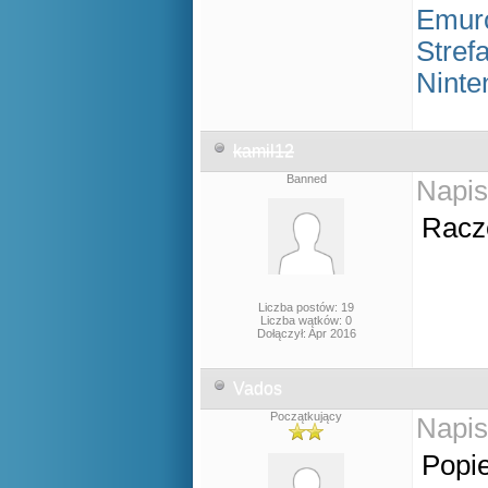
Emur
Stref
Ninte
kamil12
Banned
Napis
Racze
Liczba postów: 19
Liczba wątków: 0
Dołączył: Apr 2016
Vados
Początkujący
Napis
Popie