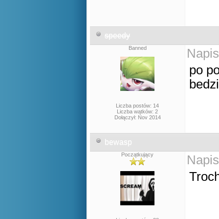
speedy
Banned
Napis
po po
bedzi
Liczba postów: 14
Liczba wątków: 2
Dołączył: Nov 2014
bewasp
Początkujący
Napis
Troch