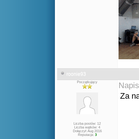
roonie93
Początkujący
Napis
Za n
Liczba postów: 12
Liczba wątków: 4
Dołączył: Aug 2016
Reputacja:
3