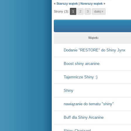
«
Starszy wątek
|
Nowszy wątek
»
Strony (3):
1
2
3
dalej »
Wątek:
Dodanie "RESTORE" do Shiny Jynx
Boost shiny arcanine
Tajemnicze Shiny :)
Shiny
nawiązanie do tematu "shiny"
Buff dla Shiny Arcanine
Shiny Charizard