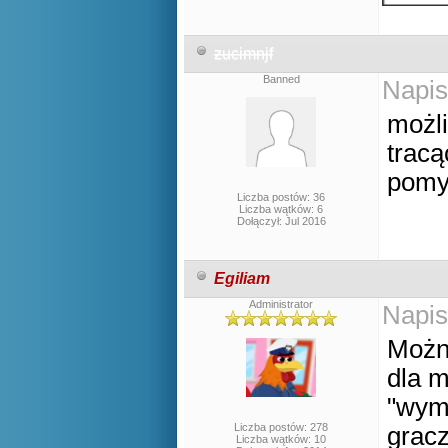
zucimnjf
Banned
Napis
możli
trac
pomy
Liczba postów: 36
Liczba wątków: 6
Dołączył: Jul 2016
Egiliam
Administrator
Napis
Można
dla m
"wymi
Liczba postów: 278
gracz
Liczba wątków: 10