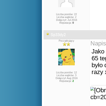
Liczba postów: 22
Liczba wątków: 2
Dołączył: Jul 2016
Reputacja:
0
Sp33dy2
Początkujący
Napis
Jako 
65 te
było 
razy 
Liczba postów: 12
Liczba wątków: 3
Dołączył: Aug 2016
Reputacja:
2