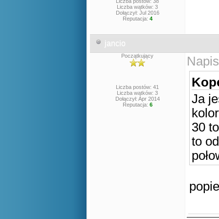
Liczba postów: 38
Liczba wątków: 3
Dołączył: Jul 2016
Reputacja:
4
jancio
Początkujący
Napis
Kope
Liczba postów: 41
Liczba wątków: 3
Ja j
Dołączył: Apr 2014
Reputacja:
6
kolo
30 t
to o
poło
popi