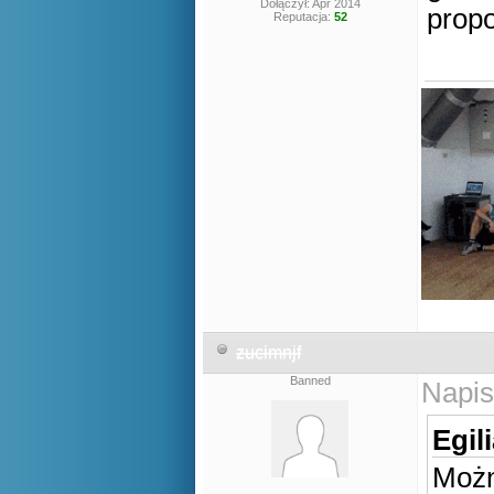
Dołączył: Apr 2014
propo
Reputacja:
52
zucimnjf
Banned
Napis
Egil
Możn