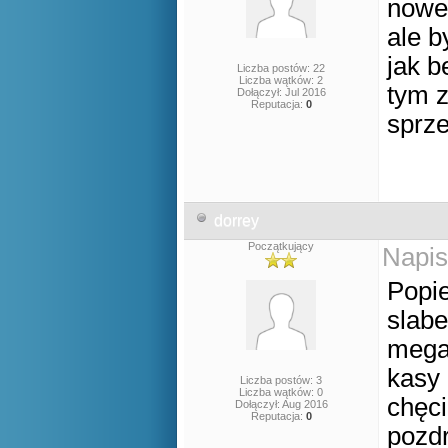
nowe 
ale b
jak b
Liczba postów: 22
Liczba wątków: 2
tym z
Dołączył: Jul 2016
Reputacja:
0
sprz
dorrey
Początkujący
Napis
Popie
slabe
mega 
kasy 
Liczba postów: 3
Liczba wątków: 0
chęci
Dołączył: Aug 2016
Reputacja:
0
pozd