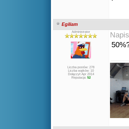
Egiliam
Administrator
Napis
50%
Liczba postów: 278
Liczba wątków: 10
Dołączył: Apr 2014
Reputacja:
52