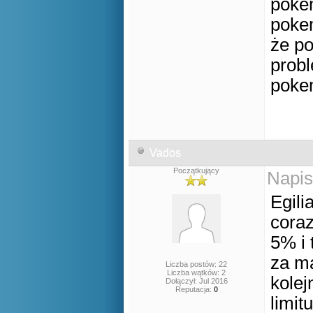
poke
poke
że po
probl
poke
Vados
Początkujący
Napis
Egil
coraz
5% i 
za ma
Liczba postów: 22
Liczba wątków: 2
kole
Dołączył: Jul 2016
Reputacja:
0
limitu