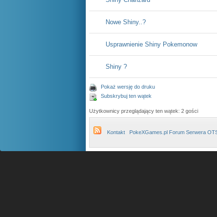
Nowe Shiny..?
Usprawnienie Shiny Pokemonow
Shiny ?
Pokaż wersję do druku
Subskrybuj ten wątek
Użytkownicy przeglądający ten wątek: 2 gości
Kontakt
PokeXGames.pl Forum Serwera OT