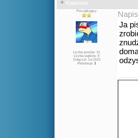
Koperasty
Początkujący
Napis
Ja pi
zrobi
znudz
doma
Liczba postów: 31
Liczba wątków: 8
odzy
Dołączył: Jul 2015
Reputacja:
1