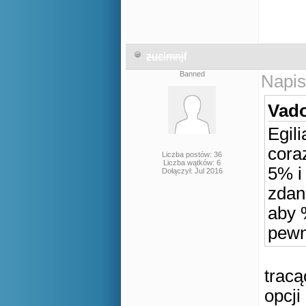
zucimnjf
Banned
Napis
Vado
Egil
cora
Liczba postów: 36
Liczba wątków: 6
5% i
Dołączył: Jul 2016
zdan
aby 
pewn
tracą
opcji