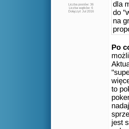
dla 
Liczba postów: 36
Liczba wątków: 6
do "
Dołączył: Jul 2016
na g
prop
Po c
możl
Aktua
"supe
więc
to po
pokem
nadaj
sprz
jest 