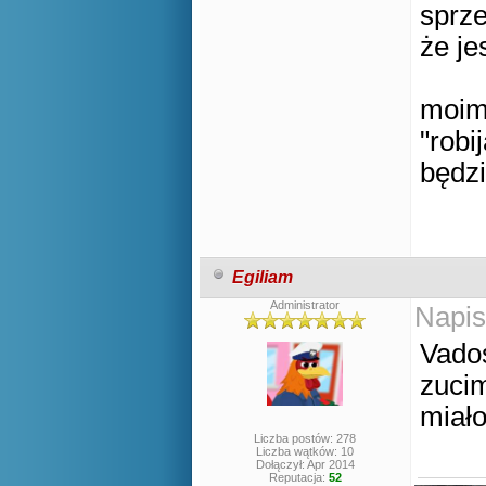
sprz
że j
moim
"robi
będzi
Egiliam
Administrator
Napis
Vados
zucim
miało
Liczba postów: 278
Liczba wątków: 10
Dołączył: Apr 2014
Reputacja:
52