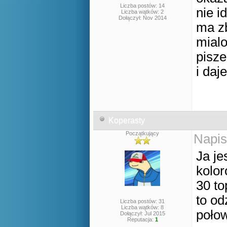
Liczba postów: 14
nie i
Liczba wątków: 2
Dołączył: Nov 2014
ma zb
mialo
pisz
i daj
Koperasty
Początkujący
Napis
Ja je
kolor
30 to
to od
Liczba postów: 31
Liczba wątków: 8
połow
Dołączył: Jul 2015
Reputacja:
1