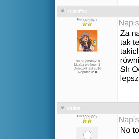
Kristoffox
Początkujący
Napis
Za na
tak 
takic
równi
Liczba postów: 9
Liczba wątków: 1
Sh Od
Dołączył: Jul 2016
Reputacja:
0
lepsz
Vados
Początkujący
Napis
No to