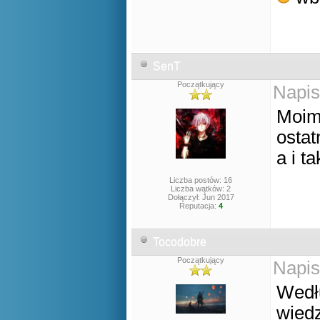
SenT
Początkujący
Napis
Moim
ostat
a i t
Liczba postów: 16
Liczba wątków: 2
Dołączył: Jun 2017
Reputacja:
4
Tocodobre
Początkujący
Napis
Wedłu
wiedz