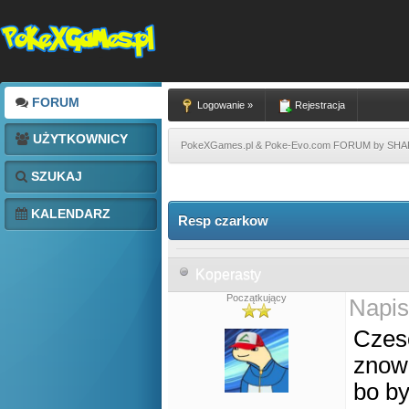
FORUM
Logowanie »
Rejestracja
UŻYTKOWNICY
PokeXGames.pl & Poke-Evo.com FORUM by SH
SZUKAJ
KALENDARZ
Resp czarkow
Koperasty
Początkujący
Napis
Czesc
znow 
bo by