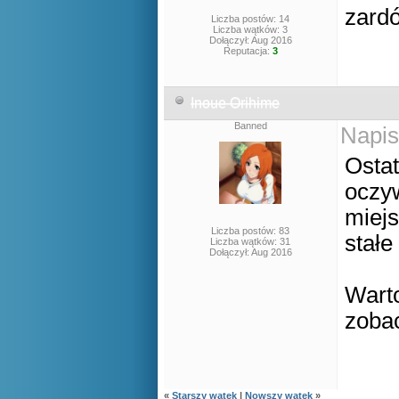
zard
Liczba postów: 14
Liczba wątków: 3
Dołączył: Aug 2016
Reputacja:
3
Inoue Orihime
Banned
Napis
Ostat
oczyw
miejs
Liczba postów: 83
stałe
Liczba wątków: 31
Dołączył: Aug 2016
Wart
zobac
«
Starszy wątek
|
Nowszy wątek
»