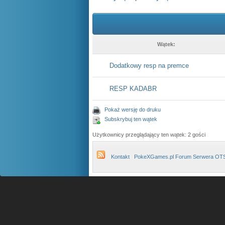
Wątek:
Dodatkowy resp na premce
RESP KADABR
Pokaż wersję do druku
Subskrybuj ten wątek
Użytkownicy przeglądający ten wątek: 2 gości
Kontakt
PokeXGames.pl Forum Serwera OT