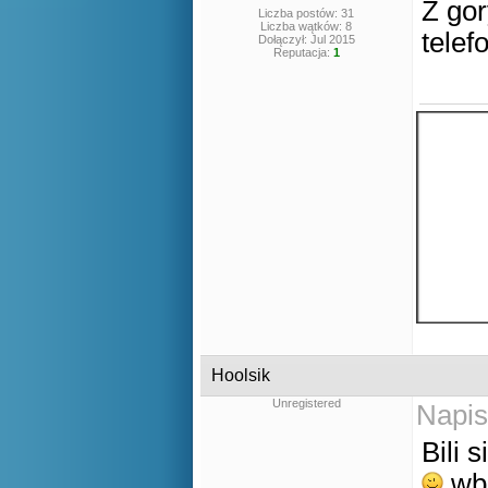
Z gor
Liczba postów: 31
Liczba wątków: 8
telef
Dołączył: Jul 2015
Reputacja:
1
Hoolsik
Unregistered
Napis
Bili 
wbi