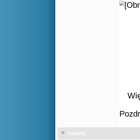
Wię
Pozd
Vatasha