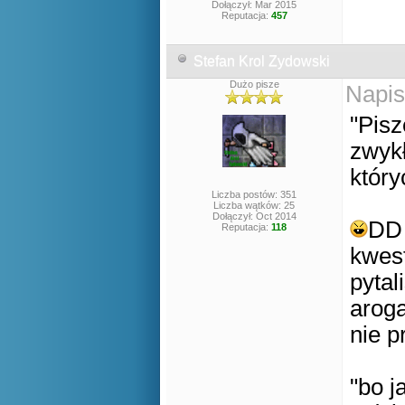
Dołączył: Mar 2015
Reputacja:
457
Stefan Krol Zydowski
Dużo pisze
Napis
"Pisz
zwykł
który
Liczba postów: 351
Liczba wątków: 25
Dołączył: Oct 2014
DD 
Reputacja:
118
kwest
pytal
aroga
nie p
"bo j