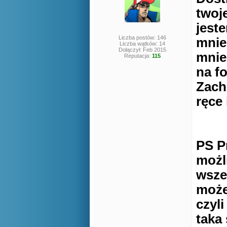
twoj
jeste
Liczba postów: 146
mnie
Liczba wątków: 14
Dołączył: Feb 2015
mnie
Reputacja:
115
na f
Zach
ręce
PS P
możl
wsze
może
czyl
taka 