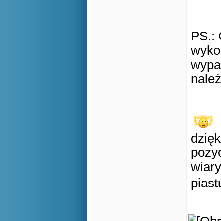
PS.: 
wykon
wypad
należ
dzięk
pozyc
wiar
piast