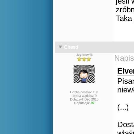
jeśli
zróbm
Taka 
Chesd
Użytkownik
Napis
Elve
Pisa
niew
Liczba postów: 150
Liczba wątków: 9
Dołączył: Dec 2015
Reputacja:
39
(...)
Dost
właś