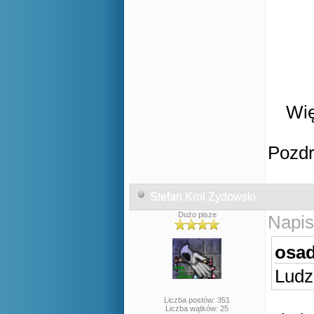
Wię
Pozd
Stefan Krol Zydowski
Dużo pisze
Napis
osad
Ludz
Liczba postów: 351
Liczba wątków: 25