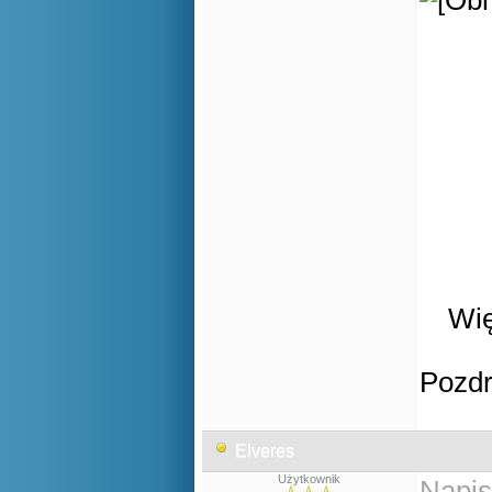
Wię
Pozd
Elveres
Użytkownik
Napis