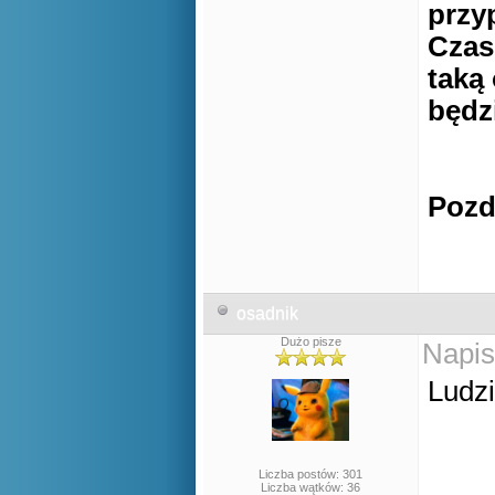
przy
Czas
taką
będz
Pozd
osadnik
Dużo pisze
Napis
Ludzi
Liczba postów: 301
Liczba wątków: 36