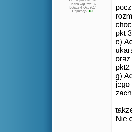
Liczba postów: 351
Liczba wątków: 25
pocz
Dołączył: Oct 2014
Reputacja:
118
roz
choc
pkt 3
e) A
ukar
oraz
pkt2
g) A
jego
zach
takz
Nie 