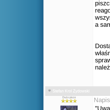
piszc
reago
wszys
a sam
Dosta
właśn
spra
należ
Stefan Krol Zydowski
Dużo pisze
Napis
"Uwa