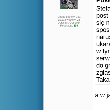
Poke
Stef
post
Liczba postów: 351
Liczba wątków: 25
się 
Dołączył: Oct 2014
Reputacja:
118
spos
naru
ukara
w ty
serw
do g
zgła
Taka
a w 