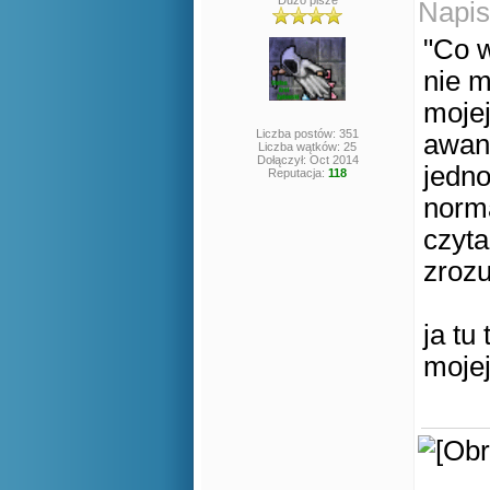
Dużo pisze
Napis
"Co 
nie m
mojej
Liczba postów: 351
awans
Liczba wątków: 25
Dołączył: Oct 2014
jedno
Reputacja:
118
norma
czyta
zrozu
ja tu
mojej