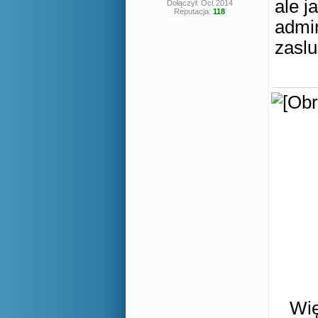
ale j
Dołączył: Oct 2014
Reputacja:
118
admin
zasl
Wię