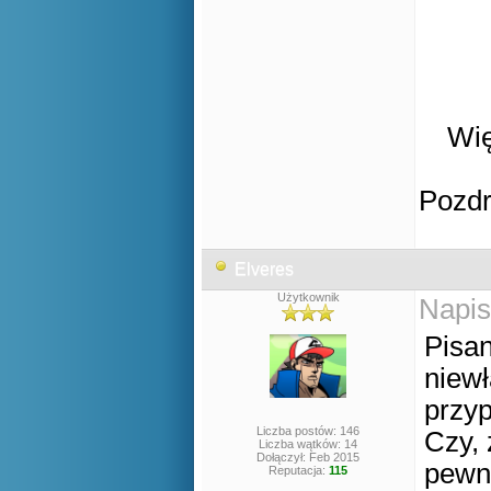
Wię
Pozd
Elveres
Użytkownik
Napis
Pisan
niew
przyp
Liczba postów: 146
Czy, 
Liczba wątków: 14
Dołączył: Feb 2015
pewno
Reputacja:
115