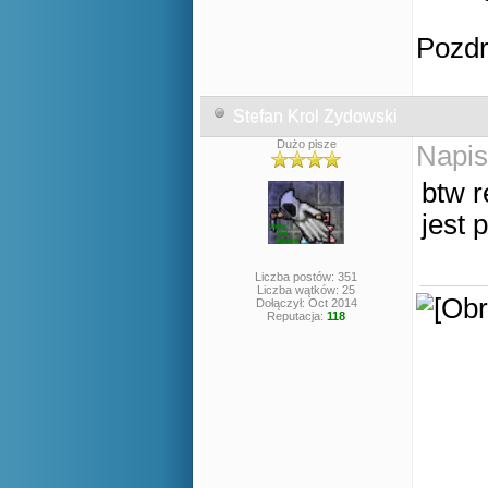
Pozd
Stefan Krol Zydowski
Dużo pisze
Napis
btw r
jest
Liczba postów: 351
Liczba wątków: 25
Dołączył: Oct 2014
Reputacja:
118