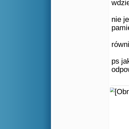
wdzie
nie j
pamię
równ
ps ja
odpow