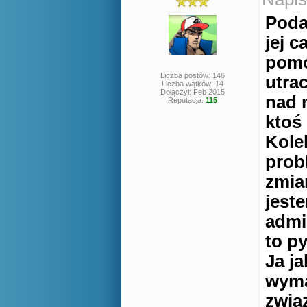
Podaj
jej 
pomo
Liczba postów: 146
utra
Liczba wątków: 14
Dołączył: Feb 2015
nad 
Reputacja:
115
ktoś
Kole
prob
zmia
jest
admi
to py
Ja j
wyma
zwią