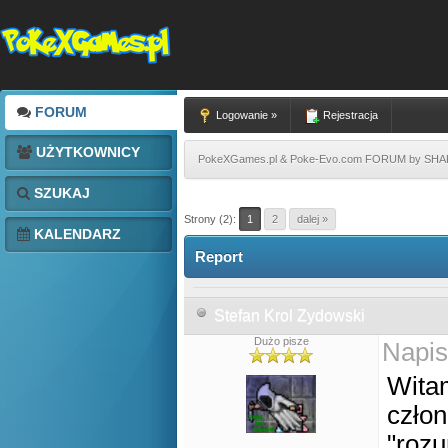
FORUM
Logowanie »
Rejestracja
UŻYTKOWNICY
PokeXGames.pl & Poke-Evo.com FORUM by SH
SZUKAJ
Strony (2):
1
2
dalej »
KALENDARZ
Report
Stefan Krol Zydowski
Dużo pisze
Napis
Wita
człon
"roz