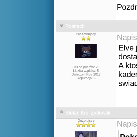
Pozd
Postrach
Początkujący
Napis
Elve 
dost
A kto
Liczba postów: 23
Liczba wątków: 5
kaden
Dołączył: Nov 2017
Reputacja:
5
swiad
Stefan Krol Zydowski
Dużo pisze
Napis