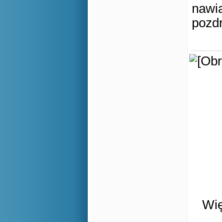
nawią
pozd
Wię