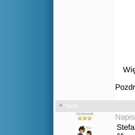
Wię
Pozd
Tarble
Użytkownik
Napis
Stefa