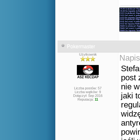
Pokermaster
Użytkownik
Napis
Stefa
post 
nie w
Liczba postów: 57
Liczba wątków: 9
jaki 
Dołączył: Sep 2016
Reputacja:
11
regul
widzę
antyr
powin