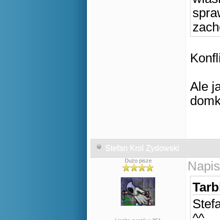
spra
zach
Konfl
Ale j
domk
Stefan Krol Zydowski
Dużo pisze
Napis
Tarb
Stef
^^