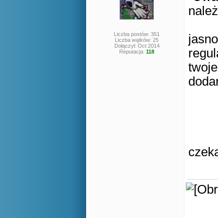
należ
Liczba postów: 351
jasno
Liczba wątków: 25
Dołączył: Oct 2014
regul
Reputacja:
118
twoje
dodan
czeka