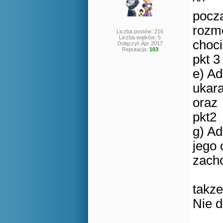
^^
pocza
roz
Liczba postów: 216
Liczba wątków: 5
choci
Dołączył: Apr 2017
Reputacja:
103
pkt 3
e) Ad
ukara
oraz
pkt2
g) Ad
jego 
zach
takze
Nie d