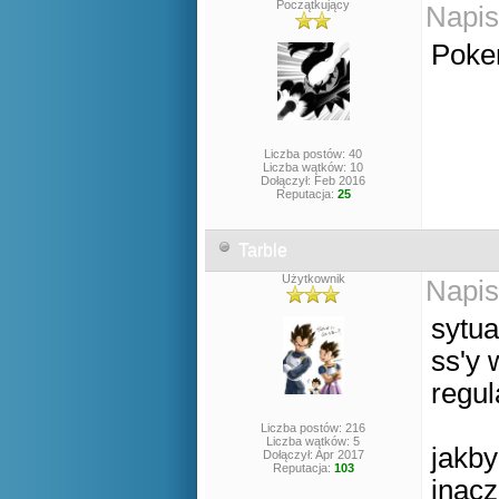
Początkujący
Napis
Pokem
Liczba postów: 40
Liczba wątków: 10
Dołączył: Feb 2016
Reputacja:
25
Tarble
Użytkownik
Napis
sytua
ss'y 
regul
Liczba postów: 216
Liczba wątków: 5
jakby
Dołączył: Apr 2017
Reputacja:
103
inacz