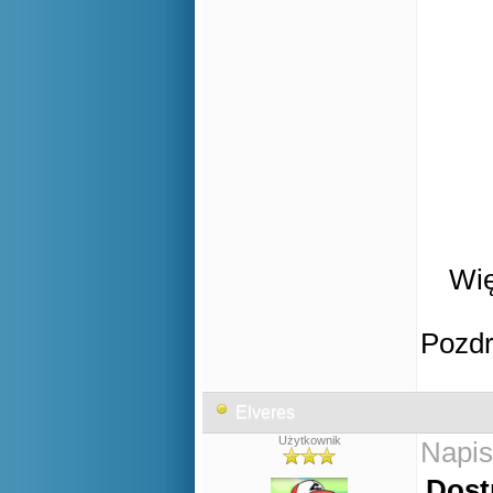
Wię
Pozd
Elveres
Użytkownik
Napis
Dost