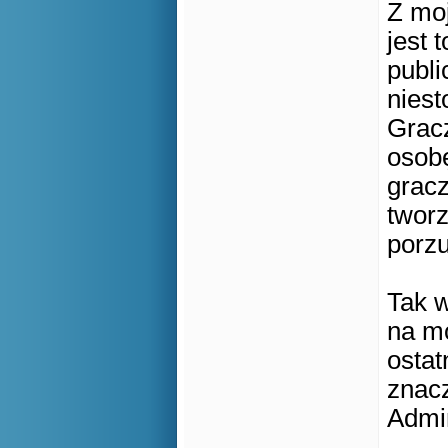
Z moj
jest 
publi
nies
Grac
osobę
gracz
tworz
porzu
Tak 
na mo
ostat
znacz
Admi