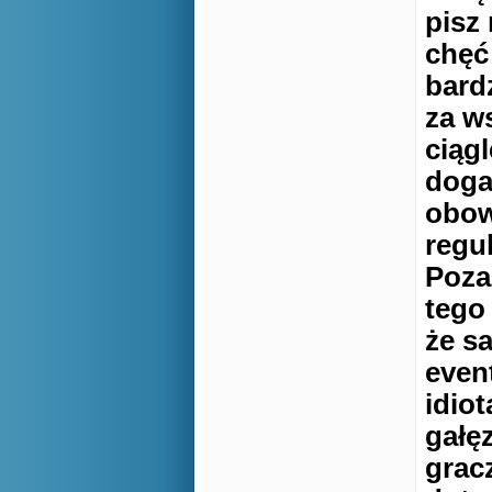
pisz
chęć
bard
za w
ciągl
doga
obow
regu
Poza
tego
że s
even
idiot
gałę
gracz