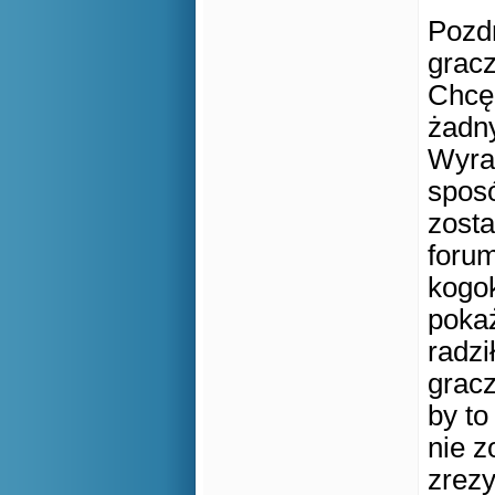
Pozd
gracz
Chcę 
żadn
Wyra
sposó
zosta
forum
kogok
pokaż
radzi
gracz
by to
nie z
zrezy