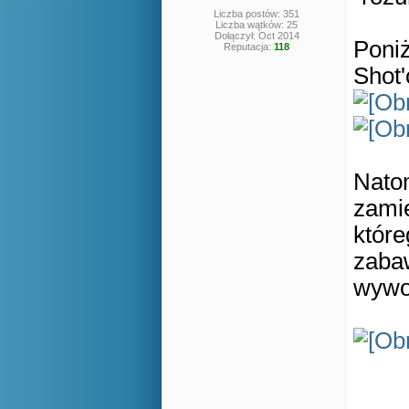
Liczba postów: 351
Liczba wątków: 25
Dołączył: Oct 2014
Poniż
Reputacja:
118
Shot'
Nato
zami
któr
zabaw
wywo