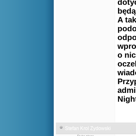
doty
będą
A ta
podo
odpo
wpro
o ni
ocze
wiad
Przy
admi
Nigh
Stefan Krol Zydowski