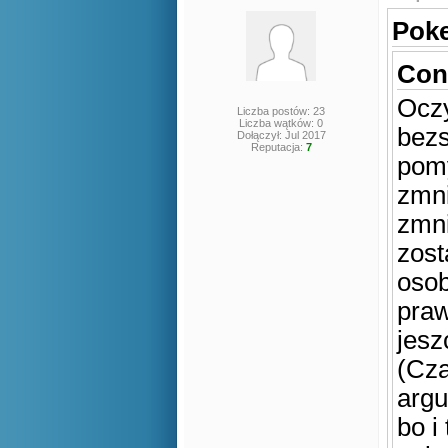
Poke
Conv
Oczy
Liczba postów: 23
Liczba wątków: 0
bezs
Dołączył: Jul 2017
Reputacja:
7
pomy
zmn
zmni
zost
osob
praw
jesz
(Cza
argu
bo i