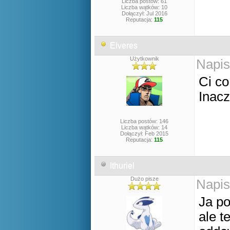
Liczba postów: 61
Liczba wątków: 10
Dołączył: Jul 2016
Reputacja:
115
Elveres
Użytkownik
Napis
Ci co
Inacz
Liczba postów: 146
Liczba wątków: 14
Dołączył: Feb 2015
Reputacja:
115
Ithuriel
Dużo pisze
Napis
Ja po
ale t