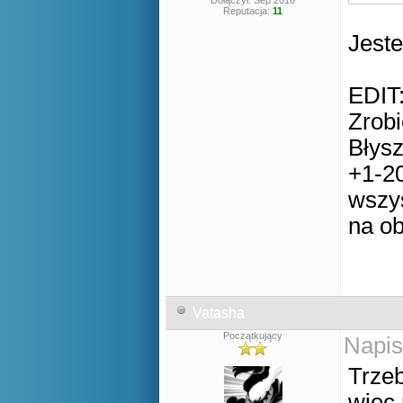
Dołączył: Sep 2016
Reputacja:
11
Jest
EDIT
Zrob
Błys
+1-20
wszys
na o
Vatasha
Początkujący
Napis
Trze
więc 