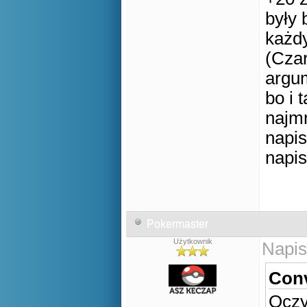
były 
każdy
(Cza
argum
bo i 
najmn
napis
napis
Pokermaster
Użytkownik
Napis
Conv
Oczy