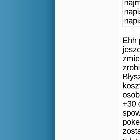
najm
napi
napi
Ehh 
jeszc
zmie
zrob
Błys
kosz
osob
+30 
spow
poke
zosta