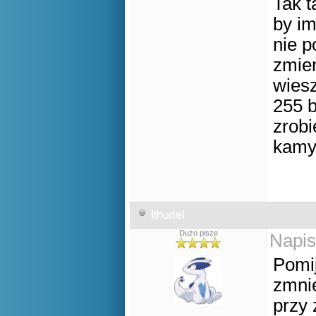
Tak t
by im
nie p
zmien
wiesz
255 b
zrobi
kamy
Ithuriel
Dużo pisze
Napis
Pomij
zmni
przy 