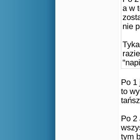
a w 
zost
nie p
Tyka
razi
"napi
Po 1 
to w
tańsz
Po 2 
wszys
tym b