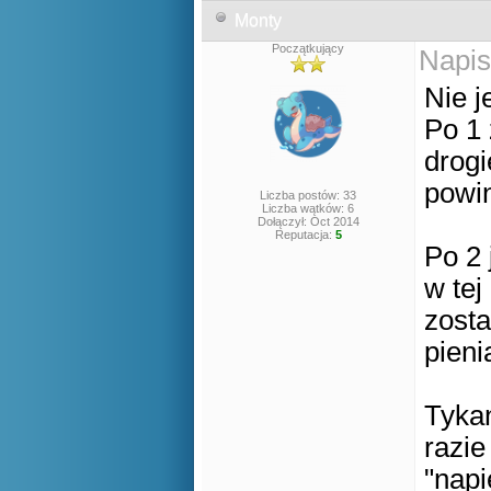
Monty
Początkujący
Napis
Nie je
Po 1 
drogi
powin
Liczba postów: 33
Liczba wątków: 6
Dołączył: Oct 2014
Reputacja:
5
Po 2 
w tej
zosta
pieni
Tykan
razie
"napi