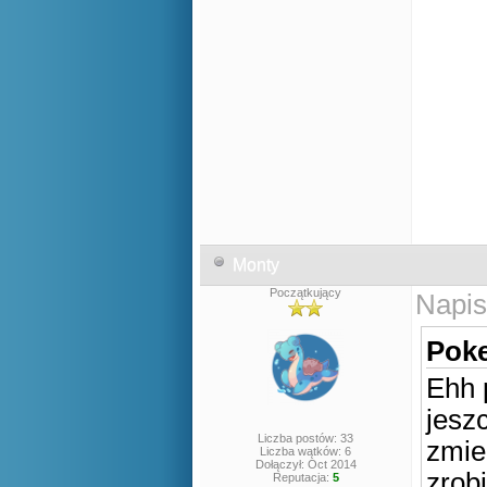
Monty
Początkujący
Napis
Poke
Ehh 
jeszc
Liczba postów: 33
zmie
Liczba wątków: 6
Dołączył: Oct 2014
zrob
Reputacja:
5