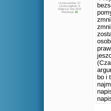
Liczba postów: 57
bezs
Liczba wątków: 9
Dołączył: Sep 2016
pomy
Reputacja:
11
zmni
zmni
zost
osob
praw
jesz
(Cza
argu
bo i 
najm
napis
napi