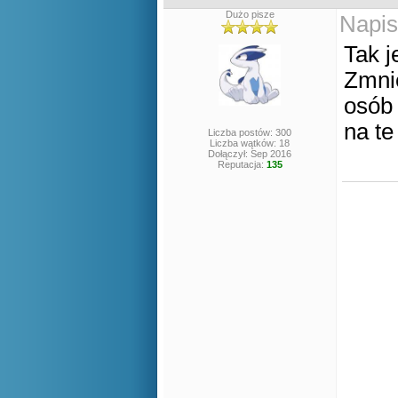
Dużo pisze
Napis
Tak j
Zmnie
osób 
na t
Liczba postów: 300
Liczba wątków: 18
Dołączył: Sep 2016
Reputacja:
135