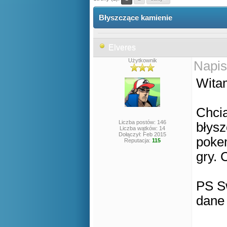
Błyszczące kamienie
Elveres
Użytkownik
Napis
Wita
Chcia
Liczba postów: 146
błysz
Liczba wątków: 14
Dołączył: Feb 2015
poke
Reputacja:
115
gry. 
PS S
dane