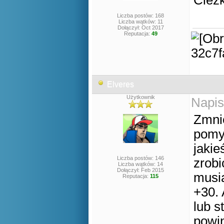
Ciezk
Liczba postów: 168
Liczba wątków: 11
Dołączył: Oct 2017
Reputacja:
49
Elveres
Użytkownik
Napis
Zmnie
pomys
jakie
Liczba postów: 146
zrobi
Liczba wątków: 14
Dołączył: Feb 2015
musi
Reputacja:
115
+30. 
lub s
powin