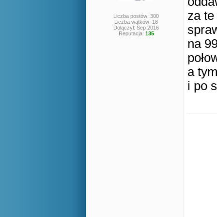
odda
za te
Liczba postów: 300
Liczba wątków: 18
spraw
Dołączył: Sep 2016
Reputacja:
135
na 99
poło
a ty
i po 