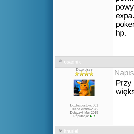
powyż
expa.
pokem
hp.
osadnik
Dużo pisze
Napis
Przy
więks
Liczba postów: 301
Liczba wątków: 36
Dołączył: Mar 2015
Reputacja:
457
Ithuriel