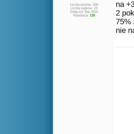
na +3
Liczba postów: 300
Liczba wątków: 18
2 pok
Dołączył: Sep 2016
Reputacja:
135
75% 
nie 