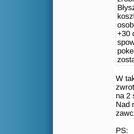
Błys
kosz
osob
+30 
spow
poke
zosta
W tak
zwrot
na 2 
Nad 
zawcz
PS: