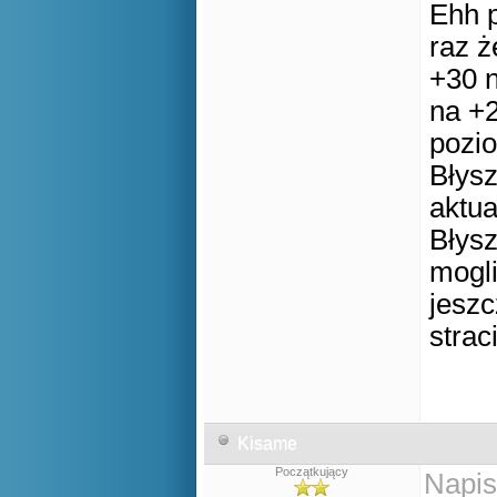
Ehh p
raz ż
+30 
na +
pozi
Błysz
aktua
Błys
mogl
jeszc
straci
Kisame
Początkujący
Napis