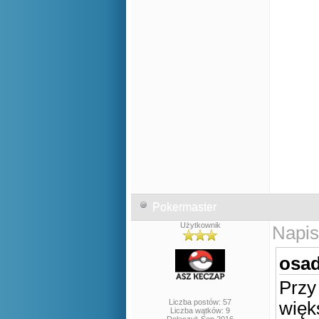
Pokermaster
Użytkownik
Napis
osad
Przy
Liczba postów: 57
więk
Liczba wątków: 9