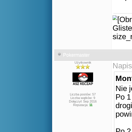
Pokermaster
Użytkownik
Napis
Mont
Nie j
Liczba postów: 57
Po 1
Liczba wątków: 9
Dołączył: Sep 2016
drog
Reputacja:
11
powi
Po 2