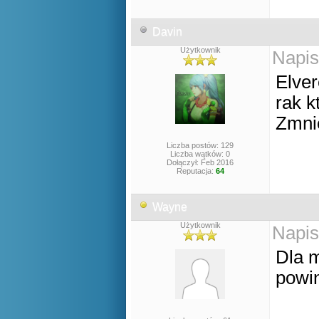
Davin
Użytkownik
Napis
Elver
rak k
Zmnie
Liczba postów: 129
Liczba wątków: 0
Dołączył: Feb 2016
Reputacja:
64
Wayne
Użytkownik
Napis
Dla m
powin