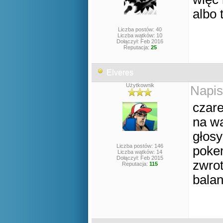
albo 
Liczba postów: 40
Liczba wątków: 10
Dołączył: Feb 2016
Reputacja:
25
Elveres
Użytkownik
Napis
czare
na wa
głosy
Liczba postów: 146
poke
Liczba wątków: 14
Dołączył: Feb 2015
zwro
Reputacja:
115
balan