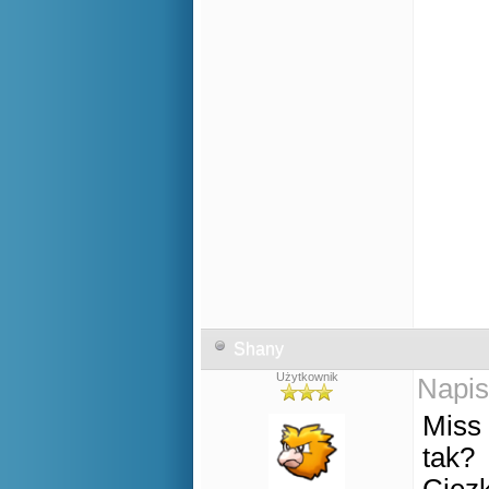
Shany
Użytkownik
Napis
Miss 
tak?