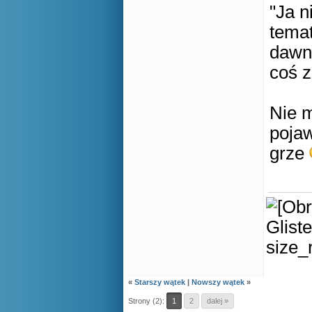
"Ja n
temat
dawno
coś z
Nie m
pojaw
grze
«
Starszy wątek
|
Nowszy wątek
»
Strony (2):
1
2
dalej »