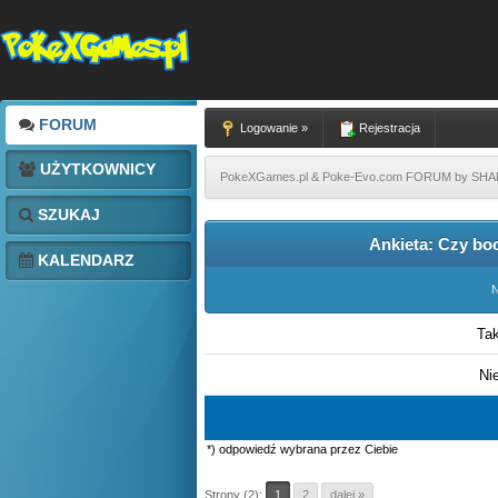
FORUM
Logowanie »
Rejestracja
UŻYTKOWNICY
PokeXGames.pl & Poke-Evo.com FORUM by SH
SZUKAJ
Ankieta: Czy boo
KALENDARZ
N
Ta
Ni
*) odpowiedź wybrana przez Ciebie
Strony (2):
1
2
dalej »