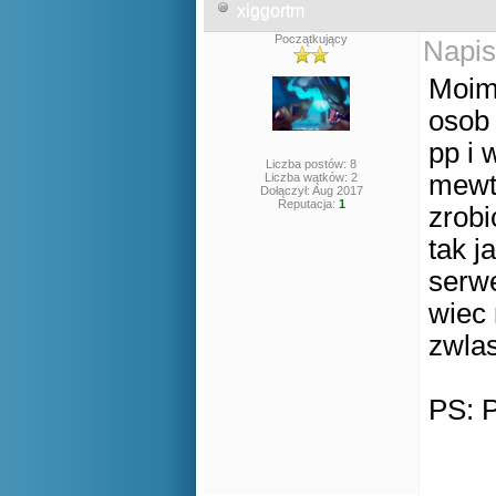
xiggortm
Początkujący
Napis
Moim
osob
pp i 
Liczba postów: 8
mewtw
Liczba wątków: 2
Dołączył: Aug 2017
Reputacja:
1
zrobi
tak j
serwe
wiec 
zwlas
PS: 