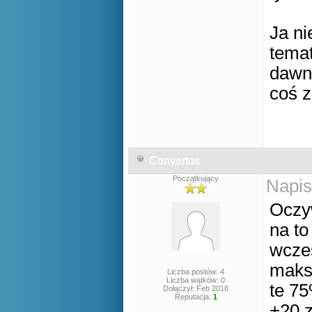
Ja ni
temat
dawno
coś z
Convertos
Początkujący
Napis
Oczyw
na to
wcześ
maks
Liczba postów: 4
Liczba wątków: 0
te 75
Dołączył: Feb 2018
Reputacja:
1
+20 