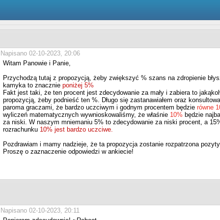
Napisano 02-10-2023, 20:06
Witam Panowie i Panie,
Przychodzą tutaj z propozycją, żeby zwiększyć % szans na zdropienie błys
kamyka to znacznie
poniżej 5%
Fakt jest taki, że ten procent jest zdecydowanie za mały i zabiera to jakąk
propozycją, żeby podnieść ten %. Długo się zastanawiałem oraz konsultowa
paroma graczami, że bardzo uczciwym i godnym procentem będzie
równe 
wyliczeń matematycznych wywnioskowaliśmy, że właśnie
10%
będzie najba
za niski. W naszym mniemaniu 5% to zdecydowanie za niski procent, a 15
rozrachunku
10% jest bardzo uczciwe.
Pozdrawiam i mamy nadzieje, że ta propozycja zostanie rozpatrzona pozyt
Proszę o zaznaczenie odpowiedzi w ankiecie!
Napisano 02-10-2023, 20:11