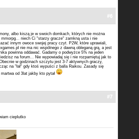
#6
kemony, albo kiszą je w swoich domkach, których nie można
 mmorpg... niech Ci "starzy gracze" zamkną usta i nie
pokazać innym owoce swojej pracy czyt. P2W, które uprawiali,
games.pl nie ma nic wspólnego z dawną obleganą grą, a jest
hanika powinna oddawać. Gadamy o podwyżce 5% na jeden
iedzisz na forum... Nie wypowiadaj się i nie rozpamiętuj jak to
a. Obecnie w godzinach szczytu jest 3-7 aktywnych graczy,
icząc na "łał" gdy ktoś wypuści z balla Raikou. Zasady się
 martwa od 3lat jakby kto pytał
#7
wiam cieplutko