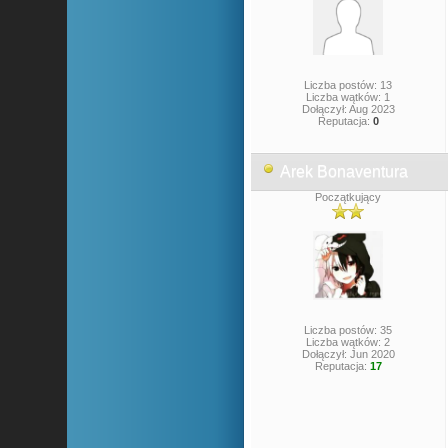
Liczba postów: 13
Liczba wątków: 1
Dołączył: Aug 2023
Reputacja:
0
Arek Bonaventura
Początkujący
Liczba postów: 35
Liczba wątków: 2
Dołączył: Jun 2020
Reputacja:
17