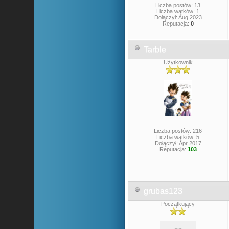
Liczba postów: 13
Liczba wątków: 1
Dołączył: Aug 2023
Reputacja:
0
Tarble
Użytkownik
Liczba postów: 216
Liczba wątków: 5
Dołączył: Apr 2017
Reputacja:
103
grubas123
Początkujący