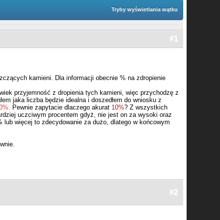
Tryby wyświetlania wątku
#1
zczących kamieni. Dla informacji obecnie % na zdropienie
olwiek przyjemność z dropienia tych kamieni, więc przychodzę z
łem jaka liczba będzie idealna i doszedłem do wniosku z
10%.
Pewnie zapytacie dlaczego akurat
10%
? Z wszystkich
rdziej uczciwym procentem gdyż, nie jest on za wysoki oraz
% lub więcej to zdecydowanie za dużo, dlatego w końcowym
ywnie.
#2