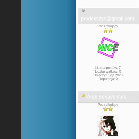
prodekszyn@gmail.com
Początkujący
Liczba postów: 7
Liczba wątków: 0
Dołączył: Sep 2023
Reputacja:
0
Arek Bonaventura
Początkujący