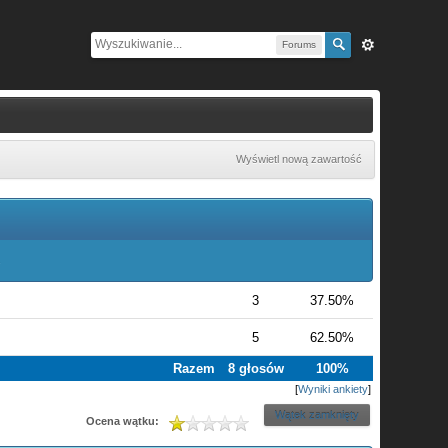
Forums
Wyświetl nową zawartość
.
3
37.50%
5
62.50%
Razem
8 głosów
100%
[
Wyniki ankiety
]
Wątek zamknięty
Ocena wątku: