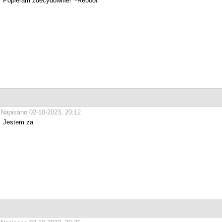
Popieram zdecydownie! ~Reboot
Napisano 02-10-2023, 20:12
Jestem za