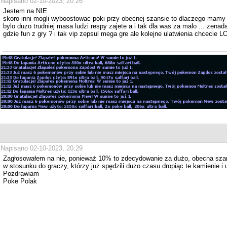
Napisano 02-10-2023, 20:26
Jestem na NIE
skoro inni mogli wyboostowac poki przy obecnej szansie to dlaczego mamy
bylo duzo trudniej masa ludzi respy zajete a i tak dla was za malo ... zenad
gdzie fun z gry ? i tak vip zepsul mega gre ale kolejne ulatwienia chcecie LO
Napisano 02-10-2023, 20:29
Zagłosowałem na nie, ponieważ 10% to zdecydowanie za dużo, obecna szans
w stosunku do graczy, którzy już spędzili dużo czasu dropiąc te kamienie i 
Pozdrawiam
Poke Polak