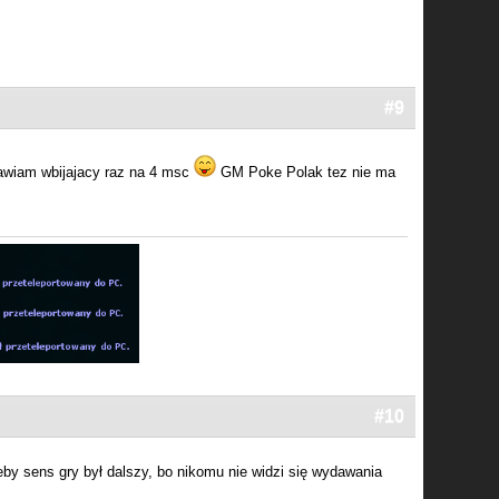
#9
wiam wbijajacy raz na 4 msc
GM Poke Polak tez nie ma
#10
 żeby sens gry był dalszy, bo nikomu nie widzi się wydawania