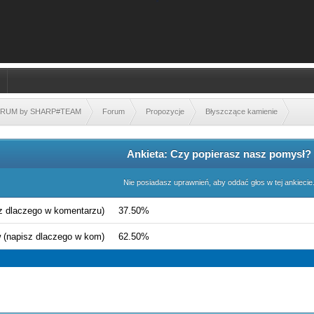
FORUM by SHARP#TEAM
Forum
Propozycje
Błyszczące kamienie
Ankieta: Czy popierasz nasz pomysł?
Nie posiadasz uprawnień, aby oddać głos w tej ankiecie
sz dlaczego w komentarzu)
37.50%
w (napisz dlaczego w kom)
62.50%