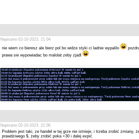
Napisano 02-10-2023, 21:04
nie wiem co bieresz ale bierz pol bo widze styki ci ladnie wypalilo
pozdra
prawa sie wypowiadac bo malolat zeby zjadl
Napisano 02-10-2023, 21:06
Problem jest taki, ze handel w tej grze nie istnieje, i trzeba zrobić zmiany,
prawdziwego $, żeby zrobić poka +30 i dalej expić.