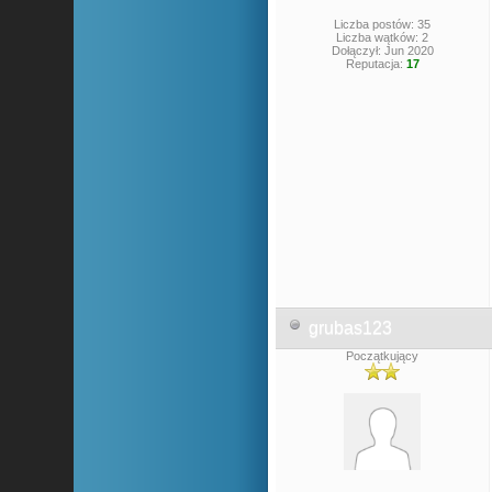
Liczba postów: 35
Liczba wątków: 2
Dołączył: Jun 2020
Reputacja:
17
grubas123
Początkujący