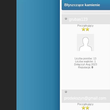
Błyszczące kamienie
grubas123
Początkujący
Liczba postów: 13
Liczba wątków: 1
Dołączył: Aug 2023
Reputacja:
0
prodekszyn@gmail.com
Początkujący