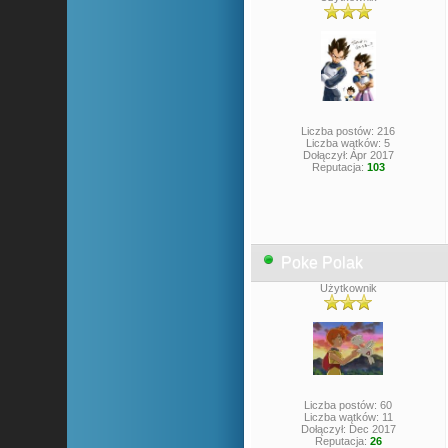
Liczba postów: 216
Liczba wątków: 5
Dołączył: Apr 2017
Reputacja:
103
Poke Polak
Użytkownik
Liczba postów: 60
Liczba wątków: 11
Dołączył: Dec 2017
Reputacja:
26