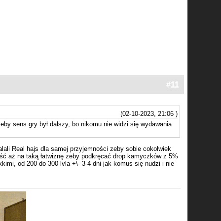
#11
(02-10-2023, 21:06 )
, żeby sens gry był dalszy, bo nikomu nie widzi się wydawania
lali Real hajs dla samej przyjemności zeby sobie cokolwiek
 iść aż na taką łatwiznę zeby podkręcać drop kamyczków z 5%
mi, od 200 do 300 lvla +\- 3-4 dni jak komus się nudzi i nie