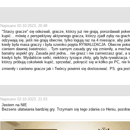
Napisano 02-10-2023, 20:48
"Starzy gracze" się odezwali, gracze, którzy już nie grają, porozdawali po
kupić... mówię z perspektywy aktywnego gracza, którzy zjadł zęby na grach
odzywają się, jeśli nie grają obecnie, tylko logują raz na 4 miesiące, aby 
kiedy była masa graczy i była szeroko pojęta RYWALIZACJA. Obecne pokex
cieniem dawnej świetności... Tym samym zasady gry się zmieniły, a mec
banalny aspekt gry. Zasada jest jedna... nie grasz i nie zamierzasz grać, a s
kiedyś było. Wydaliście setki, niektórzy tysiące złoty, gdy była rywalizacj
którzy próbują cokolwiek kupić, sprzedać, pokręcić się w kółko po PC, nie l
zmieniły i zarówno gracze jak i Twórcy powinni się dostosować. PS. gra jest
Napisano 02-10-2023, 21:03
Jestem na NIE
Bezsens ułatwiania bardziej gry. Trzymam się tego zdania co Heniu, pozdra