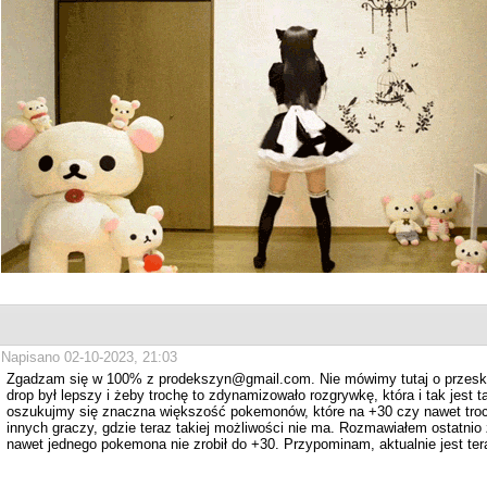
Napisano 02-10-2023, 21:03
Zgadzam się w 100% z prodekszyn@gmail.com. Nie mówimy tutaj o przesk
drop był lepszy i żeby trochę to zdynamizowało rozgrywkę, która i tak jest ta
oszukujmy się znaczna większość pokemonów, które na +30 czy nawet troch
innych graczy, gdzie teraz takiej możliwości nie ma. Rozmawiałem ostatnio z
nawet jednego pokemona nie zrobił do +30. Przypominam, aktualnie jest te