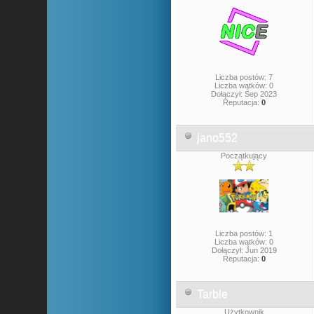
Liczba postów: 7
Liczba wątków: 0
Dołączył: Sep 2023
Reputacja:
0
jano552
Początkujący
Liczba postów: 1
Liczba wątków: 0
Dołączył: Jun 2019
Reputacja:
0
Tarble
Użytkownik