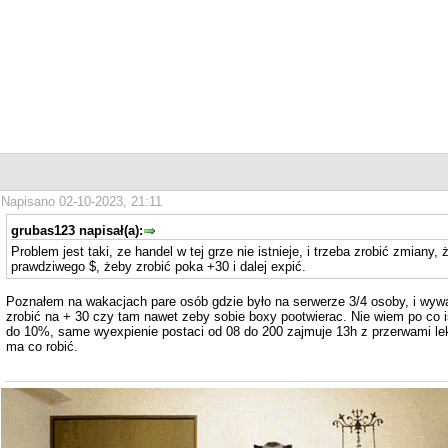
Napisano 02-10-2023, 21:11
grubas123 napisał(a):
Problem jest taki, ze handel w tej grze nie istnieje, i trzeba zrobić zmiany
prawdziwego $, żeby zrobić poka +30 i dalej expić.
Poznałem na wakacjach pare osób gdzie było na serwerze 3/4 osoby, i wywa
zrobić na + 30 czy tam nawet zeby sobie boxy pootwierac. Nie wiem po co
do 10%, same wyexpienie postaci od 08 do 200 zajmuje 13h z przerwami lekki
ma co robić.