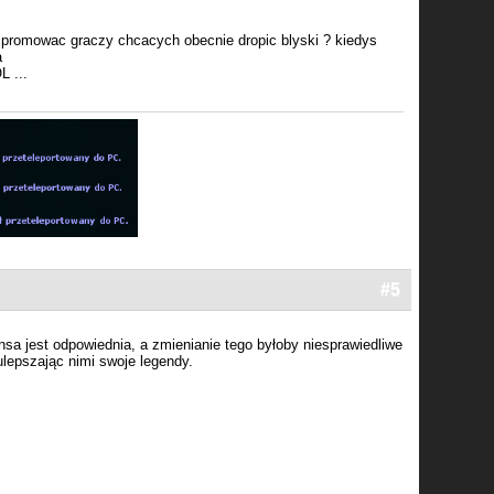
 promowac graczy chcacych obecnie dropic blyski ? kiedys
a
L ...
#5
a jest odpowiednia, a zmienianie tego byłoby niesprawiedliwe
ulepszając nimi swoje legendy.