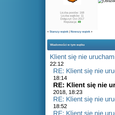
Liczba postów: 168
Liczba wątków: 11
Dołączył: Oct 2017
Reputacja:
49
«
Starszy wątek
|
Nowszy wątek
»
Wiadomości w tym wątku
Klient się nie urucham
22:12
RE: Klient się nie ur
18:14
RE: Klient się nie 
2018, 18:23
RE: Klient się nie ur
18:52
RE: Klient się nie ur