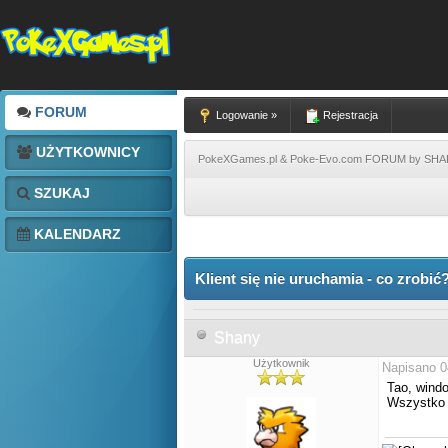
FORUM
Logowanie »
Rejestracja
UŻYTKOWNICY
PokeXGames.pl & Poke-Evo.com FORUM by SH
SZUKAJ
KALENDARZ
Klient się nie uruchamia - co zrobić
Shany
Użytkownik
Napisano 0
Tao, wind
Wszystko d