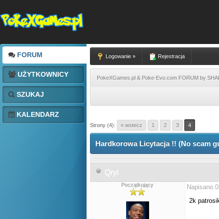
FORUM
Logowanie »
Rejestracja
UŻYTKOWNICY
PokeXGames.pl & Poke-Evo.com FORUM by SH
SZUKAJ
KALENDARZ
Strony (4):
« wstecz
1
2
3
4
Hardkorowa Licytacja !! (No scam g
Qryi
Początkujący
Napisano 0
2k patros