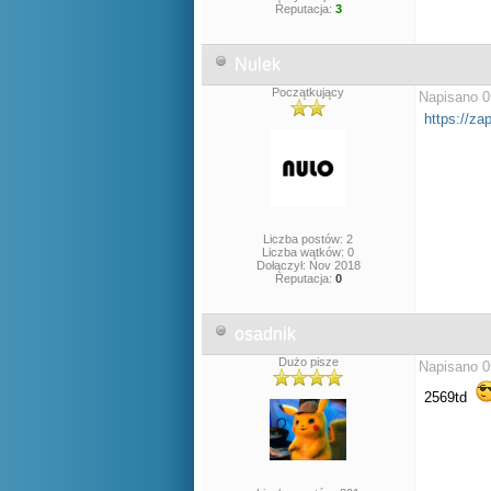
Reputacja:
3
Nulek
Początkujący
Napisano 0
https://za
Liczba postów: 2
Liczba wątków: 0
Dołączył: Nov 2018
Reputacja:
0
osadnik
Dużo pisze
Napisano 0
2569td