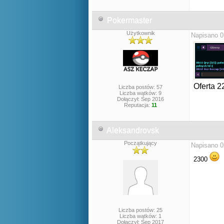
Pokermaster
Użytkownik
Napisano 0
Oferta 2
Liczba postów: 57
Liczba wątków: 9
Dołączył: Sep 2016
Reputacja:
11
Aleksandrovsk
Początkujący
Napisano 0
2300
Liczba postów: 25
Liczba wątków: 1
Dołączył: Sep 2017