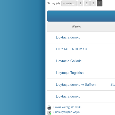
Strony (4):
« wstecz
1
2
3
4
Wątek:
Licytacja domku
LICYTACJA DOMKU
Licytacja Gallade
Licytacja Togekiss
Licytacja domku w Saffron
St
Licytacja domku
Pokaż wersję do druku
Subskrybuj ten wątek