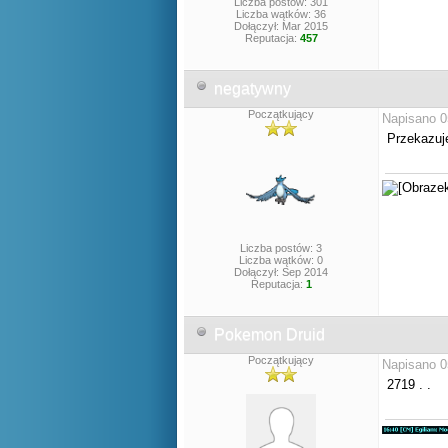
Liczba postów: 301
Liczba wątków: 36
Dołączył: Mar 2015
Reputacja:
457
negatywny
Początkujący
Napisano 0
Przekazuje
Liczba postów: 3
Liczba wątków: 0
Dołączył: Sep 2014
Reputacja:
1
Pokemon Druid
Początkujący
Napisano 0
2719 . .