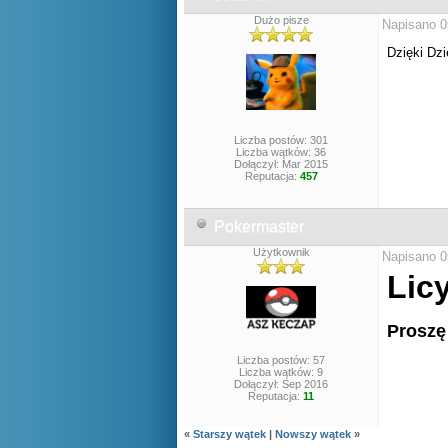
Dużo pisze
Napisano 0
Dzięki Dz
Liczba postów: 301
Liczba wątków: 36
Dołączył: Mar 2015
Reputacja:
457
Pokermaster
Użytkownik
Napisano 0
Lic
Proszę
Liczba postów: 57
Liczba wątków: 9
Dołączył: Sep 2016
Reputacja:
11
«
Starszy wątek
|
Nowszy wątek
»