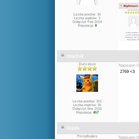
Liczba postów: 30
Liczba wątków: 3
Dołączył: Feb 2018
Reputacja:
8
osadnik
Dużo pisze
Napisano 0
2769 <3
Liczba postów: 301
Liczba wątków: 36
Dołączył: Mar 2015
Reputacja:
457
Nulek
Początkujący
Napisano 0