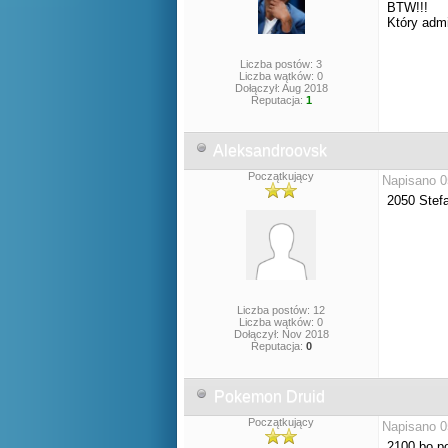
BTW!!!
Który adm
Liczba postów: 3
Liczba wątków: 0
Dołączył: Aug 2018
Reputacja:
1
Aleksandroovsk
Początkujący
Napisano 0
2050 Stefa
Liczba postów: 12
Liczba wątków: 0
Dołączył: Nov 2018
Reputacja:
0
Pokemon Druid
Początkujący
Napisano 0
2100 bo po