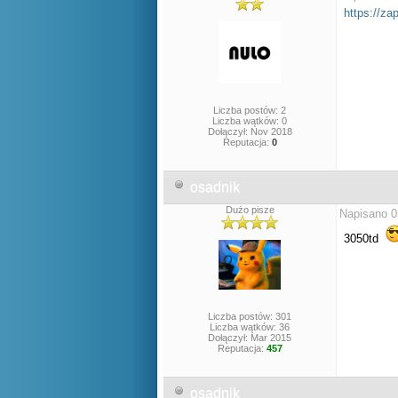
https://za
Liczba postów: 2
Liczba wątków: 0
Dołączył: Nov 2018
Reputacja:
0
osadnik
Dużo pisze
Napisano 0
3050td
Liczba postów: 301
Liczba wątków: 36
Dołączył: Mar 2015
Reputacja:
457
osadnik