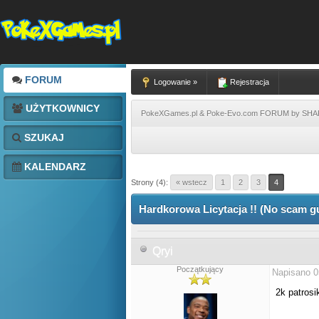
FORUM
Logowanie »
Rejestracja
UŻYTKOWNICY
PokeXGames.pl & Poke-Evo.com FORUM by SH
SZUKAJ
KALENDARZ
Strony (4):
« wstecz
1
2
3
4
Hardkorowa Licytacja !! (No scam g
Qryi
Początkujący
Napisano 0
2k patros