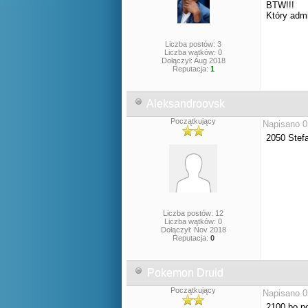
BTW!!!
Który adm
Liczba postów: 3
Liczba wątków: 0
Dołączył: Aug 2018
Reputacja:
1
Aleksandroovsk
Początkujący
Napisano 0
2050 Stefa
Liczba postów: 12
Liczba wątków: 0
Dołączył: Nov 2018
Reputacja:
0
Pokemon Druid
Początkujący
Napisano 0
2100 bo po