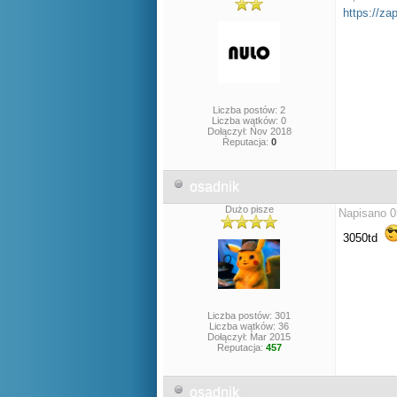
https://za
Liczba postów: 2
Liczba wątków: 0
Dołączył: Nov 2018
Reputacja:
0
osadnik
Dużo pisze
Napisano 0
3050td
Liczba postów: 301
Liczba wątków: 36
Dołączył: Mar 2015
Reputacja:
457
osadnik