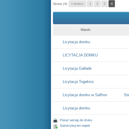
Strony (4):
« wstecz
1
2
3
4
Wątek:
Licytacja domku
LICYTACJA DOMKU
Licytacja Gallade
Licytacja Togekiss
Licytacja domku w Saffron
St
Licytacja domku
Pokaż wersję do druku
Subskrybuj ten wątek