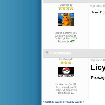
Dużo pisze
Napisano 0
Dzięki Dz
Liczba postów: 301
Liczba wątków: 36
Dołączył: Mar 2015
Reputacja:
457
Pokermaster
Użytkownik
Napisano 0
Lic
Proszę
Liczba postów: 57
Liczba wątków: 9
Dołączył: Sep 2016
Reputacja:
11
«
Starszy wątek
|
Nowszy wątek
»