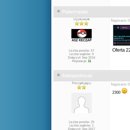
Pokermaster
Użytkownik
Napisano 0
Oferta 2
Liczba postów: 57
Liczba wątków: 9
Dołączył: Sep 2016
Reputacja:
11
Aleksandrovsk
Początkujący
Napisano 0
2300
Liczba postów: 25
Liczba wątków: 1
Dołączył: Sep 2017