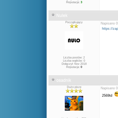
Reputacja:
3
Nulek
Początkujący
Napisano 0
https://za
Liczba postów: 2
Liczba wątków: 0
Dołączył: Nov 2018
Reputacja:
0
osadnik
Dużo pisze
Napisano 0
2569td