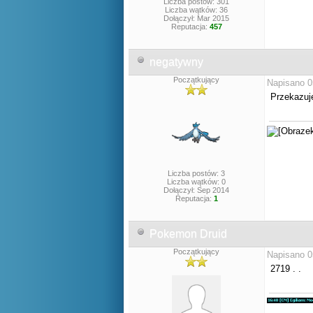
Liczba postów: 301
Liczba wątków: 36
Dołączył: Mar 2015
Reputacja:
457
negatywny
Początkujący
Napisano 0
Przekazuje
Liczba postów: 3
Liczba wątków: 0
Dołączył: Sep 2014
Reputacja:
1
Pokemon Druid
Początkujący
Napisano 0
2719 . .