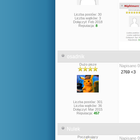
Liczba postów: 30
Liczba wątków: 3
Dołączył: Feb 2018
Reputacja:
8
osadnik
Dużo pisze
Napisano 0
2769 <3
Liczba postów: 301
Liczba wątków: 36
Dołączył: Mar 2015
Reputacja:
457
Nulek
Początkujący
Napisano 0