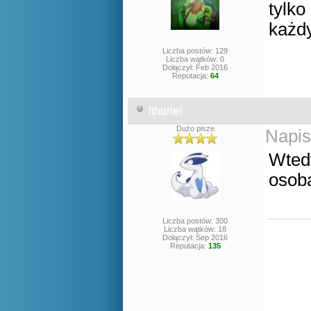
tylko
każdy
Liczba postów: 129
Liczba wątków: 0
Dołączył: Feb 2016
Reputacja:
64
Ithuriel
Dużo pisze
Napis
Wtedy
osoba
Liczba postów: 300
Liczba wątków: 18
Dołączył: Sep 2016
Reputacja:
135