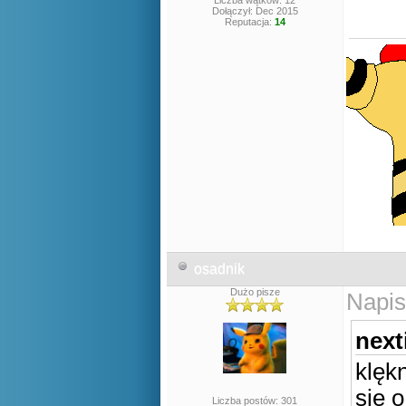
Liczba wątków: 12
Dołączył: Dec 2015
Reputacja:
14
osadnik
Dużo pisze
Napis
next
klęk
się 
Liczba postów: 301