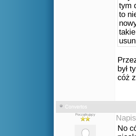
tym 
to ni
nowy
takie
usun
Przez
był t
cóż 
Convertos
Początkujący
Napis
No có