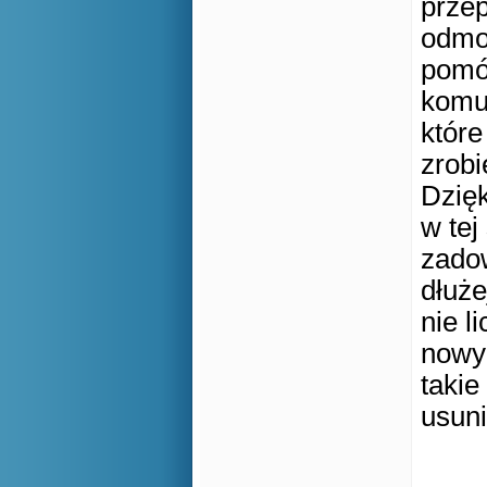
przep
odmo
pomóc
komu
które
zrobi
Dzięk
w tej
zadow
dłuże
nie l
nowy 
takie
usun