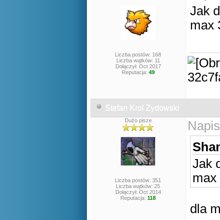
Jak d
max 3
Liczba postów: 168
Liczba wątków: 11
Dołączył: Oct 2017
Reputacja:
49
Stefan Krol Zydowski
Dużo pisze
Napis
Shan
Jak 
max 
Liczba postów: 351
Liczba wątków: 25
Dołączył: Oct 2014
Reputacja:
118
dla m