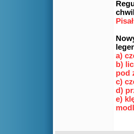
Regu
chwi
Pisa
Nowy
lege
a) cz
b) li
pod 
c) c
d) p
e) k
modl