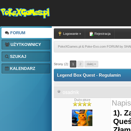
FORUM
Logowanie »
Rejestracja
UŻYTKOWNICY
PokeXGames.pl & Poke-Evo.com FORUM by SH
SZUKAJ
Strony (2):
1
2
dalej »
KALENDARZ
Legend Box Quest - Regulamin
osadnik
Dużo pisze
Napis
1). 
Queś
Złam