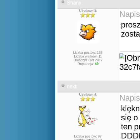
Shany
Użytkownik
Napis
prosz
zosta
Liczba postów: 168
Liczba wątków: 11
Dołączył: Oct 2017
Reputacja:
49
nexti
Użytkownik
Napis
klękn
się o
ten 
DDD
Liczba postów: 97