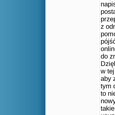
napi
post
prze
z od
pomó
pójś
onli
do zr
Dzię
w te
aby 
tym 
to ni
nowy
takie