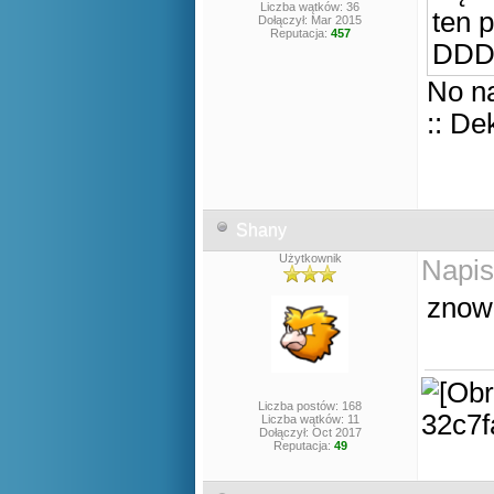
Liczba wątków: 36
ten 
Dołączył: Mar 2015
Reputacja:
457
DD
No na
:: De
Shany
Użytkownik
Napis
znow 
Liczba postów: 168
Liczba wątków: 11
Dołączył: Oct 2017
Reputacja:
49