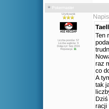
Pokermaster
Użytkownik
Napis
Tael
Ten 
Liczba postów: 57
poda
Liczba wątków: 9
Dołączył: Sep 2016
trud
Reputacja:
11
Nowa
raz 
co d
A tym
tak 
licz
Dziś
racji