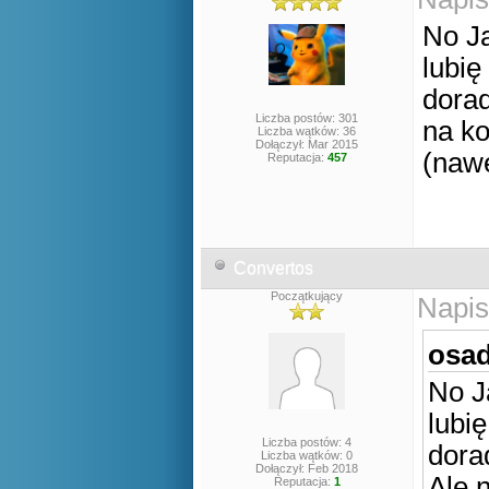
No Ja
lubię
dorad
Liczba postów: 301
na ko
Liczba wątków: 36
Dołączył: Mar 2015
(nawe
Reputacja:
457
Convertos
Początkujący
Napis
osad
No J
lubi
Liczba postów: 4
dora
Liczba wątków: 0
Dołączył: Feb 2018
Ale 
Reputacja:
1