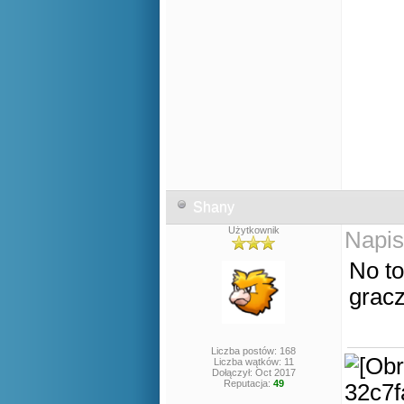
Shany
Użytkownik
Napis
No to
gracz
Liczba postów: 168
Liczba wątków: 11
Dołączył: Oct 2017
Reputacja:
49