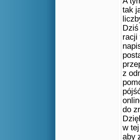
A tym
tak 
licz
Dziś
racji
napi
post
prze
z od
pomó
pójś
onli
do zr
Dzię
w te
aby 