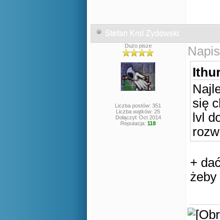
Stefan Krol Zydowski
Dużo pisze
Napis
Ithur
Najl
się c
Liczba postów: 351
Liczba wątków: 25
lvl 
Dołączył: Oct 2014
Reputacja:
118
rozw
+ dać
żeby 