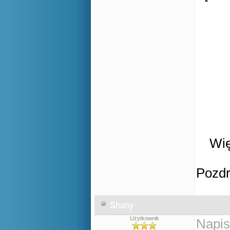
Wię
Pozd
Shany
Użytkownik
Napis