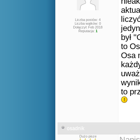
nieak
aktua
liczy
Liczba postów: 4
Liczba wątków: 0
jedyn
Dołączył: Feb 2018
Reputacja:
1
był '
to Os
Osa m
każdy
uważ
wynik
to pr
osadnik
Dużo pisze
Napis