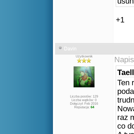
usun
+1
Davin
Użytkownik
Napis
Tael
Ten 
poda
Liczba postów: 129
trud
Liczba wątków: 0
Dołączył: Feb 2016
Nowa
Reputacja:
64
raz 
co d