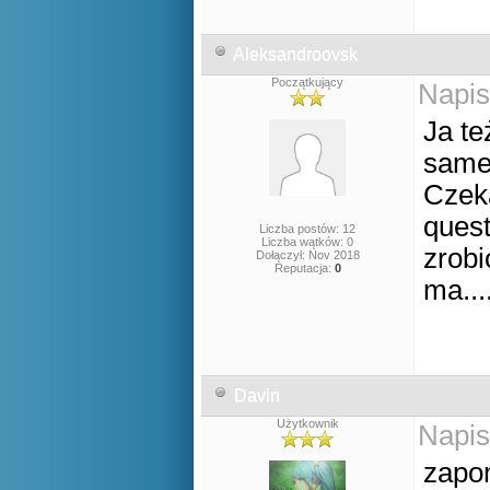
Aleksandroovsk
Początkujący
Napis
Ja te
same
Czeka
quest
Liczba postów: 12
Liczba wątków: 0
zrobi
Dołączył: Nov 2018
Reputacja:
0
ma...
Davin
Użytkownik
Napis
zapo