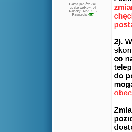
Liczba postów: 301
zmian
Liczba wątków: 36
Dołączył: Mar 2015
chęc
Reputacja:
457
posta
2). 
skom
co n
tele
do p
mogą
obec
Zmia
pozi
dost