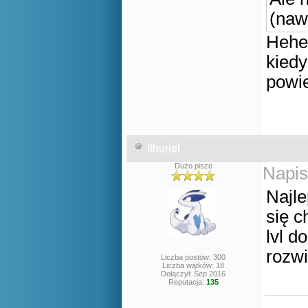
(naw
Hehe,
kied
pow
Ithuriel
Dużo pisze
Napis
Najle
się c
lvl d
rozwi
Liczba postów: 300
Liczba wątków: 18
Dołączył: Sep 2016
Reputacja:
135