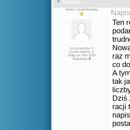
Taellonis
Świeżo zarejestrowany
Napis
Ten r
podar
trudn
Nowa 
Liczba postów: 0
Liczba wątków: 0
raz m
Dołączył: Nov 2018
Reputacja:
0
co do
A tym
tak j
liczb
Dziś 
racji
napi
posta