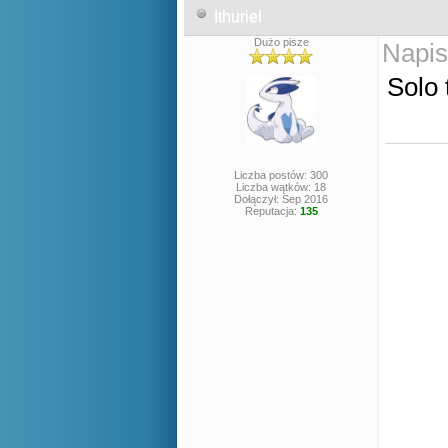
Ithuriel
Dużo pisze
Napis
Solo 
Liczba postów: 300
Liczba wątków: 18
Dołączył: Sep 2016
Reputacja:
135