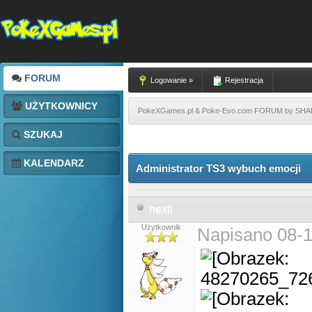
FORUM
Logowanie »
Rejestracja
UŻYTKOWNICY
PokeXGames.pl & Poke-Evo.com FORUM by SH
SZUKAJ
KALENDARZ
Administrator TS3 wybuch emocji
nexti
Użytkownik
Napisano 08-1