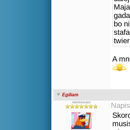
Maja
gada
bo ni
staf
twie
A mni
Egiliam
Administrator
Napis
Skoro
musis