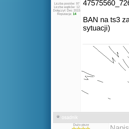
Liczba postów: 97
Liczba wątków: 12
Dołączył: Dec 2015
Reputacja:
14
BAN na ts3 za
sytuacji)
osadnik
Dużo pisze
Napis