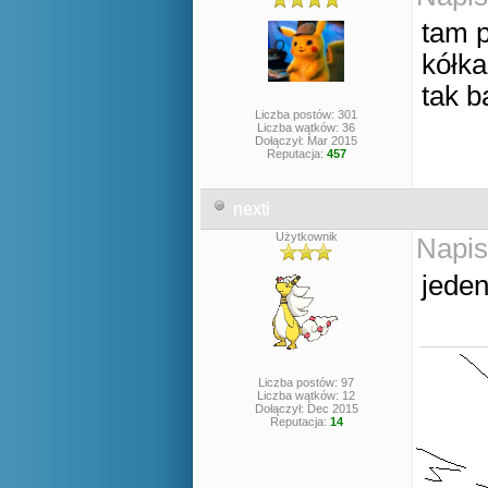
tam p
kółka
tak b
Liczba postów: 301
Liczba wątków: 36
Dołączył: Mar 2015
Reputacja:
457
nexti
Użytkownik
Napis
jede
Liczba postów: 97
Liczba wątków: 12
Dołączył: Dec 2015
Reputacja:
14