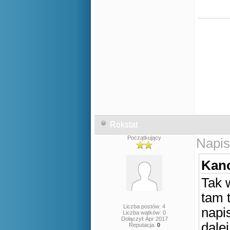
Rokstat
Początkujący
Napis
Kano
Tak w
tam 
Liczba postów: 4
napi
Liczba wątków: 0
Dołączył: Apr 2017
dale
Reputacja:
0