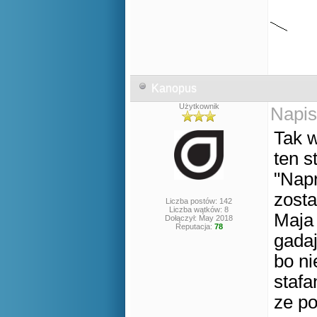
Kanopus
Użytkownik
Napis
Tak w
ten s
"Napr
zost
Liczba postów: 142
Liczba wątków: 8
Maja 
Dołączył: May 2018
Reputacja:
78
gadaj
bo ni
stafa
ze po