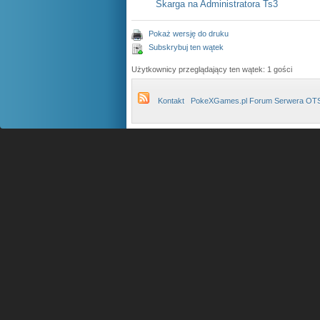
Skarga na Administratora Ts3
Pokaż wersję do druku
Subskrybuj ten wątek
Użytkownicy przeglądający ten wątek: 1 gości
Kontakt
PokeXGames.pl Forum Serwera OT