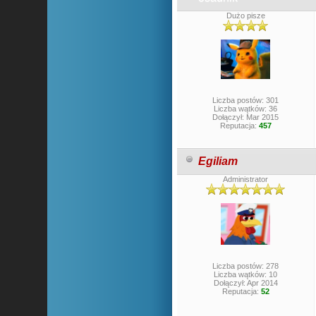
Dużo pisze
Liczba postów: 301
Liczba wątków: 36
Dołączył: Mar 2015
Reputacja:
457
Egiliam
Administrator
Liczba postów: 278
Liczba wątków: 10
Dołączył: Apr 2014
Reputacja:
52