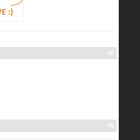
#2
#3