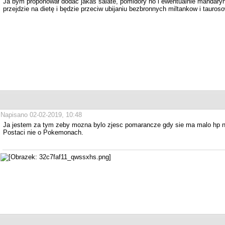
Ja bym proponował dodać jakas salate, pomidory no i ewentualnie mandar
przejdzie na dietę i będzie przeciw ubijaniu bezbronnych miltankow i tauros
Napisano 02-02-2019, 10:48
Ja jestem za tym zeby mozna bylo zjesc pomarancze gdy sie ma malo hp n
Postaci nie o Pokemonach.