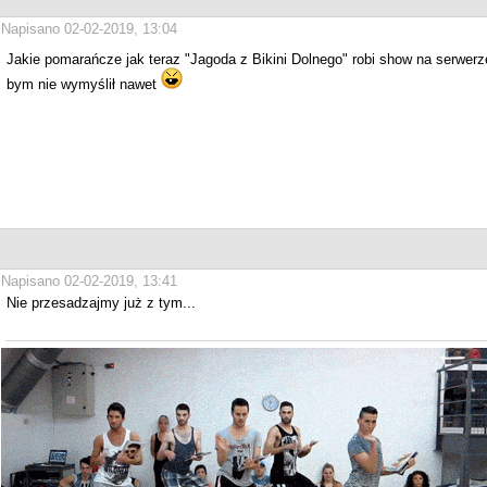
Napisano 02-02-2019, 13:04
Jakie pomarańcze jak teraz "Jagoda z Bikini Dolnego" robi show na serwer
bym nie wymyślił nawet
Napisano 02-02-2019, 13:41
Nie przesadzajmy już z tym...