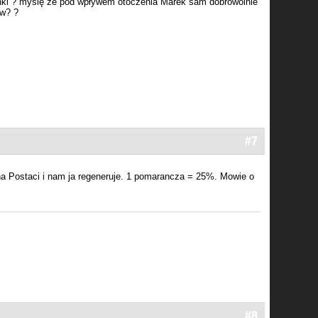
ynki ? myślę że pod wpływem otoczenia Marek sam dobrowolnie
ow? ?
#7
a Postaci i nam ja regeneruje. 1 pomarancza = 25%. Mowie o
#8