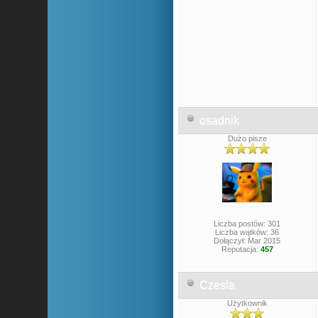
osadnik
Dużo pisze
Liczba postów: 301
Liczba wątków: 36
Dołączył: Mar 2015
Reputacja:
457
Czesia
Użytkownik