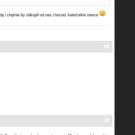
ladą i chętnie by odkupił od nas chociaż świeżutkie owoce
#5
#6