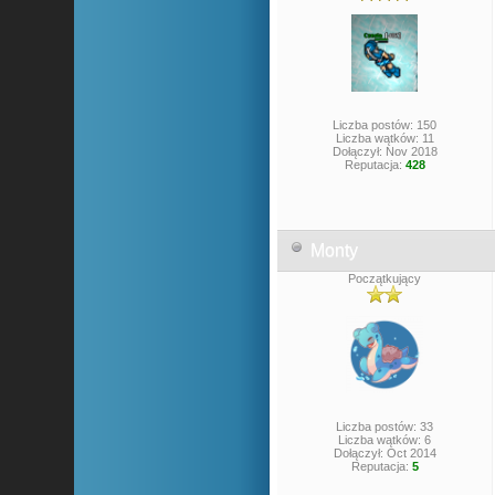
Liczba postów: 150
Liczba wątków: 11
Dołączył: Nov 2018
Reputacja:
428
Monty
Początkujący
Liczba postów: 33
Liczba wątków: 6
Dołączył: Oct 2014
Reputacja:
5