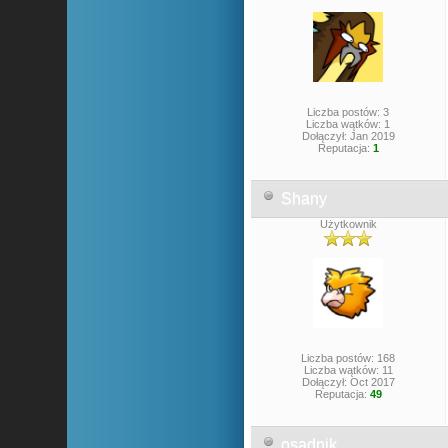
Liczba postów: 3
Liczba wątków: 1
Dołączył: Jan 2019
Reputacja:
1
Shany
Użytkownik
Liczba postów: 168
Liczba wątków: 11
Dołączył: Oct 2017
Reputacja:
49
osadnik