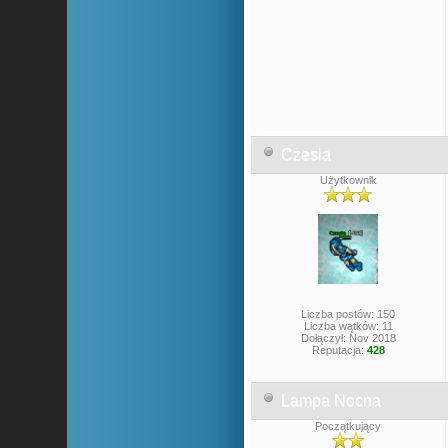
Czesia
Użytkownik
Liczba postów: 150
Liczba wątków: 11
Dołączył: Nov 2018
Reputacja:
428
Lampa Nocna
Początkujący