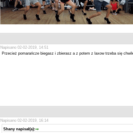
Napisano 02-02-2019, 14:51
Przecież pomarańcze biegasz i zbierasz a z potem z laxow trzeba się chwilę
Napisano 02-02-2019, 16:14
Shany napisał(a):