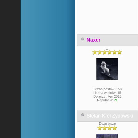
Naxer
-._.-
Liczba postów: 158
Liczba wątków: 15
Dołączył: Apr 2015
Reputacja:
71
Stefan Krol Zydowski
Dużo pisze