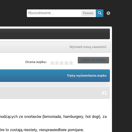
Forums
Wyświetl nową zawartość
Wątek zamknięty
Ocena wątku:
Tryby wyświetlania wątku
#1
odzących ze snorlaxów (lemoniada, hamburgery, hot dogi), za
 to zostają niestety, niesprawiedliwie pomijane.