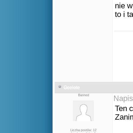
nie w
to i 
Ocelote
Banned
Napis
Ten c
Zanim
Liczba postów: 12