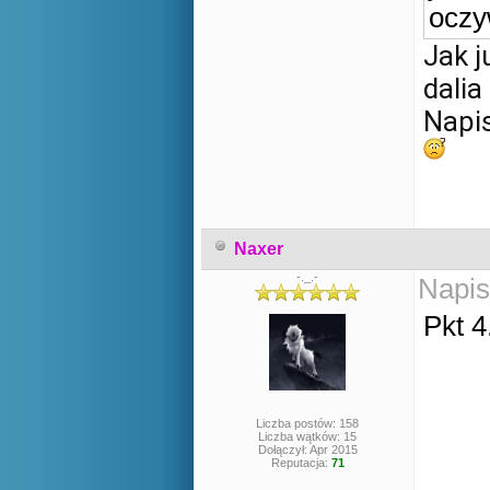
oczy
Jak j
dalia
Napis
Naxer
-._.-
Napis
Pkt 4
Liczba postów: 158
Liczba wątków: 15
Dołączył: Apr 2015
Reputacja:
71