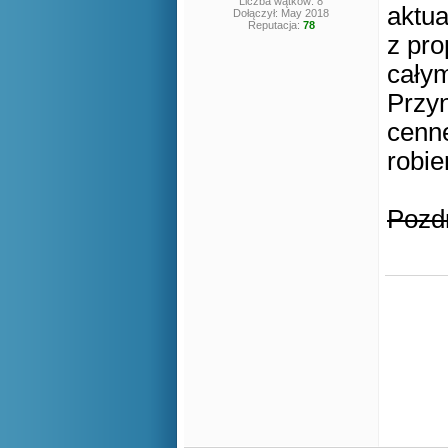
Liczba wątków: 8
aktua
Dołączył: May 2018
Reputacja:
78
z pro
całym
Przy
cenne
robie
Pozd