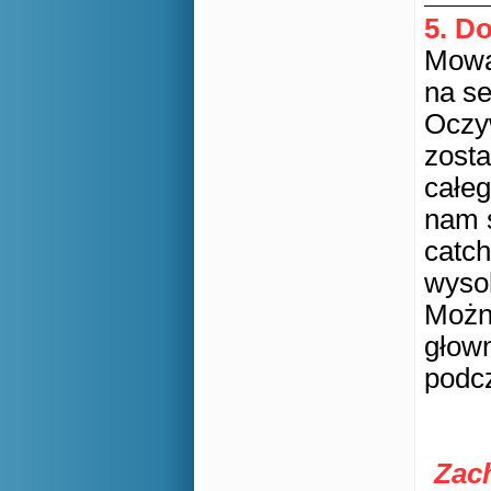
5. D
Mowa 
na se
Oczy
zosta
całeg
nam s
catch
wysok
Można
głown
podc
Zac