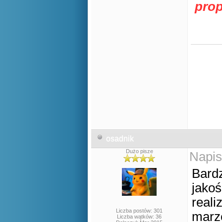
prop
osadnik
Dużo pisze
Napis
Bard
jakoś
reali
Liczba postów: 301
marze
Liczba wątków: 36