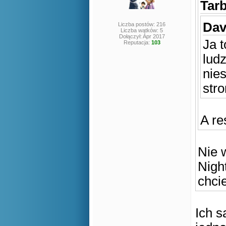
Tarb
Dav
Liczba postów: 216
Liczba wątków: 5
Dołączył: Apr 2017
Ja 
Reputacja:
103
ludz
nies
str
A re
Nie 
Nigh
chcie
Ich s