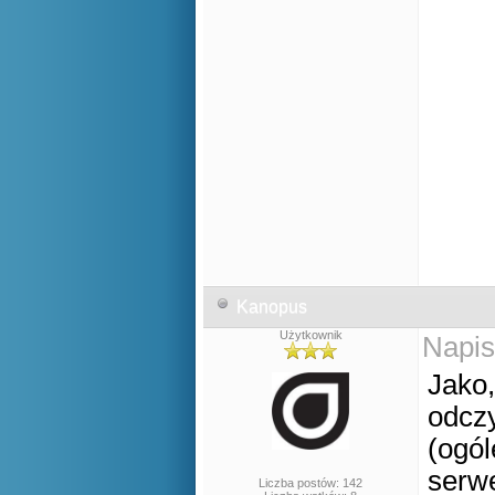
Kanopus
Użytkownik
Napis
Jako,
odcz
(ogól
serwe
Liczba postów: 142