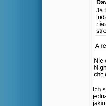
Dav
Ja 
lud
nie
str
A r
Nie 
Nigh
chci
Ich 
jedn
jaki