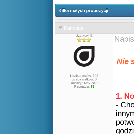
Kilka małych propozycji
Kanopus
Użytkownik
Napis
Nie 
Liczba postów: 142
Liczba wątków: 8
Dołączył: May 2018
Reputacja:
78
1. N
- Cho
innym
potwo
godzi