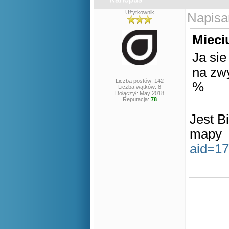
Użytkownik
Napisa
Mieci
Ja si
na zwy
Liczba postów: 142
%
Liczba wątków: 8
Dołączył: May 2018
Reputacja:
78
Jest B
mapy
aid=1