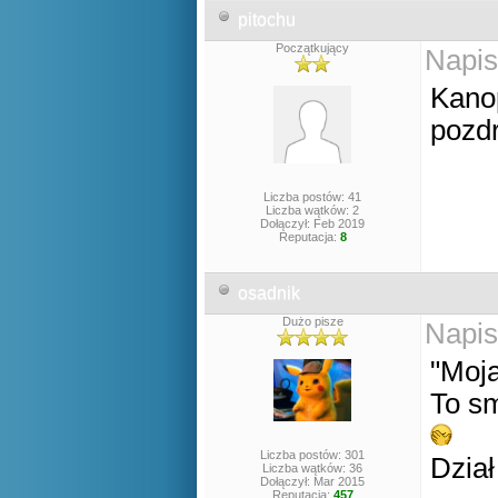
pitochu
Początkujący
Napis
Kano
pozd
Liczba postów: 41
Liczba wątków: 2
Dołączył: Feb 2019
Reputacja:
8
osadnik
Dużo pisze
Napis
"Moj
To sm
Liczba postów: 301
Dzia
Liczba wątków: 36
Dołączył: Mar 2015
Reputacja:
457