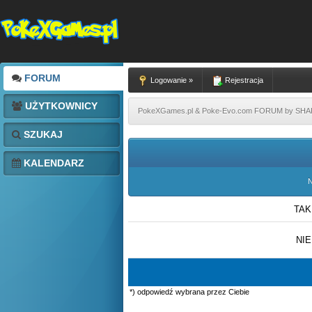
FORUM
Logowanie »
Rejestracja
UŻYTKOWNICY
PokeXGames.pl & Poke-Evo.com FORUM by SH
SZUKAJ
KALENDARZ
N
TAK
NIE
*) odpowiedź wybrana przez Ciebie