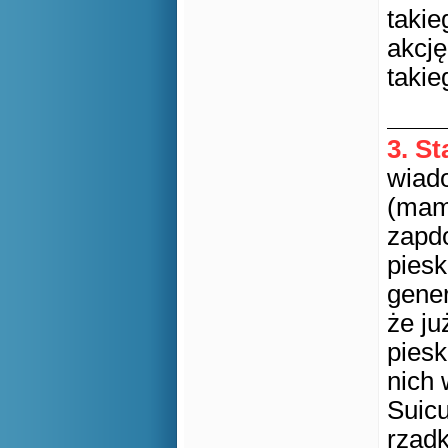
takie
akcj
takie
3. S
wiad
(mam 
zapdo
piesk
gener
że ju
piesk
nich 
Suicu
rzadk