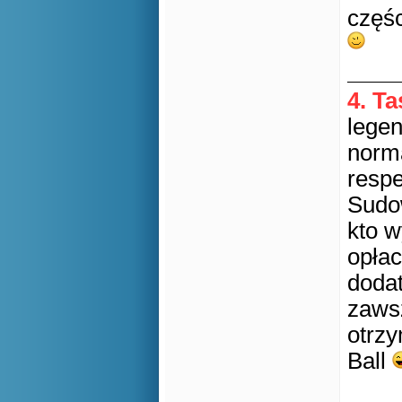
częśc
4. T
legen
norm
respe
Sudow
kto w
opłac
dodat
zaws
otrz
Ball