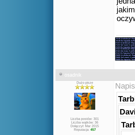
jedna
jakim
oczyw
osadnik
Dużo pisze
Napis
Tarb
Davi
Liczba postów: 301
Liczba wątków: 36
Tar
Dołączył: Mar 2015
Reputacja:
457