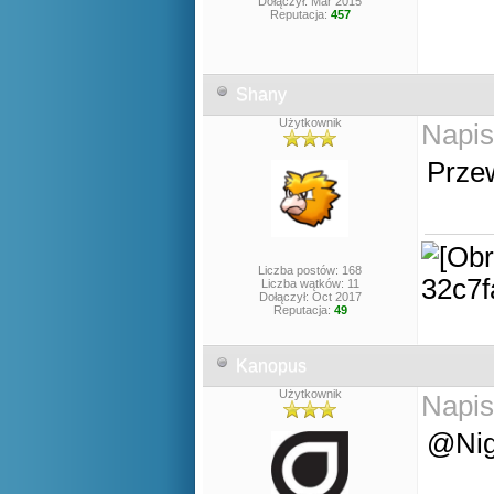
Dołączył: Mar 2015
Reputacja:
457
Shany
Użytkownik
Napis
Przew
Liczba postów: 168
Liczba wątków: 11
Dołączył: Oct 2017
Reputacja:
49
Kanopus
Użytkownik
Napis
@Nig