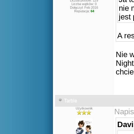
Liczba postów: 129
Liczba wątków: 0
nie 
Dołączył: Feb 2016
Reputacja:
64
jest
A re
Nie w
Night
chcie
Tarble
Użytkownik
Napis
Davi