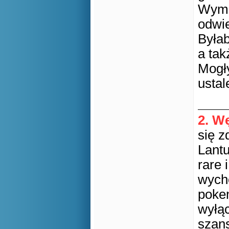
Wyma
odwie
Była
a tak
Mogły
ustal
2. W
się z
Lantu
rare 
wych
pokem
wyłą
szans