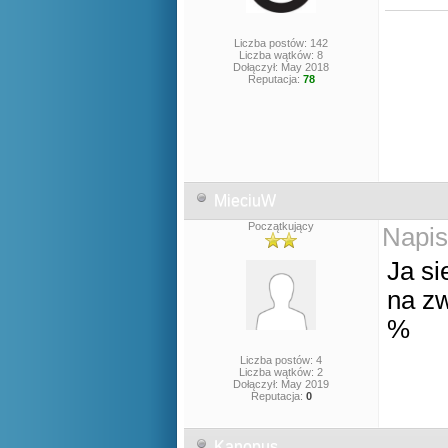
Liczba postów: 142
Liczba wątków: 8
Dołączył: May 2018
Reputacja:
78
MieciuW
Początkujący
Napis
Ja si
na zw
%
Liczba postów: 4
Liczba wątków: 2
Dołączył: May 2019
Reputacja:
0
Kanopus