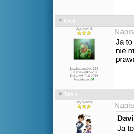
Davin
Użytkownik
Napis
Ja to
nie m
prawd
Liczba postów: 129
Liczba wątków: 0
Dołączył: Feb 2016
Reputacja:
64
Tarble
Użytkownik
Napis
Davi
Ja t