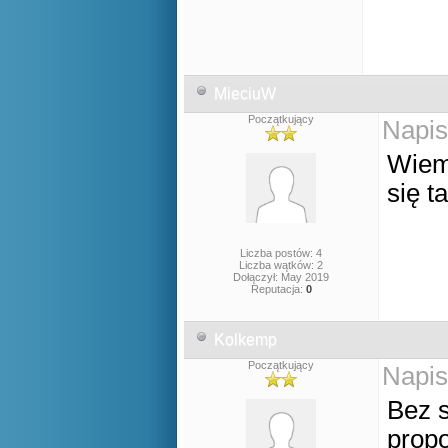
MieciuW
Początkujący
Napis
Wiem,
się t
Liczba postów: 4
Liczba wątków: 2
Dołączył: May 2019
Reputacja:
0
Kolkemp
Początkujący
Napis
Bez s
propo