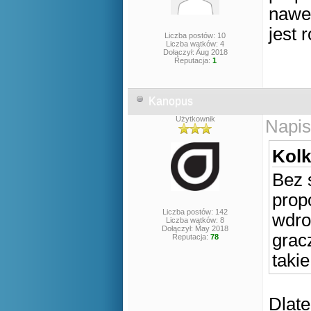
nawet
jest 
Liczba postów: 10
Liczba wątków: 4
Dołączył: Aug 2018
Reputacja:
1
Kanopus
Użytkownik
Napis
Kolk
Bez 
propo
Liczba postów: 142
wdro
Liczba wątków: 8
Dołączył: May 2018
gracz
Reputacja:
78
taki
Dlate