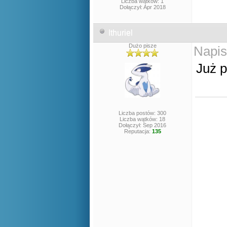
Liczba wątków: 1
Dołączył: Apr 2018
Ithuriel
Dużo pisze
Napis
Już p
Liczba postów: 300
Liczba wątków: 18
Dołączył: Sep 2016
Reputacja:
135