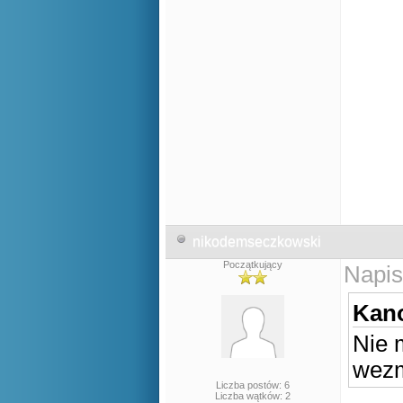
nikodemseczkowski
Początkujący
Napis
Kano
Nie 
wezm
Liczba postów: 6
Liczba wątków: 2