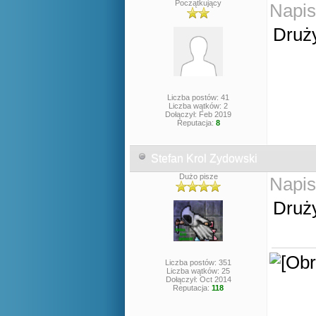
Początkujący
Napis
Druży
Liczba postów: 41
Liczba wątków: 2
Dołączył: Feb 2019
Reputacja:
8
Stefan Krol Zydowski
Dużo pisze
Napis
Druży
Liczba postów: 351
Liczba wątków: 25
Dołączył: Oct 2014
Reputacja:
118