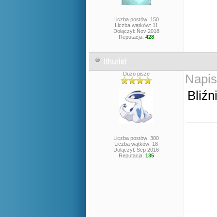
Liczba postów: 150
Liczba wątków: 11
Dołączył: Nov 2018
Reputacja:
428
Ithuriel
Dużo pisze
Napis
Bliźn
Liczba postów: 300
Liczba wątków: 18
Dołączył: Sep 2016
Reputacja:
135