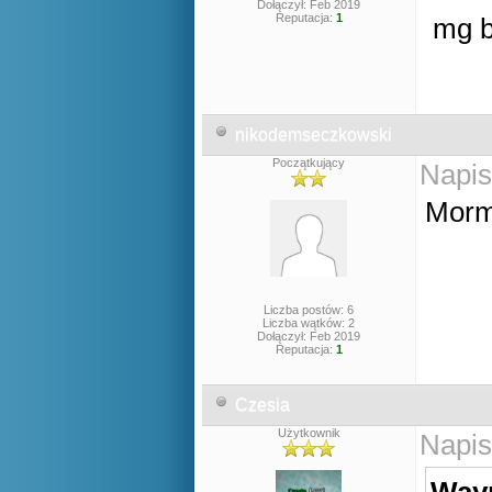
Dołączył: Feb 2019
Reputacja:
1
mg b
nikodemseczkowski
Początkujący
Napis
Morm
Liczba postów: 6
Liczba wątków: 2
Dołączył: Feb 2019
Reputacja:
1
Czesia
Użytkownik
Napis