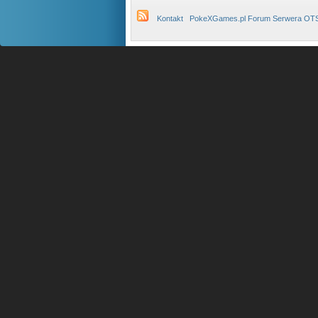
Kontakt
PokeXGames.pl Forum Serwera OT