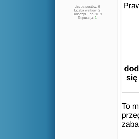
Praw
Liczba postów: 6
Liczba wątków: 2
Dołączył: Feb 2019
Reputacja:
1
dod
się
To m
prze
zaba