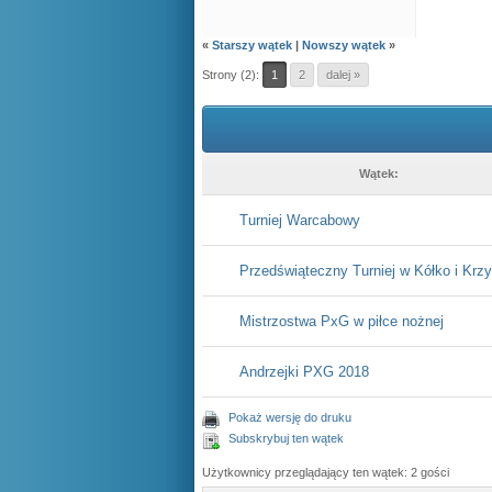
«
Starszy wątek
|
Nowszy wątek
»
Strony (2):
1
2
dalej »
Wątek:
Turniej Warcabowy
Przedświąteczny Turniej w Kółko i Krz
Mistrzostwa PxG w piłce nożnej
Andrzejki PXG 2018
Pokaż wersję do druku
Subskrybuj ten wątek
Użytkownicy przeglądający ten wątek: 2 gości