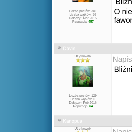
Bliź
O ni
Liczba postów: 301
Liczba wątków: 36
fawor
Dołączył: Mar 2015
Reputacja:
457
Davin
Użytkownik
Napis
Bliźn
Liczba postów: 129
Liczba wątków: 0
Dołączył: Feb 2016
Reputacja:
64
Kanopus
Użytkownik
Napis