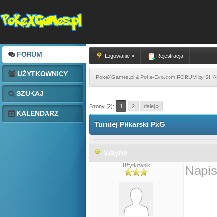
FORUM
Logowanie »
Rejestracja
UŻYTKOWNICY
PokeXGames.pl & Poke-Evo.com FORUM by SH
SZUKAJ
Strony (2):
1
2
dalej »
KALENDARZ
Turniej Piłkarski PxG
Wayne
Użytkownik
Napis