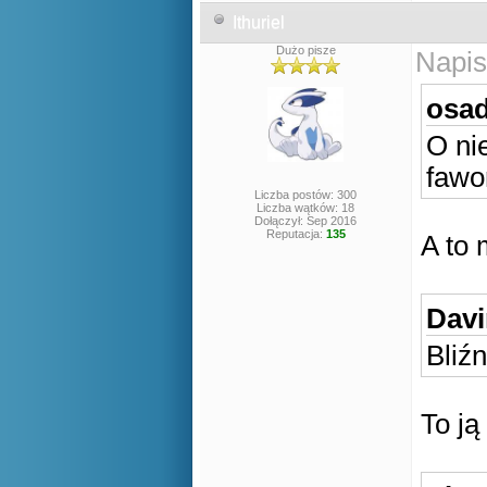
Ithuriel
Dużo pisze
Napis
osad
O ni
fawo
Liczba postów: 300
Liczba wątków: 18
Dołączył: Sep 2016
Reputacja:
135
A to 
Davi
Bliźn
To j