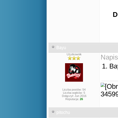
D
Bayu
Użytkownik
Napis
1. B
Liczba postów: 54
Liczba wątków: 5
Dołączył: Jun 2016
Reputacja:
26
pitochu