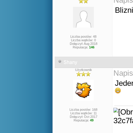
Napis
Blizn
Liczba postów: 48
Liczba wątków: 0
Dołączył: Aug 2018
Reputacja:
146
Shany
Użytkownik
Napis
Jeden
Liczba postów: 168
Liczba wątków: 11
Dołączył: Oct 2017
Reputacja:
49