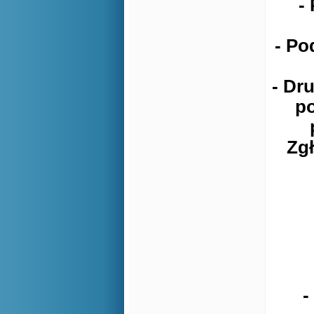
-
- Po
- Dr
po
Zgł
-