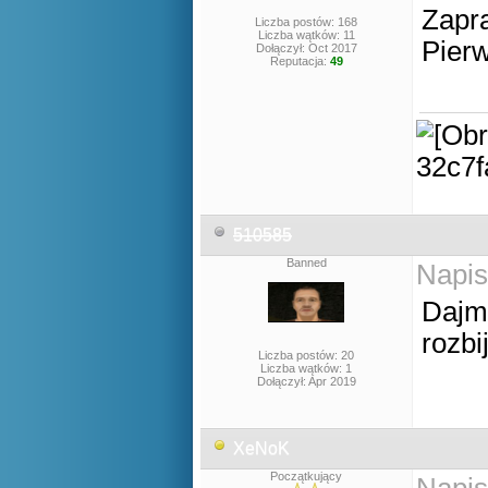
Zapr
Liczba postów: 168
Liczba wątków: 11
Pier
Dołączył: Oct 2017
Reputacja:
49
510585
Banned
Napis
Dajmy
rozbi
Liczba postów: 20
Liczba wątków: 1
Dołączył: Apr 2019
XeNoK
Początkujący