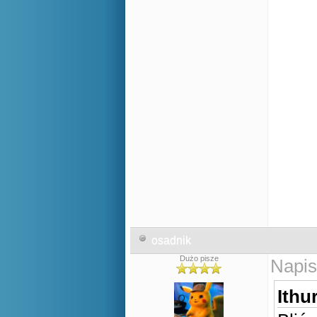
osadnik
Dużo pisze
Napis
Ithur