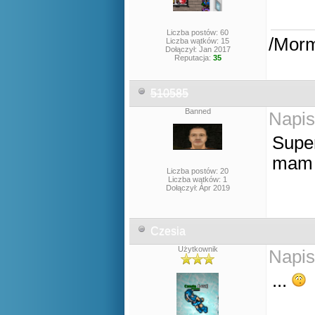
Liczba postów: 60
/Mor
Liczba wątków: 15
Dołączył: Jan 2017
Reputacja:
35
510585
Banned
Napis
Supe
mam 
Liczba postów: 20
Liczba wątków: 1
Dołączył: Apr 2019
Czesia
Użytkownik
Napis
...