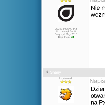
Nie m
wezmę
Liczba postów: 142
Liczba wątków: 8
Dołączył: May 2018
Reputacja:
78
Shany
Użytkownik
Napis
Dzien
otwa
na P