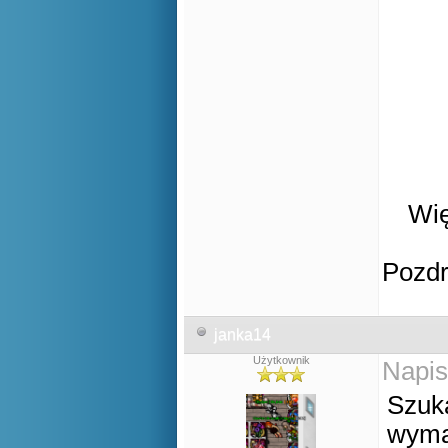
Wię
Pozd
janka14
Użytkownik
Napis
Szuka
wyma