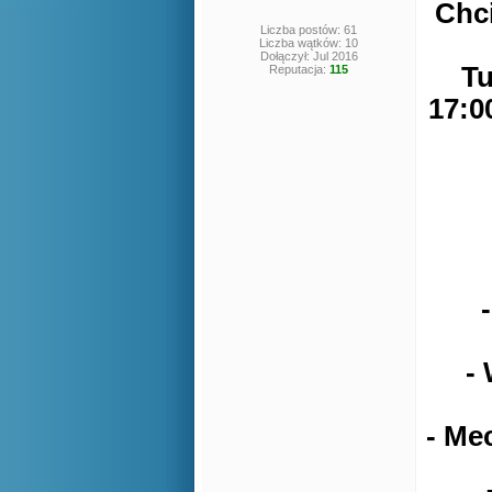
Chci
Liczba postów: 61
Liczba wątków: 10
Dołączył: Jul 2016
Tu
Reputacja:
115
17:0
-
- Me