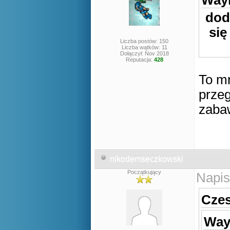
Wayn
dod
się
Liczba postów: 150
Liczba wątków: 11
Dołączył: Nov 2018
Reputacja:
428
To mn
przeg
zaba
nikodemseczkowski
Początkujący
Napis
Czes
Way