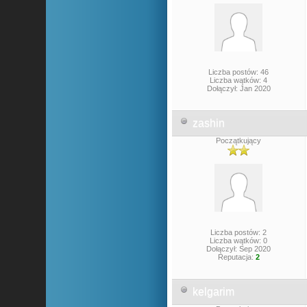
Liczba postów: 46
Liczba wątków: 4
Dołączył: Jan 2020
zashin
Początkujący
Liczba postów: 2
Liczba wątków: 0
Dołączył: Sep 2020
Reputacja:
2
kelgarim