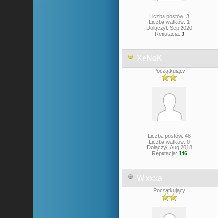
Liczba postów: 3
Liczba wątków: 1
Dołączył: Sep 2020
Reputacja:
0
XeNoK
Początkujący
Liczba postów: 48
Liczba wątków: 0
Dołączył: Aug 2018
Reputacja:
146
Wixxxa
Początkujący