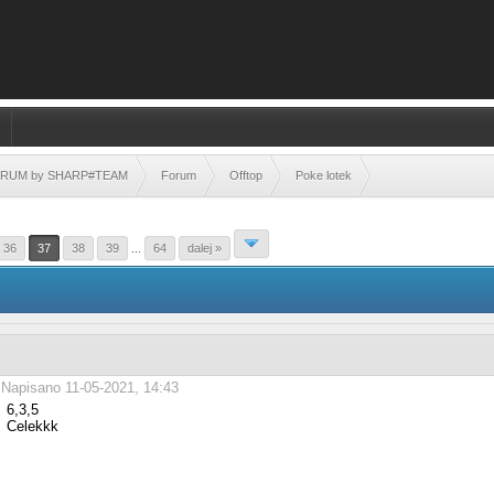
FORUM by SHARP#TEAM
Forum
Offtop
Poke lotek
36
37
38
39
...
64
dalej »
Napisano 11-05-2021, 14:43
6,3,5
Celekkk