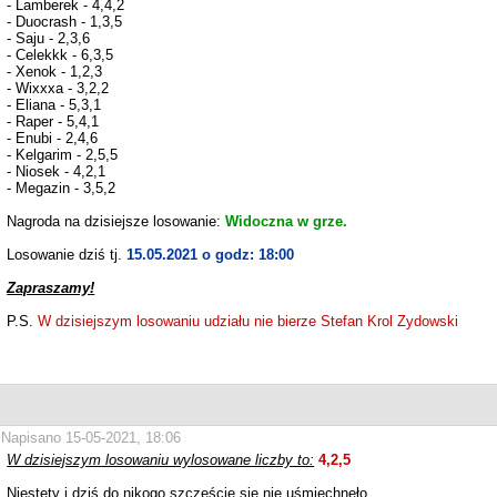
- Lamberek - 4,4,2
- Duocrash - 1,3,5
- Saju - 2,3,6
- Celekkk - 6,3,5
- Xenok - 1,2,3
- Wixxxa - 3,2,2
- Eliana - 5,3,1
- Raper - 5,4,1
- Enubi - 2,4,6
- Kelgarim - 2,5,5
- Niosek - 4,2,1
- Megazin - 3,5,2
Nagroda na dzisiejsze losowanie:
Widoczna w grze.
Losowanie dziś tj.
15.05.2021 o godz: 18:00
Zapraszamy!
P.S.
W dzisiejszym losowaniu udziału nie bierze Stefan Krol Zydowski
Napisano 15-05-2021, 18:06
W dzisiejszym losowaniu wylosowane liczby to:
4,2,5
Niestety i dziś do nikogo szczęście się nie uśmiechnęło.