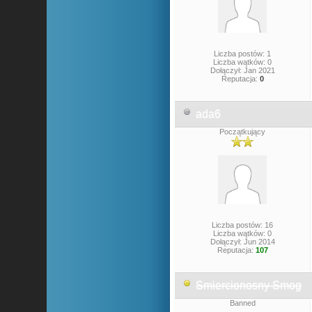
Liczba postów: 1
Liczba wątków: 0
Dołączył: Jan 2021
Reputacja:
0
ada6
Początkujący
Liczba postów: 16
Liczba wątków: 0
Dołączył: Jun 2014
Reputacja:
107
Smiercionosny Smog
Banned