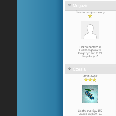
Megazin
Świeżo zarejestrowany
Liczba postów: 0
Liczba wątków: 0
Dołączył: Jan 2021
Reputacja:
0
Czesia
Użytkownik
Liczba postów: 150
Liczba wątków: 11