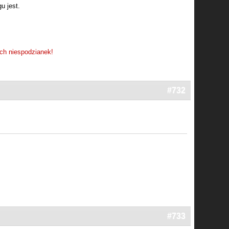
u jest.
ch niespodzianek!
#732
#733