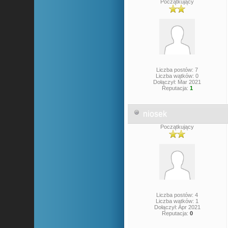
Początkujący
Liczba postów: 7
Liczba wątków: 0
Dołączył: Mar 2021
Reputacja:
1
niosek
Początkujący
Liczba postów: 4
Liczba wątków: 1
Dołączył: Apr 2021
Reputacja:
0