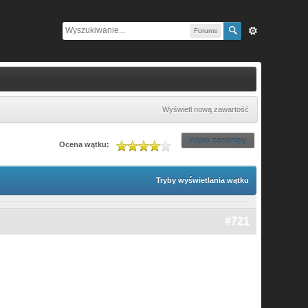
Forums
Wyświetl nową zawartość
Wątek zamknięty
Ocena wątku:
Tryby wyświetlania wątku
#721