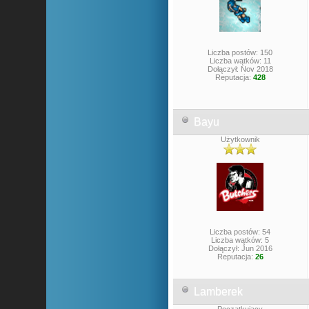
Liczba postów: 150
Liczba wątków: 11
Dołączył: Nov 2018
Reputacja:
428
Bayu
Użytkownik
Liczba postów: 54
Liczba wątków: 5
Dołączył: Jun 2016
Reputacja:
26
Lamberek