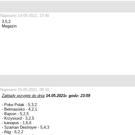
Napisano 14-05-2021, 23:40
3,5,2
Megazin
Napisano 15-05-2021, 08:10
Zakłady przyjęte do dnia
14.05.2021r. godz: 23:59
- Poke Polak - 5,3,2
- Belmasisko - 4,2,1
- Bajson - 5,2,5
- Krzysiuxd - 3,2,5
- kanopus - 1,6,6
- Szaman Destroyer - 5,4,3
- Atjg - 6,2,2