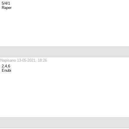
5/4/1
Raper
Napisano 13-05-2021, 18:26
2,4,6
Enubi