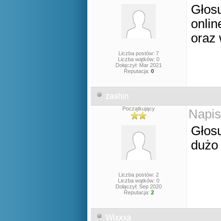
Głosu
onli
oraz
Liczba postów: 7
Liczba wątków: 0
Dołączył: Mar 2021
Reputacja:
0
zashin
Początkujący
Napis
Głosu
dużo
Liczba postów: 2
Liczba wątków: 0
Dołączył: Sep 2020
Reputacja:
2
Wixxxa