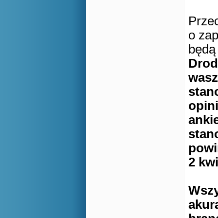
Prze
o zap
będą
Drod
wasz
stan
opin
anki
stan
powi
2 kw
Wszy
akura