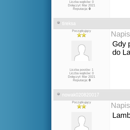
Liczba wątków: 0
Dołączył: Mar 2021
Reputacja:
0
tireksa
Początkujący
Napis
Gdy 
do La
Liczba postów: 1
Liczba wątków: 0
Dołączył: Mar 2021
Reputacja:
0
nowak020820017
Początkujący
Napis
Lamb