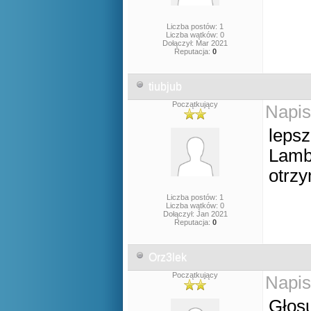
Liczba postów: 1
Liczba wątków: 0
Dołączył: Mar 2021
Reputacja:
0
tiubjub
Początkujący
Napis
lepsz
Lamb
otrz
Liczba postów: 1
Liczba wątków: 0
Dołączył: Jan 2021
Reputacja:
0
Orz3lek
Początkujący
Napis
Głos