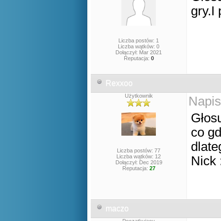
gry.
Liczba postów: 1
Liczba wątków: 0
Dołączył: Mar 2021
Reputacja:
0
Rexxoo
Użytkownik
Napis
Głosu
co gd
dlate
Liczba postów: 77
Liczba wątków: 12
Nick
Dołączył: Dec 2019
Reputacja:
27
maczo