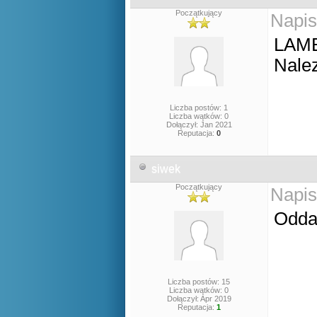
Początkujący
Napis
LAM
Nale
Liczba postów: 1
Liczba wątków: 0
Dołączył: Jan 2021
Reputacja:
0
siwek
Początkujący
Napis
Odda
Liczba postów: 15
Liczba wątków: 0
Dołączył: Apr 2019
Reputacja:
1