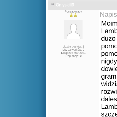
Onlyskill9
Początkujący
Napis
Moim
Lambe
duzo 
pomo
Liczba postów: 1
Liczba wątków: 0
pomo
Dołączył: Mar 2021
Reputacja:
0
nigdy
dowie
gram 
widzi
rozwi
dales
Lambe
szcz