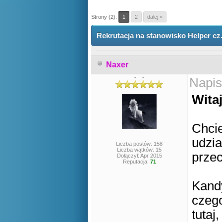
Strony (2):
1
2
dalej »
Rekrutacja na stanowisko Helper cz.
Naxer
-._.-
Napis
Witaj
Chci
udzia
Liczba postów: 158
Liczba wątków: 15
prze
Dołączył: Apr 2015
Reputacja:
71
Kandy
czego
tutaj