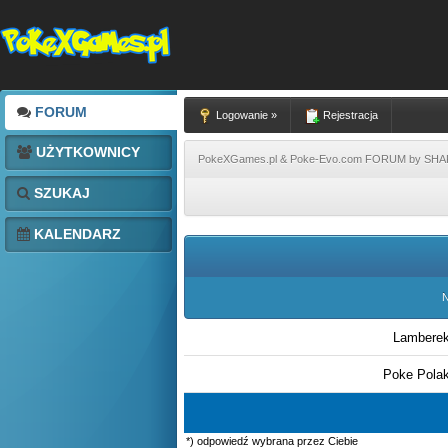
FORUM
Logowanie »
Rejestracja
UŻYTKOWNICY
PokeXGames.pl & Poke-Evo.com FORUM by SH
SZUKAJ
KALENDARZ
N
Lambere
Poke Pola
*) odpowiedź wybrana przez Ciebie