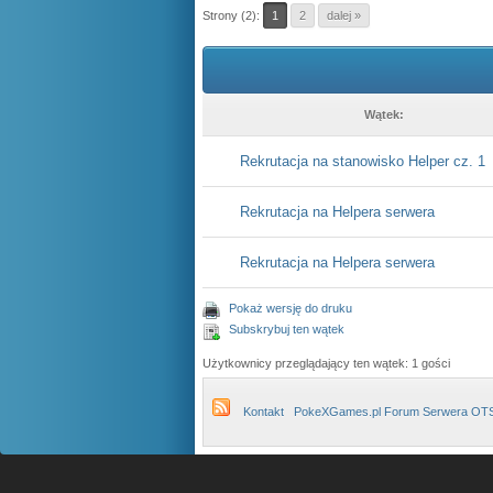
Strony (2):
1
2
dalej »
Wątek:
Rekrutacja na stanowisko Helper cz. 1
Rekrutacja na Helpera serwera
Rekrutacja na Helpera serwera
Pokaż wersję do druku
Subskrybuj ten wątek
Użytkownicy przeglądający ten wątek: 1 gości
Kontakt
PokeXGames.pl Forum Serwera OT