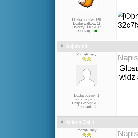
Liczba postów: 168
Liczba wątków: 11
Dołączył: Oct 2017
Reputacja:
49
Sejaram8
Początkujący
Napis
Glosu
widzi
Liczba postów: 1
Liczba wątków: 0
Dołączył: Mar 2021
Reputacja:
1
Antena Celin
Początkujący
Napis