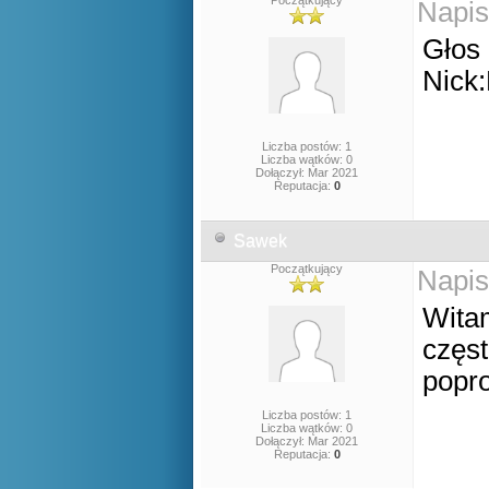
Początkujący
Napis
Głos 
Nick
Liczba postów: 1
Liczba wątków: 0
Dołączył: Mar 2021
Reputacja:
0
Sawek
Początkujący
Napis
Wita
częst
popr
Liczba postów: 1
Liczba wątków: 0
Dołączył: Mar 2021
Reputacja:
0