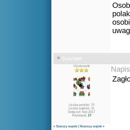
Osob
polak
osobi
uwa
Duocrash
Użytkownik
Napis
Zagł
Liczba postów: 70
Liczba wątków: 31
Dołączył: Sep 2017
Reputacja:
17
«
Starszy wątek
|
Nowszy wątek
»