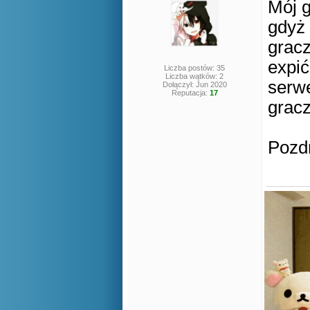
Mój g
gdyż
grac
expić
Liczba postów: 35
Liczba wątków: 2
serw
Dołączył: Jun 2020
Reputacja:
17
gracz
Pozd