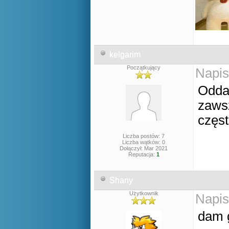
kelgarim
Początkujący
Napis
Odda
zawsz
częst
Liczba postów: 7
Liczba wątków: 0
Dołączył: Mar 2021
Reputacja:
1
Shany
Użytkownik
Napis
dam g