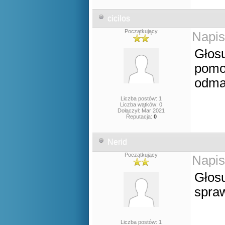
cicilos
Początkujący
Napis
Głos
pomoc
odma
Liczba postów: 1
Liczba wątków: 0
Dołączył: Mar 2021
Reputacja:
0
Nerid
Początkujący
Napis
Głos
spraw
Liczba postów: 1