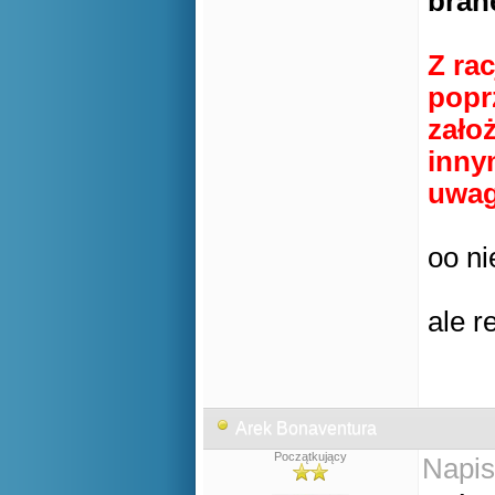
bran
Z rac
popr
zało
inny
uwa
oo ni
ale r
Arek Bonaventura
Początkujący
Napis