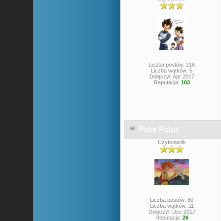
Liczba postów: 216
Liczba wątków: 5
Dołączył: Apr 2017
Reputacja:
103
Poke Polak
Użytkownik
Liczba postów: 60
Liczba wątków: 11
Dołączył: Dec 2017
Reputacja:
26