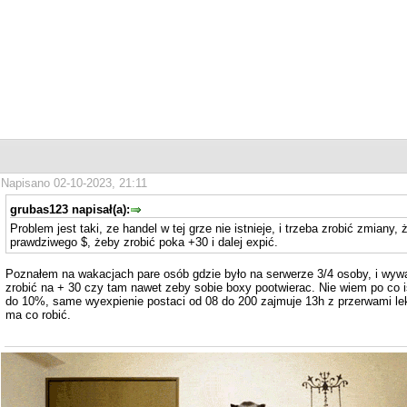
Napisano 02-10-2023, 21:11
grubas123 napisał(a):
Problem jest taki, ze handel w tej grze nie istnieje, i trzeba zrobić zmiany
prawdziwego $, żeby zrobić poka +30 i dalej expić.
Poznałem na wakacjach pare osób gdzie było na serwerze 3/4 osoby, i wywa
zrobić na + 30 czy tam nawet zeby sobie boxy pootwierac. Nie wiem po co
do 10%, same wyexpienie postaci od 08 do 200 zajmuje 13h z przerwami lekki
ma co robić.