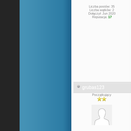
Liczba postów: 35
Liczba wątków: 2
Dołączył: Jun 2020
Reputacja:
17
grubas123
Początkujący