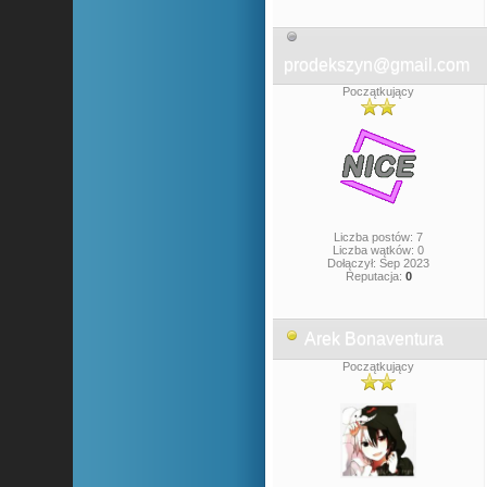
prodekszyn@gmail.com
Początkujący
Liczba postów: 7
Liczba wątków: 0
Dołączył: Sep 2023
Reputacja:
0
Arek Bonaventura
Początkujący