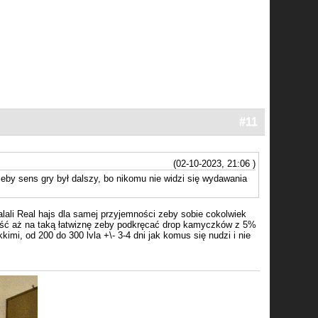
#11
(02-10-2023, 21:06 )
, żeby sens gry był dalszy, bo nikomu nie widzi się wydawania
lali Real hajs dla samej przyjemności zeby sobie cokolwiek
 iść aż na taką łatwiznę zeby podkręcać drop kamyczków z 5%
mi, od 200 do 300 lvla +\- 3-4 dni jak komus się nudzi i nie