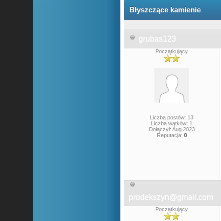
Błyszczące kamienie
grubas123
Początkujący
Liczba postów: 13
Liczba wątków: 1
Dołączył: Aug 2023
Reputacja:
0
prodekszyn@gmail.com
Początkujący