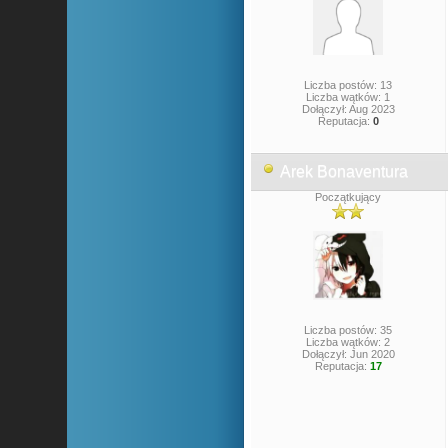
Liczba postów: 13
Liczba wątków: 1
Dołączył: Aug 2023
Reputacja:
0
Arek Bonaventura
Początkujący
Liczba postów: 35
Liczba wątków: 2
Dołączył: Jun 2020
Reputacja:
17