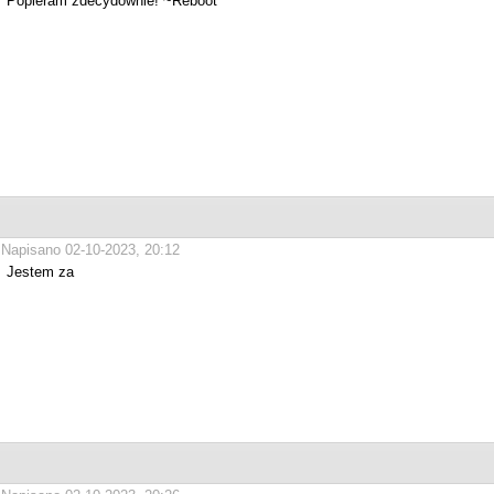
Popieram zdecydownie! ~Reboot
Napisano 02-10-2023, 20:12
Jestem za