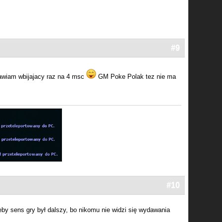
#9
wiam wbijajacy raz na 4 msc
GM Poke Polak tez nie ma
#10
 żeby sens gry był dalszy, bo nikomu nie widzi się wydawania