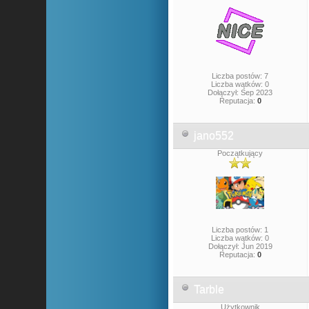
Liczba postów: 7
Liczba wątków: 0
Dołączył: Sep 2023
Reputacja:
0
jano552
Początkujący
Liczba postów: 1
Liczba wątków: 0
Dołączył: Jun 2019
Reputacja:
0
Tarble
Użytkownik