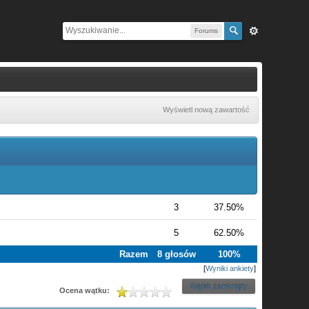
Forums
Wyświetl nową zawartość
.
3
37.50%
5
62.50%
Razem
8 głosów
100%
[
Wyniki ankiety
]
Wątek zamknięty
Ocena wątku: