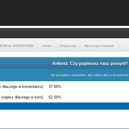
FORUM by SHARP#TEAM
Forum
Propozycje
Błyszczące kamienie
Ankieta: Czy popierasz nasz pomysł?
Nie posiadasz uprawnień, aby oddać głos w tej ankiecie
sz dlaczego w komentarzu)
37.50%
w (napisz dlaczego w kom)
62.50%