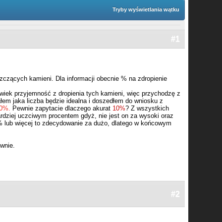
Tryby wyświetlania wątku
#1
zczących kamieni. Dla informacji obecnie % na zdropienie
olwiek przyjemność z dropienia tych kamieni, więc przychodzę z
łem jaka liczba będzie idealna i doszedłem do wniosku z
10%.
Pewnie zapytacie dlaczego akurat
10%
? Z wszystkich
rdziej uczciwym procentem gdyż, nie jest on za wysoki oraz
% lub więcej to zdecydowanie za dużo, dlatego w końcowym
ywnie.
#2