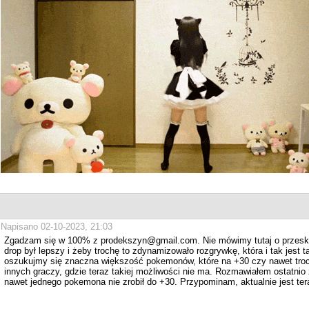
Napisano 02-10-2023, 21:03
Zgadzam się w 100% z prodekszyn@gmail.com. Nie mówimy tutaj o przesk
drop był lepszy i żeby trochę to zdynamizowało rozgrywkę, która i tak jest ta
oszukujmy się znaczna większość pokemonów, które na +30 czy nawet troch
innych graczy, gdzie teraz takiej możliwości nie ma. Rozmawiałem ostatnio z
nawet jednego pokemona nie zrobił do +30. Przypominam, aktualnie jest te