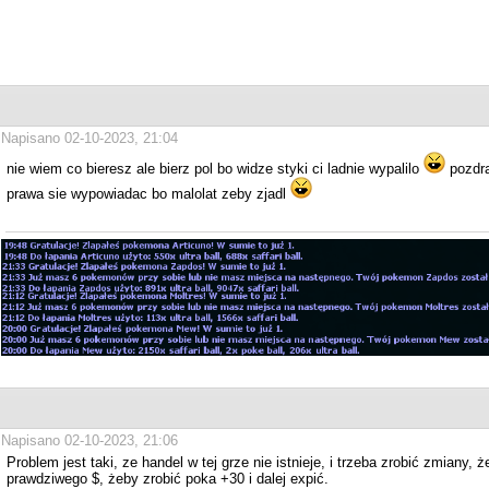
Napisano 02-10-2023, 21:04
nie wiem co bieresz ale bierz pol bo widze styki ci ladnie wypalilo
pozdra
prawa sie wypowiadac bo malolat zeby zjadl
Napisano 02-10-2023, 21:06
Problem jest taki, ze handel w tej grze nie istnieje, i trzeba zrobić zmiany,
prawdziwego $, żeby zrobić poka +30 i dalej expić.