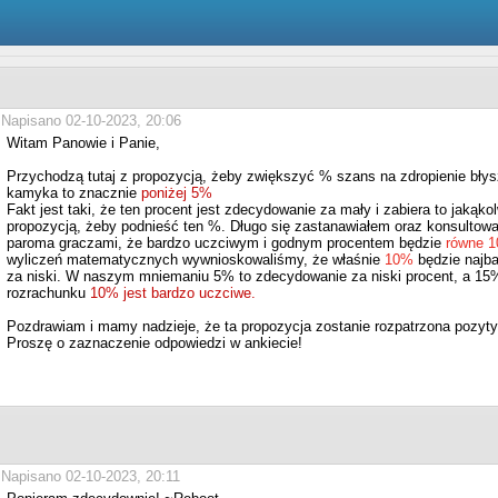
Napisano 02-10-2023, 20:06
Witam Panowie i Panie,
Przychodzą tutaj z propozycją, żeby zwiększyć % szans na zdropienie błys
kamyka to znacznie
poniżej 5%
Fakt jest taki, że ten procent jest zdecydowanie za mały i zabiera to jakąk
propozycją, żeby podnieść ten %. Długo się zastanawiałem oraz konsultowa
paroma graczami, że bardzo uczciwym i godnym procentem będzie
równe 
wyliczeń matematycznych wywnioskowaliśmy, że właśnie
10%
będzie najba
za niski. W naszym mniemaniu 5% to zdecydowanie za niski procent, a 15
rozrachunku
10% jest bardzo uczciwe.
Pozdrawiam i mamy nadzieje, że ta propozycja zostanie rozpatrzona pozyt
Proszę o zaznaczenie odpowiedzi w ankiecie!
Napisano 02-10-2023, 20:11