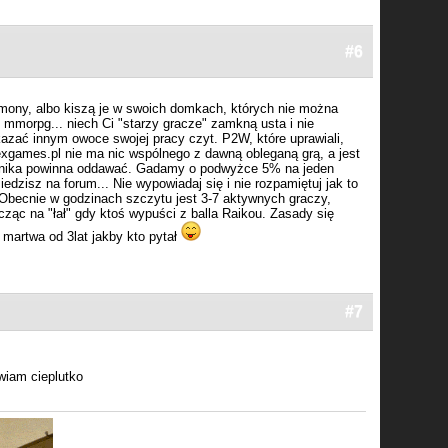
#6
kemony, albo kiszą je w swoich domkach, których nie można
 mmorpg... niech Ci "starzy gracze" zamkną usta i nie
pokazać innym owoce swojej pracy czyt. P2W, które uprawiali,
games.pl nie ma nic wspólnego z dawną obleganą grą, a jest
hanika powinna oddawać. Gadamy o podwyżce 5% na jeden
iedzisz na forum... Nie wypowiadaj się i nie rozpamiętuj jak to
a. Obecnie w godzinach szczytu jest 3-7 aktywnych graczy,
icząc na "łał" gdy ktoś wypuści z balla Raikou. Zasady się
 martwa od 3lat jakby kto pytał
#7
wiam cieplutko