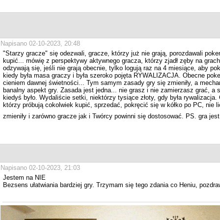
Napisano 02-10-2023, 20:48
"Starzy gracze" się odezwali, gracze, którzy już nie grają, porozdawali po
kupić... mówię z perspektywy aktywnego gracza, którzy zjadł zęby na grach
odzywają się, jeśli nie grają obecnie, tylko logują raz na 4 miesiące, aby 
kiedy była masa graczy i była szeroko pojęta RYWALIZACJA. Obecne pokex
cieniem dawnej świetności... Tym samym zasady gry się zmieniły, a mec
banalny aspekt gry. Zasada jest jedna... nie grasz i nie zamierzasz grać, a s
kiedyś było. Wydaliście setki, niektórzy tysiące złoty, gdy była rywalizacj
którzy próbują cokolwiek kupić, sprzedać, pokręcić się w kółko po PC, nie l
zmieniły i zarówno gracze jak i Twórcy powinni się dostosować. PS. gra jest
Napisano 02-10-2023, 21:03
Jestem na NIE
Bezsens ułatwiania bardziej gry. Trzymam się tego zdania co Heniu, pozdra