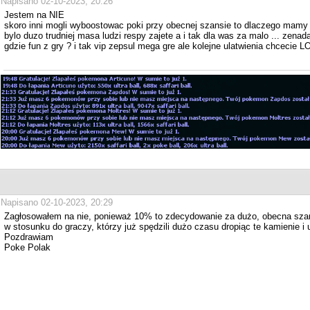
Napisano 02-10-2023, 20:26
Jestem na NIE
skoro inni mogli wyboostowac poki przy obecnej szansie to dlaczego mamy
bylo duzo trudniej masa ludzi respy zajete a i tak dla was za malo ... zenad
gdzie fun z gry ? i tak vip zepsul mega gre ale kolejne ulatwienia chcecie LO
Napisano 02-10-2023, 20:29
Zagłosowałem na nie, ponieważ 10% to zdecydowanie za dużo, obecna szans
w stosunku do graczy, którzy już spędzili dużo czasu dropiąc te kamienie i 
Pozdrawiam
Poke Polak