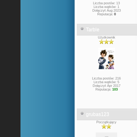
Liczba postów: 13
Liczba wątków: 1
Dołączył: Aug 2023
Reputacja:
0
Tarble
Użytkownik
Liczba postów: 216
Liczba wątków: 5
Dołączył: Apr 2017
Reputacja:
103
grubas123
Początkujący