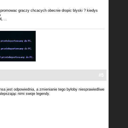
 promowac graczy chcacych obecnie dropic blyski ? kiedys
a
L ...
#5
a jest odpowiednia, a zmienianie tego byłoby niesprawiedliwe
ulepszając nimi swoje legendy.