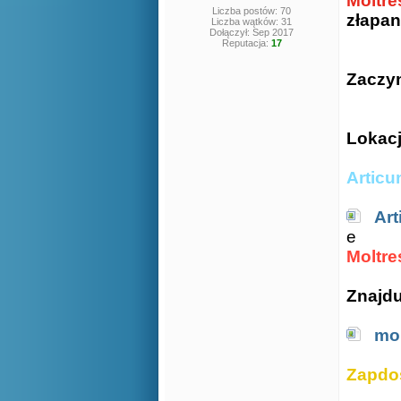
Moltre
Liczba postów: 70
złapa
Liczba wątków: 31
Dołączył: Sep 2017
Reputacja:
17
Zaczyn
Lokacj
Articu
Art
e
Moltre
Znajdu
mol
Zapdo