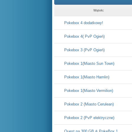
Wątek:
Pokebox 4 dodatkowy!
Pokebox 4( PvP Ogień)
Pokebox 3 (PvP Ogień)
Pokebox 1(Miasto Sun Town)
Pokebox 1(Miasto Hamlin)
Pokebox 1(Miasto Vermilion)
Pokebox 2 (Miasto Cerulean)
Pokebox 2 (PvP elektryczne)
Quest na 300 GB & PokeBox 1.