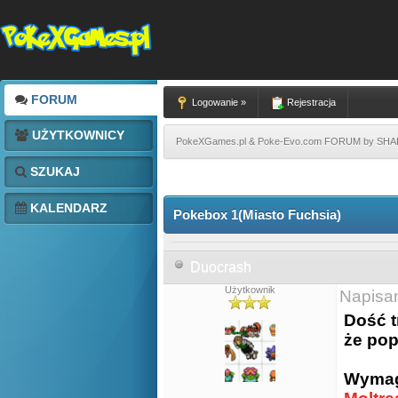
FORUM
Logowanie »
Rejestracja
UŻYTKOWNICY
PokeXGames.pl & Poke-Evo.com FORUM by SH
SZUKAJ
KALENDARZ
Pokebox 1(Miasto Fuchsia)
Duocrash
Użytkownik
Napisa
Dość t
że pop
Wymag