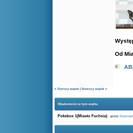
Wystę
Od Mia
AB
«
Starszy wątek
|
Nowszy wątek
»
Wiadomości w tym wątku
Pokebox 1(Miasto Fuchsia)
- przez
Duocras