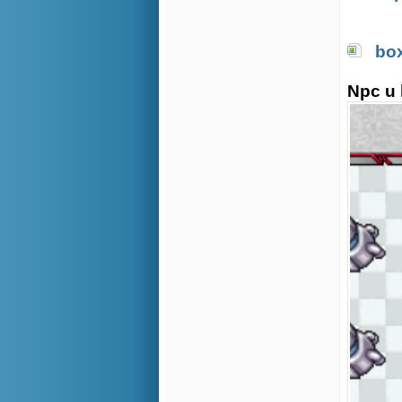
box
Npc u 