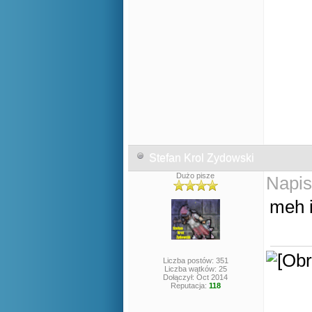
Stefan Krol Zydowski
Dużo pisze
Napis
meh i
Liczba postów: 351
Liczba wątków: 25
Dołączył: Oct 2014
Reputacja:
118