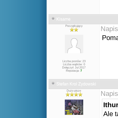
Kisame
Początkujący
Napis
Poma
Liczba postów: 23
Liczba wątków: 0
Dołączył: Jul 2017
Reputacja:
7
Stefan Krol Zydowski
Dużo pisze
Napis
Ithur
Ale t