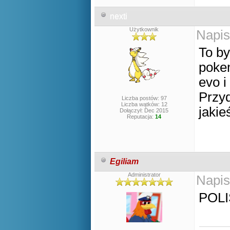
nexti
Użytkownik
Napis
To by
pokem
evo i
Przyd
Liczba postów: 97
Liczba wątków: 12
jakie
Dołączył: Dec 2015
Reputacja:
14
Egiliam
Administrator
Napis
POLI