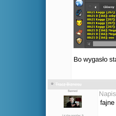
Bo wygasło s
Tracz Biznesu
Banned
Napis
fajn
Liczba postów: 9