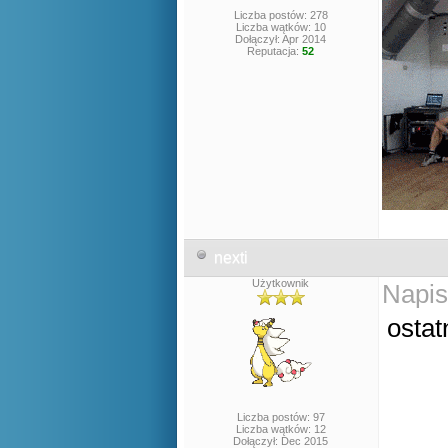
Liczba postów: 278
Liczba wątków: 10
Dołączył: Apr 2014
Reputacja:
52
nexti
Użytkownik
Napis
ostat
Liczba postów: 97
Liczba wątków: 12
Dołączył: Dec 2015