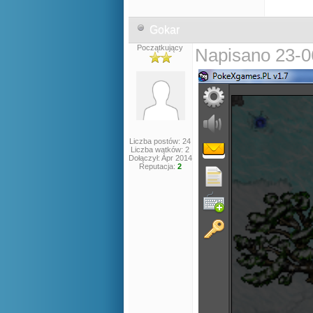
Gokar
Początkujący
Napisano 23-0
Liczba postów: 24
Liczba wątków: 2
Dołączył: Apr 2014
Reputacja:
2