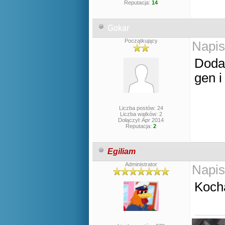
Reputacja:
14
Gokar
Początkujący
Napis
Dodać
gen i
Liczba postów: 24
Liczba wątków: 2
Dołączył: Apr 2014
Reputacja:
2
Egiliam
Administrator
Napis
Kocha