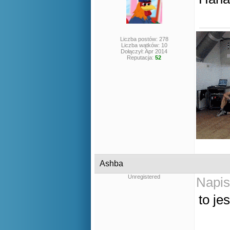
Liczba postów: 278
Liczba wątków: 10
Dołączył: Apr 2014
Reputacja:
52
Ashba
Unregistered
Napis
to jes