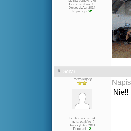
Liczba postów: 278
Liczba wątków: 10
Dołączył: Apr 2014
Reputacja:
52
Gokar
Początkujący
Napis
Nie!!
Liczba postów: 24
Liczba wątków: 2
Dołączył: Apr 2014
Reputacja:
2