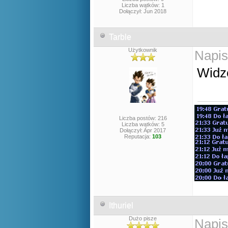
Liczba wątków: 1
Dołączył: Jun 2018
Tarble
Użytkownik
Napis
Widze
Liczba postów: 216
Liczba wątków: 5
Dołączył: Apr 2017
Reputacja:
103
Ithuriel
Dużo pisze
Napis