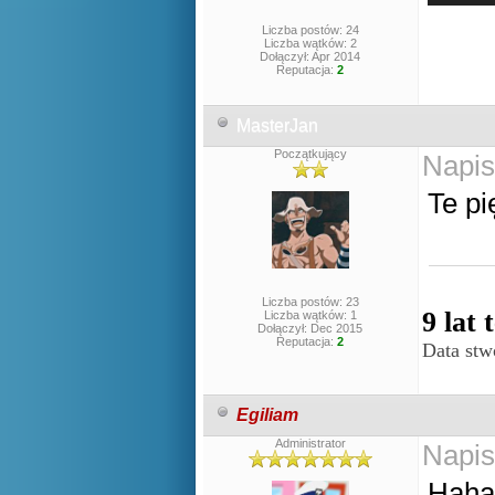
Liczba postów: 24
Liczba wątków: 2
Dołączył: Apr 2014
Reputacja:
2
MasterJan
Początkujący
Napis
Te pi
Liczba postów: 23
9 lat
Liczba wątków: 1
Dołączył: Dec 2015
Reputacja:
2
Data stw
Egiliam
Administrator
Napis
Haha