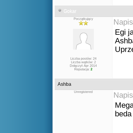
Gokar
Początkujący
Napis
Egi j
Ashba
Uprz
Liczba postów: 24
Liczba wątków: 2
Dołączył: Apr 2014
Reputacja:
2
Ashba
Unregistered
Napis
Mega 
beda 