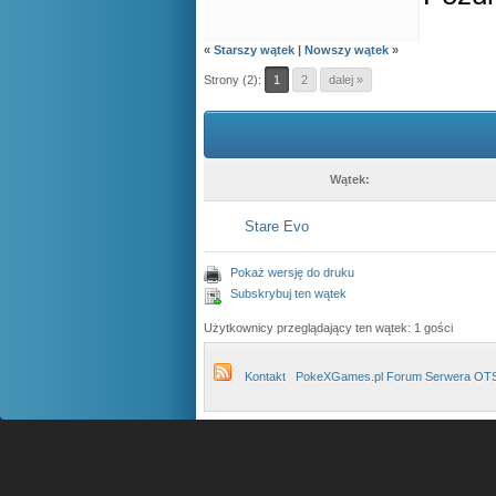
«
Starszy wątek
|
Nowszy wątek
»
Strony (2):
1
2
dalej »
Wątek:
Stare Evo
Pokaż wersję do druku
Subskrybuj ten wątek
Użytkownicy przeglądający ten wątek: 1 gości
Kontakt
PokeXGames.pl Forum Serwera OT