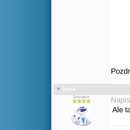
Pozd
Ithuriel
Dużo pisze
Napis
Ale t