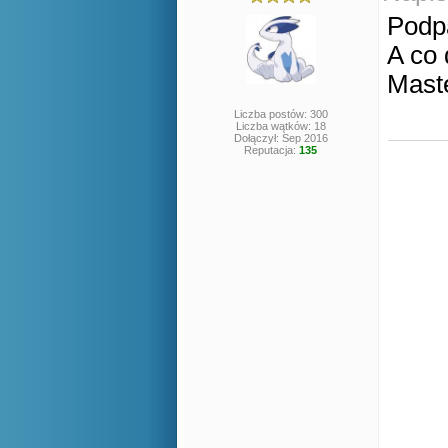
Podpa
A co 
Maste
Liczba postów: 300
Liczba wątków: 18
Dołączył: Sep 2016
Reputacja:
135