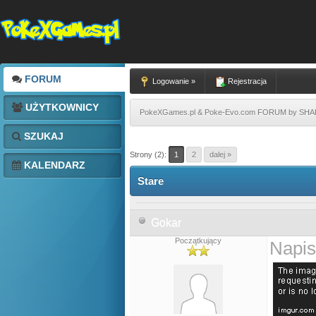
FORUM
Logowanie »
Rejestracja
UŻYTKOWNICY
PokeXGames.pl & Poke-Evo.com FORUM by SH
SZUKAJ
Strony (2):
1
2
dalej »
KALENDARZ
Stare
Gokar
Początkujący
Napis