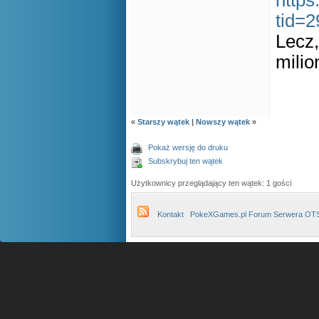
https
tid=
Lecz,
mili
«
Starszy wątek
|
Nowszy wątek
»
Pokaż wersję do druku
Subskrybuj ten wątek
Użytkownicy przeglądający ten wątek: 1 gości
Kontakt
PokeXGames.pl Forum Serwera OT