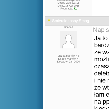
Liczba wątków: 15
Dołączył: Apr 2015
Reputacja:
71
Smiercionosny Smog
Banned
Napis
Ja to
bard
ze wz
Liczba postów: 46
możli
Liczba wątków: 4
Dołączył: Jan 2020
czasa
delet
i nie
że wt
łamie
na pp
kiedy