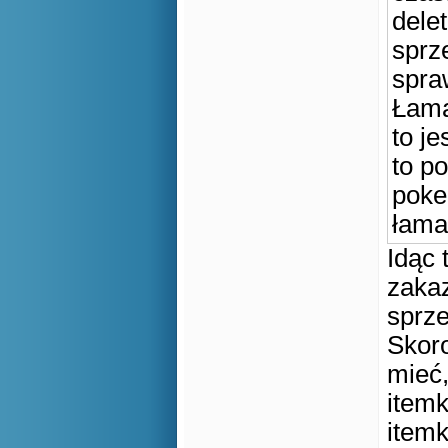
dele
sprz
spraw
Łama
to je
to p
poke
łama
Idąc 
zakaz
sprze
Skoro
mieć,
item
itemk