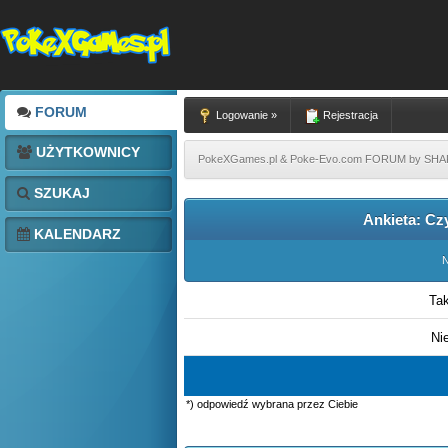
FORUM
Logowanie »
Rejestracja
UŻYTKOWNICY
PokeXGames.pl & Poke-Evo.com FORUM by SH
SZUKAJ
Ankieta: Cz
KALENDARZ
N
Ta
Ni
*) odpowiedź wybrana przez Ciebie