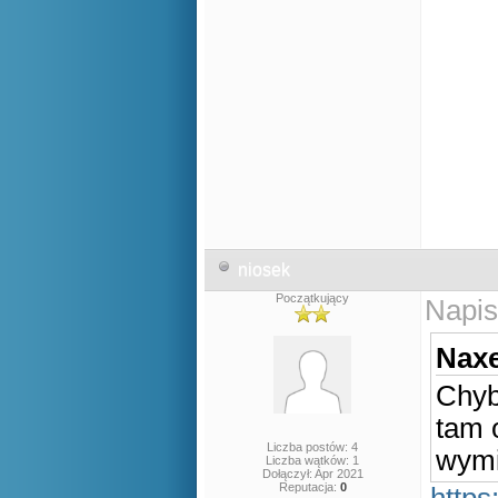
niosek
Początkujący
Napis
Naxe
Chyb
tam 
Liczba postów: 4
wymi
Liczba wątków: 1
Dołączył: Apr 2021
Reputacja:
0