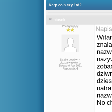
Karp coin czy 1td?
niosek
Początkujący
Napis
Witam
znala
nazw
nazyw
Liczba postów: 4
Liczba wątków: 1
zobac
Dołączył: Apr 2021
Reputacja:
0
dziwn
dzies
natra
nazwa
No c