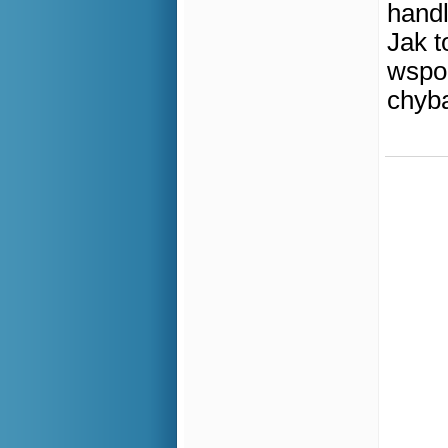
handl
Jak t
wspo
chyba