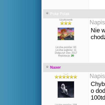
Poke Polak
Użytkownik
Napis
Nie w
chodz
Liczba postów: 60
Liczba wątków: 11
Dołączył: Dec 2017
Reputacja:
26
Naxer
-._.-
Napis
Chyba
o do
100t
Liczba postów: 158