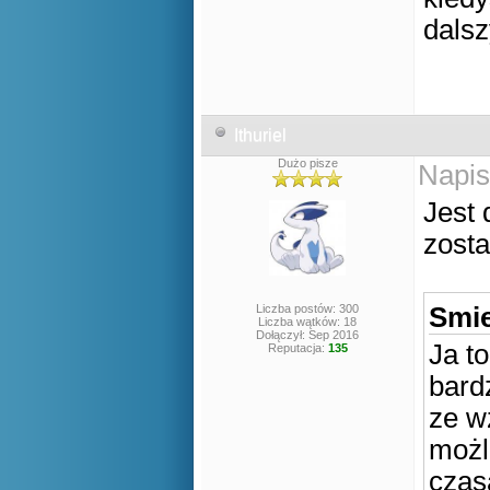
dalsz
Ithuriel
Dużo pisze
Napis
Jest 
zosta
Liczba postów: 300
Smie
Liczba wątków: 18
Dołączył: Sep 2016
Ja t
Reputacja:
135
bard
ze wz
możl
czas