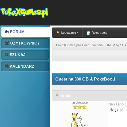
FORUM
Logowanie »
Rejestracja
UŻYTKOWNICY
PokeXGames.pl & Poke-Evo.com FORUM by SH
SZUKAJ
KALENDARZ
Quest na 300 GB & PokeBox 1.
nexti
Użytkownik
Napisano 1
dziękuje