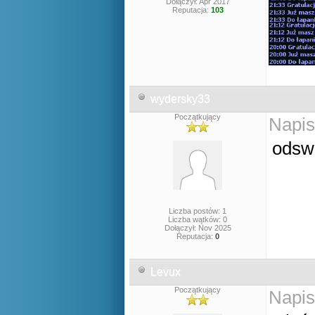
Dołączył: Apr 2017
Reputacja:
103
wydersky33
Początkujący
Napis
odswi
Liczba postów: 1
Liczba wątków: 0
Dołączył: Nov 2025
Reputacja:
0
Levux
Początkujący
Napis