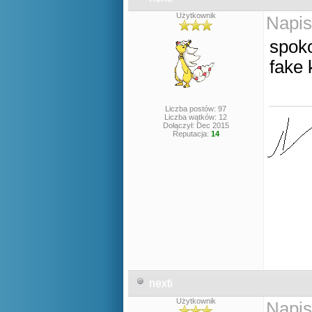
Użytkownik
Napis
spoko
fake 
Liczba postów: 97
Liczba wątków: 12
Dołączył: Dec 2015
Reputacja:
14
nexti
Użytkownik
Napis