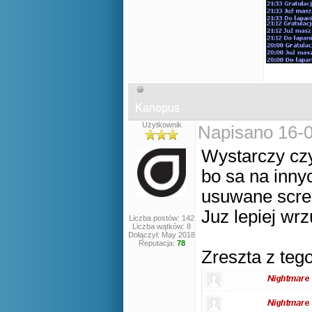
Kanopus
Użytkownik
Napisano 16-0
Wystarczy cz
bo sa na inny
usuwane scre
Juz lepiej wr
Liczba postów: 142
Liczba wątków: 8
Dołączył: May 2018
Reputacja:
78
Zreszta z teg