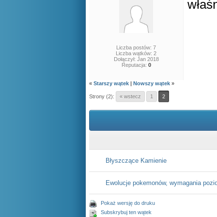
właśn
Liczba postów: 7
Liczba wątków: 2
Dołączył: Jan 2018
Reputacja:
0
«
Starszy wątek
|
Nowszy wątek
»
Strony (2):
« wstecz
1
2
Błyszczące Kamienie
Ewolucje pokemonów, wymagania pozio
Pokaż wersję do druku
Subskrybuj ten wątek