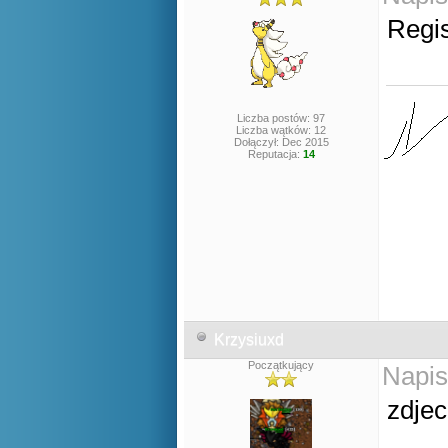
Regis
Liczba postów: 97
Liczba wątków: 12
Dołączył: Dec 2015
Reputacja:
14
Krzysiuxd
Początkujący
Napis
zdjec