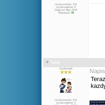
Liczba postów: 142
Liczba wątków: 8
Dołączył: May 2018
Reputacja:
78
Tarble
Użytkownik
Napis
Teraz
kazd
Liczba postów: 216
Liczba wątków: 5