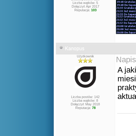
Liczba wątków: 5
Dołączył: Apr 2017
Reputacja:
103
Kanopus
Użytkownik
Napis
A jak
miesi
prak
aktu
Liczba postów: 142
Liczba wątków: 8
Dołączył: May 2018
Reputacja:
78