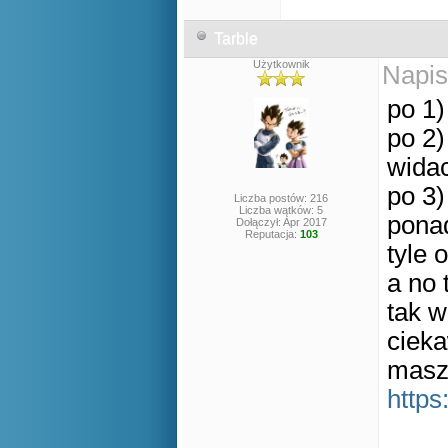
Tarble
Użytkownik
Napis
po 1)
po 2)
widac
po 3)
Liczba postów: 216
Liczba wątków: 5
pona
Dołączył: Apr 2017
Reputacja:
103
tyle 
a no
tak w
cieka
masz 
https