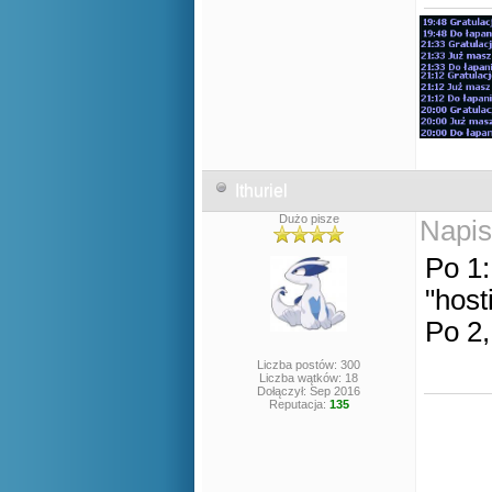
Ithuriel
Dużo pisze
Napis
Po 1:
"host
Po 2,
Liczba postów: 300
Liczba wątków: 18
Dołączył: Sep 2016
Reputacja:
135