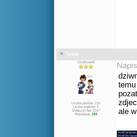
Tarble
Użytkownik
Napis
dziwn
temu 
poza
zdjec
Liczba postów: 216
Liczba wątków: 5
ale w
Dołączył: Apr 2017
Reputacja:
103