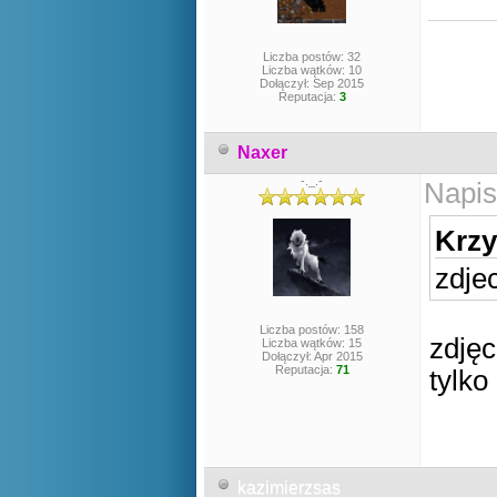
Liczba postów: 32
Liczba wątków: 10
Dołączył: Sep 2015
Reputacja:
3
Naxer
-._.-
Napis
Krzy
zdje
Liczba postów: 158
zdjęc
Liczba wątków: 15
Dołączył: Apr 2015
Reputacja:
71
tylko
kazimierzsas