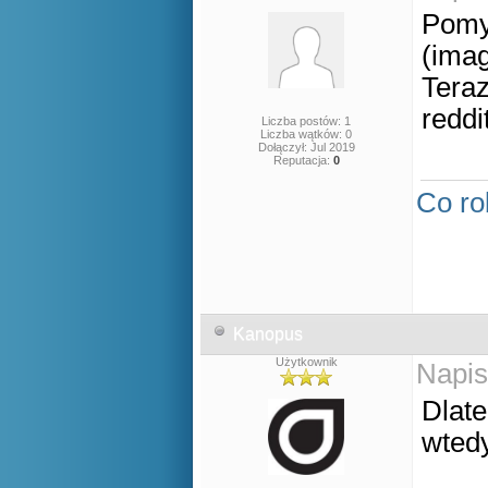
Pomyś
(imag
Teraz
reddit
Liczba postów: 1
Liczba wątków: 0
Dołączył: Jul 2019
Reputacja:
0
Co ro
Kanopus
Użytkownik
Napis
Dlate
wted