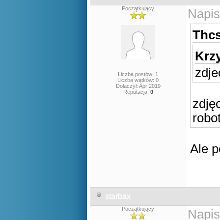
Początkujący
Napis
Thcs
Krzy
zdje
Liczba postów: 1
Liczba wątków: 0
Dołączył: Apr 2019
Reputacja:
0
zdjęc
robo
Ale p
starbax
Początkujący
Napis