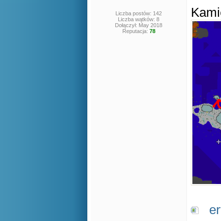
Kami
Liczba postów: 142
Liczba wątków: 8
Dołączył: May 2018
Reputacja:
78
e