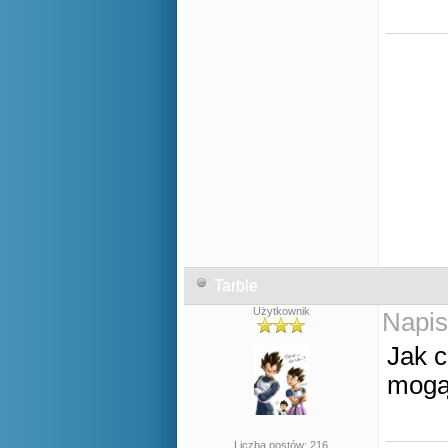
Tarble
Użytkownik
Napis
Jak c
mogą
Liczba postów: 216