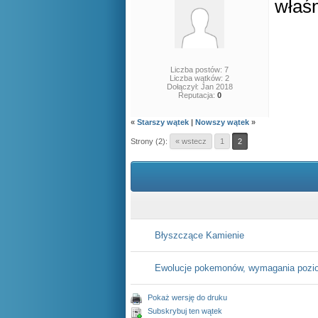
właśn
Liczba postów: 7
Liczba wątków: 2
Dołączył: Jan 2018
Reputacja:
0
«
Starszy wątek
|
Nowszy wątek
»
Strony (2):
« wstecz
1
2
Błyszczące Kamienie
Ewolucje pokemonów, wymagania pozio
Pokaż wersję do druku
Subskrybuj ten wątek