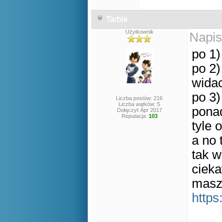
Tarble
Użytkownik
Napis
po 1)
po 2)
widac
po 3)
Liczba postów: 216
Liczba wątków: 5
pona
Dołączył: Apr 2017
Reputacja:
103
tyle 
a no
tak w
cieka
masz 
https