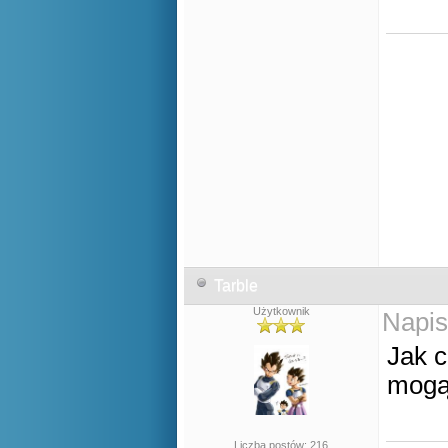
Tarble
Użytkownik
Napis
Jak c
mogą
Liczba postów: 216