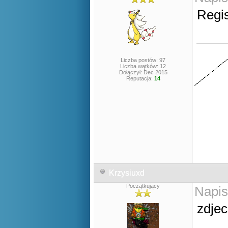
Regis
Liczba postów: 97
Liczba wątków: 12
Dołączył: Dec 2015
Reputacja:
14
Krzysiuxd
Początkujący
Napis
zdjec