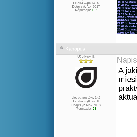
Liczba wątków: 5
Dołączył: Apr 2017
Reputacja:
103
Kanopus
Użytkownik
Napis
A jak
miesi
prak
aktu
Liczba postów: 142
Liczba wątków: 8
Dołączył: May 2018
Reputacja:
78