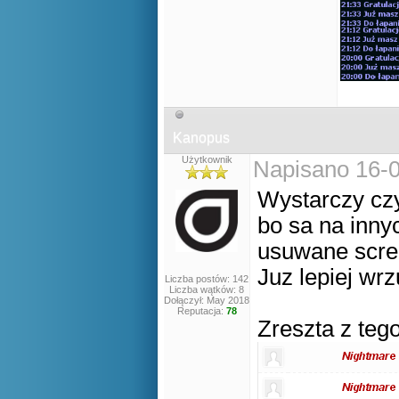
Kanopus
Użytkownik
Napisano 16-0
Wystarczy cz
bo sa na inny
usuwane scre
Juz lepiej wr
Liczba postów: 142
Liczba wątków: 8
Dołączył: May 2018
Reputacja:
78
Zreszta z teg