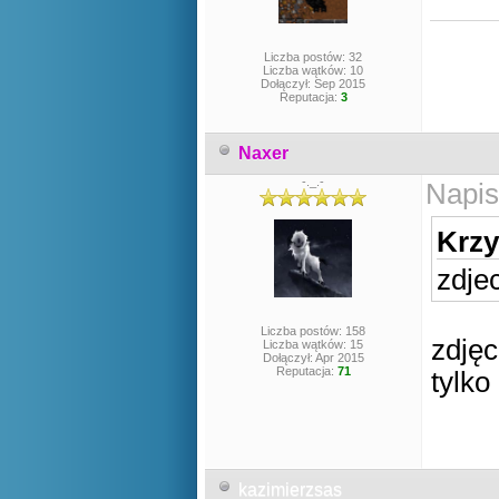
Liczba postów: 32
Liczba wątków: 10
Dołączył: Sep 2015
Reputacja:
3
Naxer
-._.-
Napis
Krzy
zdje
Liczba postów: 158
zdjęc
Liczba wątków: 15
Dołączył: Apr 2015
Reputacja:
71
tylko
kazimierzsas