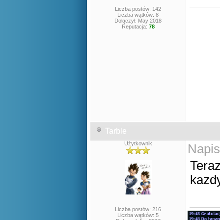
Liczba postów: 142
Liczba wątków: 8
Dołączył: May 2018
Reputacja:
78
Tarble
Użytkownik
Napis
Teraz
kazd
Liczba postów: 216
Liczba wątków: 5