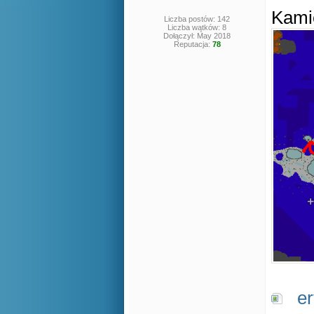
Kami
Liczba postów: 142
Liczba wątków: 8
Dołączył: May 2018
Reputacja:
78
e