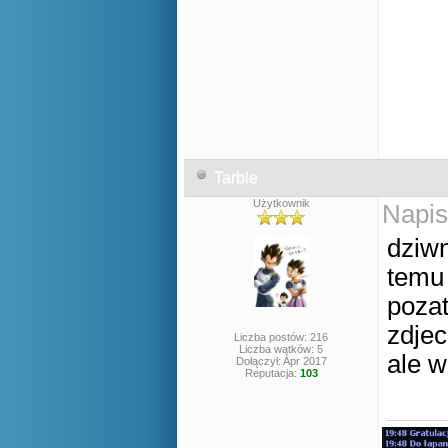
Tarble
Użytkownik
Napis
dziwn
temu 
poza
zdjec
Liczba postów: 216
Liczba wątków: 5
ale w
Dołączył: Apr 2017
Reputacja:
103