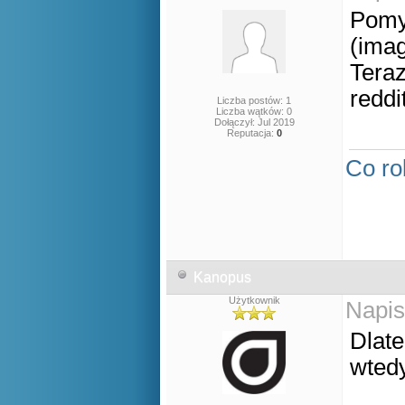
Pomyś
(imag
Teraz
reddit
Liczba postów: 1
Liczba wątków: 0
Dołączył: Jul 2019
Reputacja:
0
Co ro
Kanopus
Użytkownik
Napis
Dlate
wted