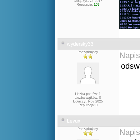
Dołączył: Apr 2017
Reputacja:
103
wydersky33
Początkujący
Napis
odswi
Liczba postów: 1
Liczba wątków: 0
Dołączył: Nov 2025
Reputacja:
0
Levux
Początkujący
Napis