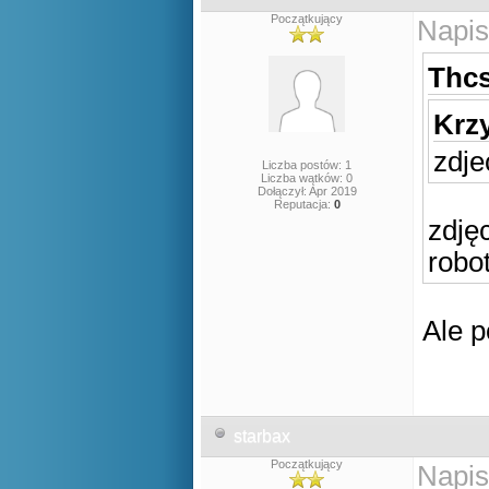
Początkujący
Napis
Thcs
Krzy
zdje
Liczba postów: 1
Liczba wątków: 0
Dołączył: Apr 2019
Reputacja:
0
zdjęc
robo
Ale p
starbax
Początkujący
Napis