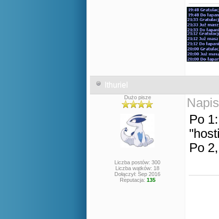
Ithuriel
Dużo pisze
Napis
Po 1:
"host
Po 2,
Liczba postów: 300
Liczba wątków: 18
Dołączył: Sep 2016
Reputacja:
135