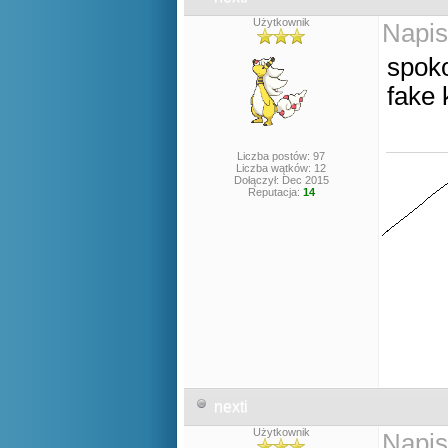
Użytkownik
Napis
spoko
fake 
Liczba postów: 97
Liczba wątków: 12
Dołączył: Dec 2015
Reputacja:
14
nexti
Użytkownik
Napis