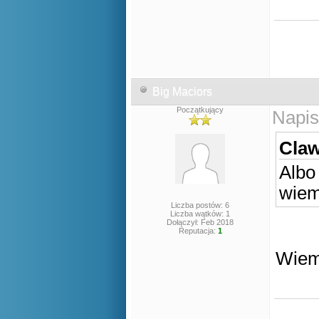
Big Maciors
Początkujący
Napis
Claw
Albo
wiem
Liczba postów: 6
Liczba wątków: 1
Dołączył: Feb 2018
Reputacja:
1
Wiem