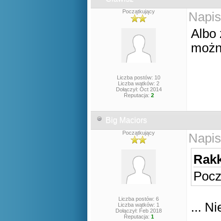
Początkujący
Napis
Albo 
możn
Liczba postów: 10
Liczba wątków: 2
Dołączył: Oct 2014
Reputacja:
2
Big Maciors
Początkujący
Napis
Rakk
Pocz
Liczba postów: 6
... N
Liczba wątków: 1
Dołączył: Feb 2018
Reputacja:
1