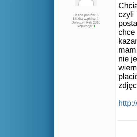
Chcia
czyli
Liczba postów: 6
Liczba wątków: 1
posta
Dołączył: Feb 2018
Reputacja:
1
chce 
kazan
mam 2
nie j
wiem.
płaci
zdjęc
http: