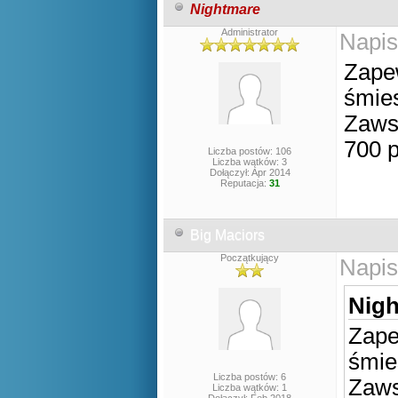
Nightmare
Administrator
Napis
Zapew
śmies
Zawsz
700 p
Liczba postów: 106
Liczba wątków: 3
Dołączył: Apr 2014
Reputacja:
31
Big Maciors
Początkujący
Napis
Nigh
Zape
śmie
Liczba postów: 6
Zaws
Liczba wątków: 1