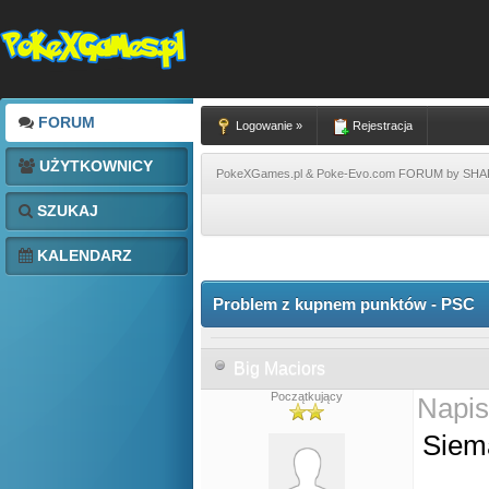
FORUM
Logowanie »
Rejestracja
UŻYTKOWNICY
PokeXGames.pl & Poke-Evo.com FORUM by SH
SZUKAJ
KALENDARZ
Problem z kupnem punktów - PSC
Big Maciors
Początkujący
Napis
Siem