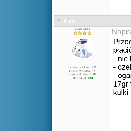
Ithuriel
Dużo pisze
Napis
Przec
płaci
- nie
- cze
Liczba postów: 300
Liczba wątków: 18
- oga
Dołączył: Sep 2016
Reputacja:
135
17gr 
kulki