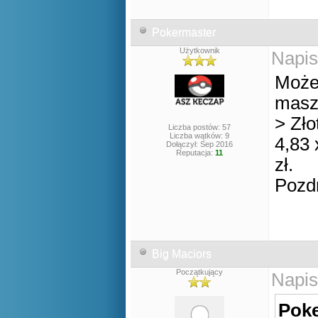
Pokermaster
Użytkownik
Napis
Może 
masz 
> Zło
Liczba postów: 57
Liczba wątków: 9
4,83 
Dołączył: Sep 2016
Reputacja:
11
zł.
Pozd
Big Maciors
Początkujący
Napis
Poke