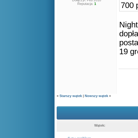
Dołączył: Feb 2018
700 
Reputacja:
1
Nigh
dopła
posta
19 gr
«
Starszy wątek
|
Nowszy wątek
»
Wątek: