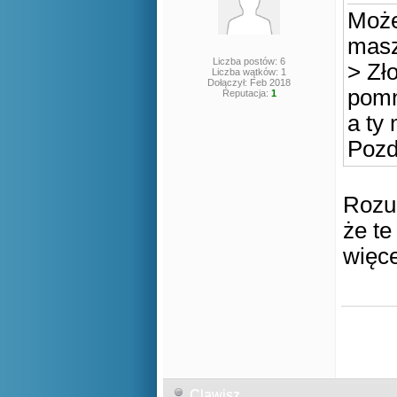
Może
masz
Liczba postów: 6
> Zł
Liczba wątków: 1
Dołączył: Feb 2018
pomn
Reputacja:
1
a ty 
Pozd
Rozum
że te
więce
Clawisz