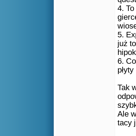
4. To
gierc
wios
5. Ex
już t
hipokr
6. Co
płyty
Tak w
odpo
szyb
Ale w
tacy 