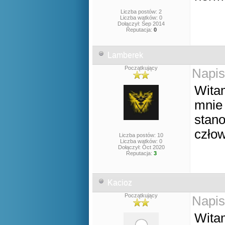
Liczba postów: 2
Liczba wątków: 0
Dołączył: Sep 2014
Reputacja:
0
Lamberek
Początkujący
Napis
Witam
mnie 
stano
człow
Liczba postów: 10
Liczba wątków: 0
Dołączył: Oct 2020
Reputacja:
3
Kacioz
Początkujący
Napis
Wita