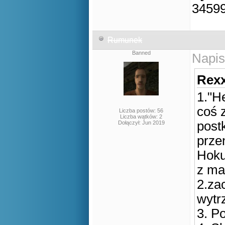
Rumunek
Banned
Napis
Rexx
1."H
coś 
Liczba postów: 56
Liczba wątków: 2
post
Dołączył: Jun 2019
przen
Hoku
z ma
2.za
wytr
3. Po