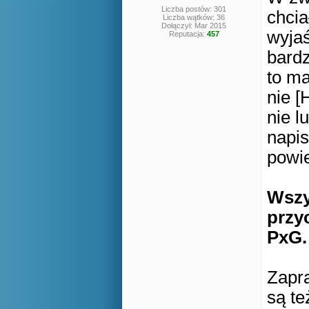
Liczba postów: 301
chcia
Liczba wątków: 36
Dołączył: Mar 2015
wyjaś
Reputacja:
457
bardz
to ma
nie [
nie l
napis
powi
Wszy
przyc
PxG.
Zapra
są te