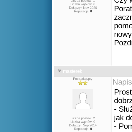
Czy 
Liczba postów: 1
Liczba wątków: 0
Porat
Dołączył: Nov 2020
Reputacja:
0
zaczn
pomoc
nowy
Pozd
masterek
Początkujący
Napis
Prost
dobrz
- Słu
jak d
Liczba postów: 2
Liczba wątków: 0
- Pom
Dołączył: Sep 2014
Reputacja:
0