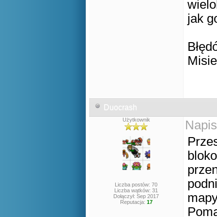
wielo
jak g
Błęd
Misi
Duocrash
Użytkownik
Napis
Prze
bloko
przen
podni
Liczba postów: 70
Liczba wątków: 31
mapy
Dołączył: Sep 2017
Reputacja:
17
Pomag