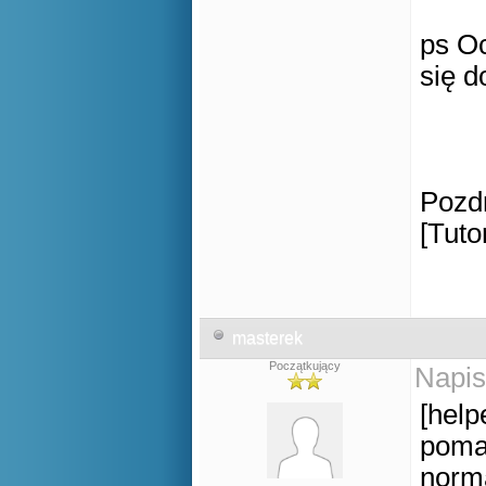
ps Oc
się d
Pozd
[Tuto
masterek
Początkujący
Napis
[help
poma
norma