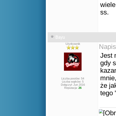
wiele
ss.
Bayu
Użytkownik
Napis
Jest 
gdy s
kazan
mnie,
Liczba postów: 54
Liczba wątków: 5
że ja
Dołączył: Jun 2016
Reputacja:
26
tego 