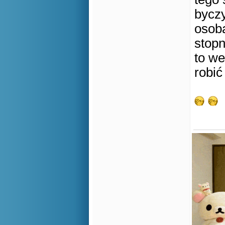
byczy
osoba
stopn
to we
robić