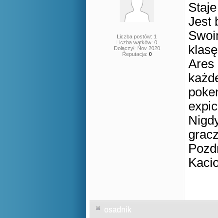
Staje
Jest 
Swoi
Liczba postów: 1
Liczba wątków: 0
klasę
Dołączył: Nov 2020
Reputacja:
0
Ares
każde
pokem
expic
Nigd
gracz
Pozd
Kaci
osadnik