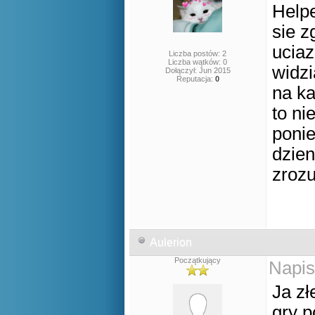
Helpe
sie z
uciaz
Liczba postów: 2
Liczba wątków: 0
widzi
Dołączył: Jun 2015
Reputacja:
0
na ka
to ni
ponie
dzien
zroz
Aulerion
Początkujący
Napis
Ja zł
gry p