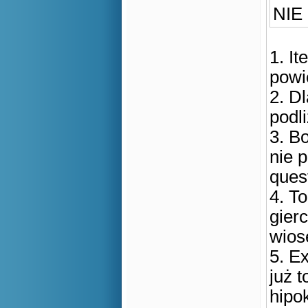
NIE
1. I
powi
2. D
podli
3. B
nie 
quest
4. To
gier
wios
5. Ex
już t
hipok