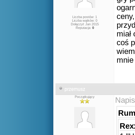
ogarn
ceny,
Liczba postów: 1
Liczba wątków: 0
przyd
Dołączył: Jan 2015
Reputacja:
0
miał 
coś p
wiem 
mnie 
przemusz
Początkujący
Napis
Rumu
Rexx