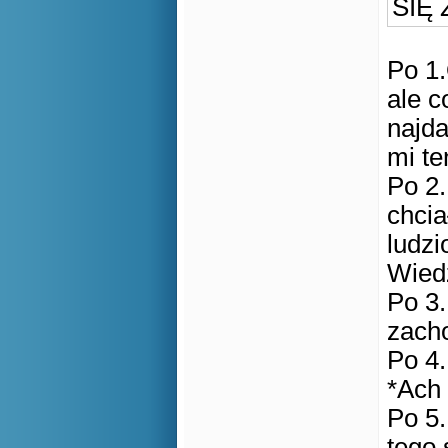
SIĘ 
Po 1
ale c
najda
mi t
Po 2.
chcia
ludzi
Wiedz
Po 3.
zach
Po 4.
*Ach 
Po 5.
tego 