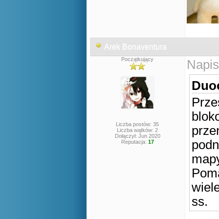
Arek Bonaventura
Początkujący
Napis
Duoc
Prze
blok
Liczba postów: 35
prze
Liczba wątków: 2
Dołączył: Jun 2020
podni
Reputacja:
17
map
Poma
wiel
ss.