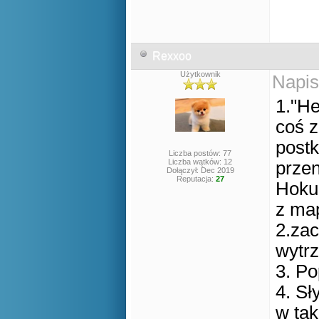
Rexxoo
Użytkownik
Napis
1."He
coś z
postk
Liczba postów: 77
Liczba wątków: 12
przen
Dołączył: Dec 2019
Reputacja:
27
Hoku 
z map
2.zac
wytr
3. Po
4. Sł
w tak