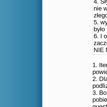
4. S
nie w
złeg
5. w
było
6. I
zacze
NIE 
1. It
powie
2. Dl
podli
3. Bo
pobie
quest