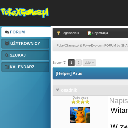
FORUM
Logowanie »
Rejestracja
UŻYTKOWNICY
PokeXGames.pl & Poke-Evo.com FORUM by SH
SZUKAJ
Strony (2):
1
2
dalej »
KALENDARZ
[Helper] Arus
osadnik
Dużo pisze
Napis
Wit
W zwi