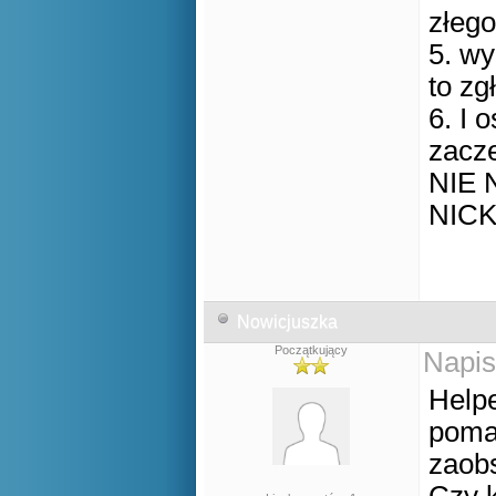
złego
5. wy
to zg
6. I 
zacze
NIE 
NICK
Nowicjuszka
Początkujący
Napis
Helpe
poma
zaobs