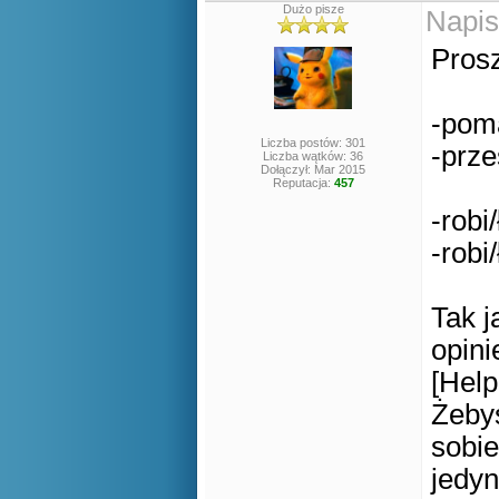
Dużo pisze
Napis
Prosz
-pom
Liczba postów: 301
-prz
Liczba wątków: 36
Dołączył: Mar 2015
Reputacja:
457
-robi/
-robi/
Tak 
opini
[Help
Żebyś
sobie
jedy