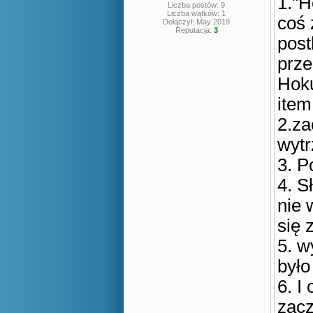
1."H
Liczba postów: 9
Liczba wątków: 1
coś 
Dołączył: May 2019
Reputacja:
3
post
prze
Hoku
item
2.za
wytr
3. P
4. S
nie 
się 
5. w
było
6. I
zacz