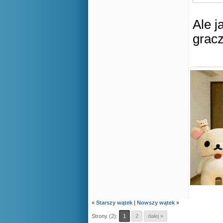
Ale 
gracz
«
Starszy wątek
|
Nowszy wątek
»
Strony (2):
1
2
dalej »