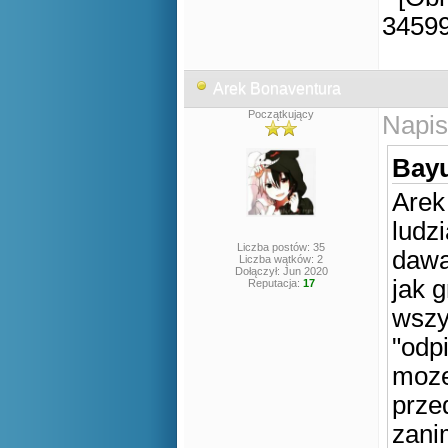
Arek Bonaventura
Początkujący
Napis
Bayu
Arek
ludz
Liczba postów: 35
dawa
Liczba wątków: 2
Dołączył: Jun 2020
jak 
Reputacja:
17
wszy
"odpi
moze
prze
zani