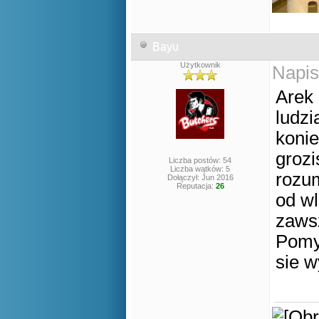
Bayu
Użytkownik
Napis
Arek 
ludzi
konie
grozi
Liczba postów: 54
Liczba wątków: 5
rozum
Dołączył: Jun 2016
Reputacja:
26
od wl
zawsz
Pomy
sie 