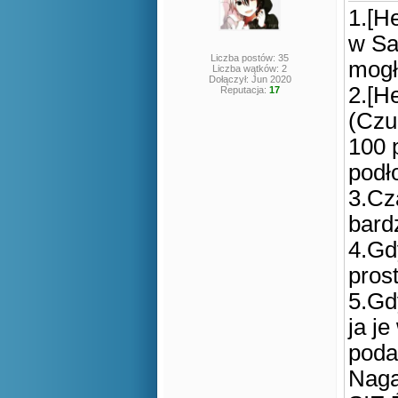
1.[H
w Sa
Liczba postów: 35
mogł
Liczba wątków: 2
Dołączył: Jun 2020
2.[H
Reputacja:
17
(Czu
100 
podł
3.Cz
bard
4.Gd
pros
5.Gd
ja j
poda
Nag