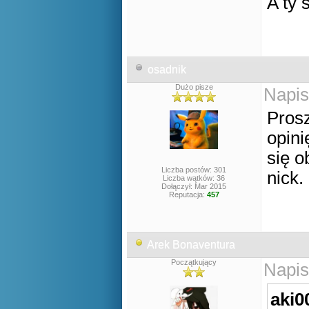
A ty 
osadnik
Dużo pisze
Napis
Pros
opini
się o
Liczba postów: 301
nick.
Liczba wątków: 36
Dołączył: Mar 2015
Reputacja:
457
Arek Bonaventura
Początkujący
Napis
aki0