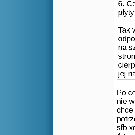
6. C
płyt
Tak 
odpo
na s
stro
cier
jej n
Po co
nie 
chce 
potrz
sfb x