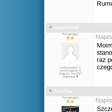
Rumu
kacper200498
Początkujący
Napis
Moim 
stano
raz p
czego
Liczba postów: 1
Liczba wątków: 0
Dołączył: Jun 2017
Reputacja:
0
ZukaVKaa
Początkujący
Napis
Szcz