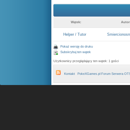
Wątek:
Autor
Helper / Tutor
Smiercionos
Pokaż wersję do druku
Subskrybuj ten wątek
Użytkownicy przeglądający ten wątek: 1 gości
Kontakt
PokeXGames.pl Forum Serwera OT