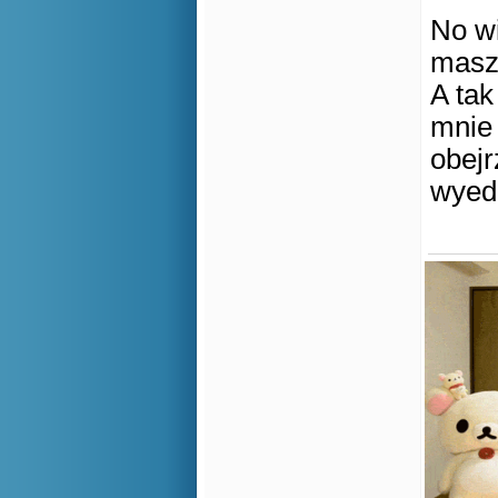
No wi
masz 
A tak
mnie
obejr
wyed