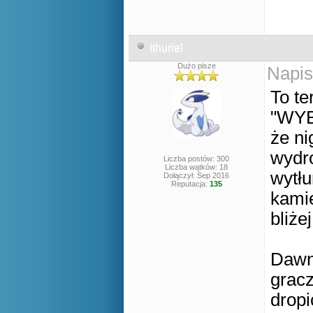
Ithuriel
Dużo pisze
Napis
To te
"WYB
że ni
wydro
Liczba postów: 300
Liczba wątków: 18
wytłu
Dołączył: Sep 2016
Reputacja:
135
kamie
bliże
Dawni
gracz
dropi