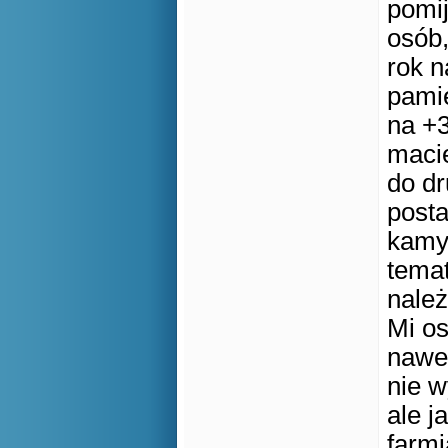
pomij
osób,
rok n
pamię
na +3
macie
do dr
posta
kamyc
temat
należ
Mi os
nawet
nie w
ale j
farmi