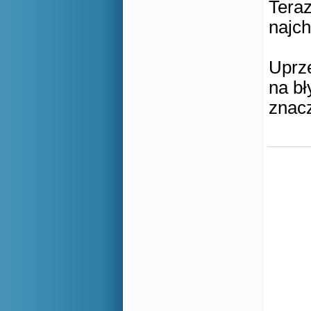
Teraz
najch
Uprze
na bł
znacz