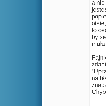
a nie
jeste
popi
otsie
to os
by si
mała
Fajni
zdani
"
Uprz
na bł
znacz
Chyba