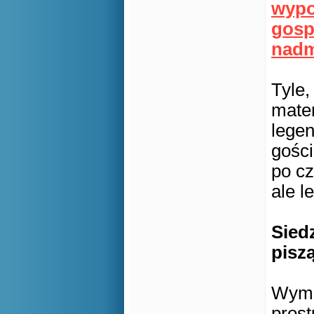
wypo
gosp
nadm
Tyle,
matem
lege
gości
po cz
ale l
Siedz
pisz
Wymi
prost