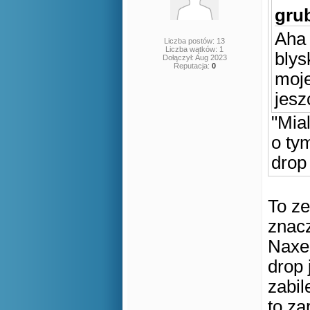
grub
Aha 
Liczba postów: 13
Liczba wątków: 1
blys
Dołączył: Aug 2023
Reputacja:
0
moj
jesz
"Mia
o ty
drop
To ze
znacz
Naxer
drop
zabil
to zar