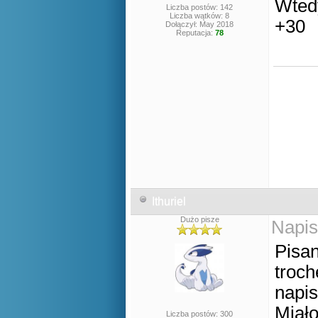
Wted
Liczba postów: 142
Liczba wątków: 8
+30
Dołączył: May 2018
Reputacja:
78
Ithuriel
Dużo pisze
Napis
Pisan
troch
napis
Miało
Liczba postów: 300