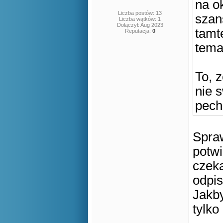
na o
Liczba postów: 13
szan
Liczba wątków: 1
Dołączył: Aug 2023
tamt
Reputacja:
0
tema
To, 
nie 
pech
Spraw
potwi
czeka
odpis
Jakby
tylko