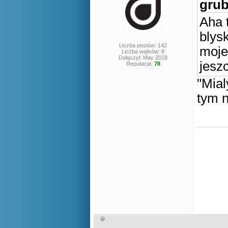
grub
Aha 
blys
Liczba postów: 142
moje
Liczba wątków: 8
Dołączył: May 2018
jesz
Reputacja:
78
"Mial
tym n