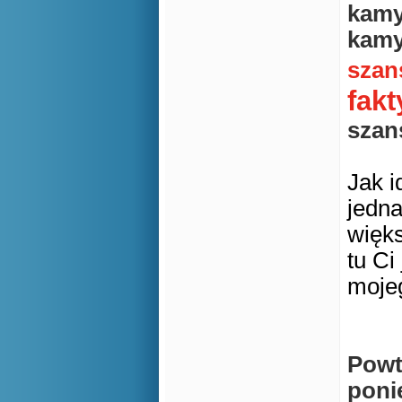
kamy
kamy
szan
fakt
szan
Jak i
jedna
więks
tu Ci
mojeg
Powtó
poni