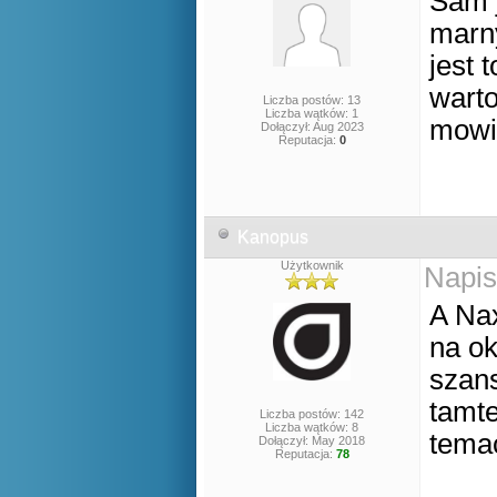
Sam j
marny
jest 
warto
Liczba postów: 13
Liczba wątków: 1
mowi
Dołączył: Aug 2023
Reputacja:
0
Kanopus
Użytkownik
Napis
A Nax
na ok
szans
tamte
Liczba postów: 142
Liczba wątków: 8
tema
Dołączył: May 2018
Reputacja:
78