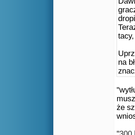
Dawn
gracz
dropi
Tera
tacy,
Uprz
na bł
znac
"
wytł
muszę
że sz
wnios
"
300 