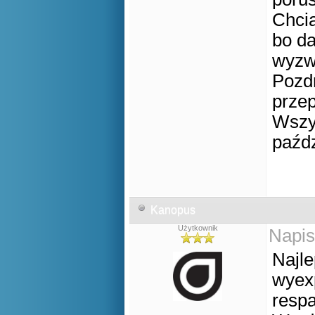
Chcia
bo da
wyzw
Pozdr
prze
Wszys
paźdz
Kanopus
Użytkownik
Napis
Najl
wyexp
respa