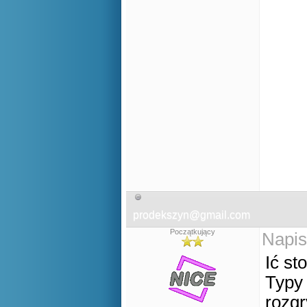
prodekszyn@gmail.com
Początkujący
Napis
Ić sto
Typy 
rozgr