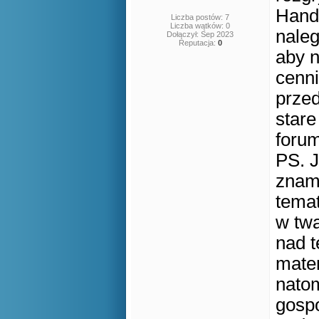
Hande
Liczba postów: 7
Liczba wątków: 0
naleg
Dołączył: Sep 2023
Reputacja:
0
aby n
cenni
przed
stare
foru
PS. 
znami
temat
w twa
nad t
matem
natom
gospo