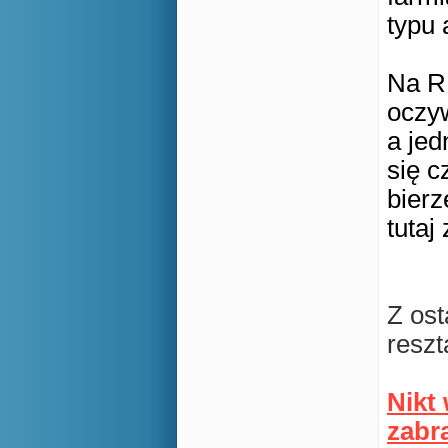
typu 
Na RL
oczy
a jed
się c
bierz
tutaj
Z ost
reszt
Nikt
zabr