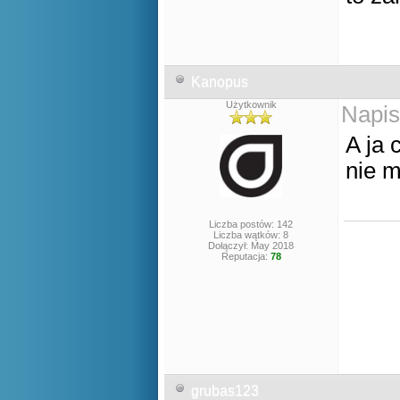
Kanopus
Użytkownik
Napis
A ja 
nie m
Liczba postów: 142
Liczba wątków: 8
Dołączył: May 2018
Reputacja:
78
grubas123