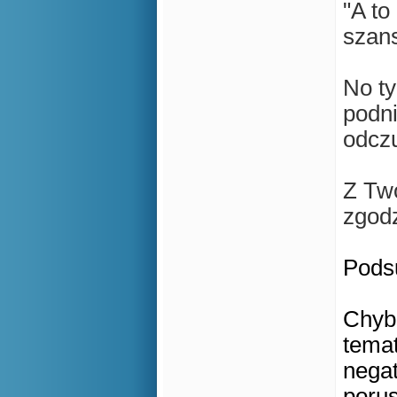
"
A to
szans
No ty
podni
odczu
Z Tw
zgodz
Pods
Chyba
temat
negat
porus