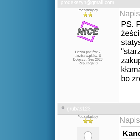
prodekszyn@gmail.com
Początkujący
Napis
PS. P
żeści
staty
"star
Liczba postów: 7
Liczba wątków: 0
zaku
Dołączył: Sep 2023
Reputacja:
0
kłama
bo zr
grubas123
Początkujący
Napis
Kano