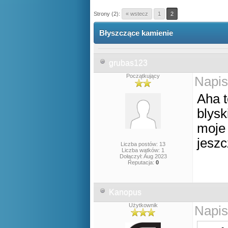
Strony (2):
« wstecz
1
2
Błyszczące kamienie
grubas123
Początkujący
Napis
Aha t
blysk
moje
jesz
Liczba postów: 13
Liczba wątków: 1
Dołączył: Aug 2023
Reputacja:
0
Kanopus
Użytkownik
Napis