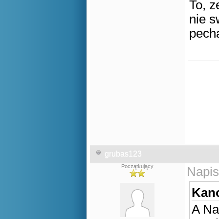
To, z
nie s
pecha
grubas123
Początkujący
Napis
Kano
A Na