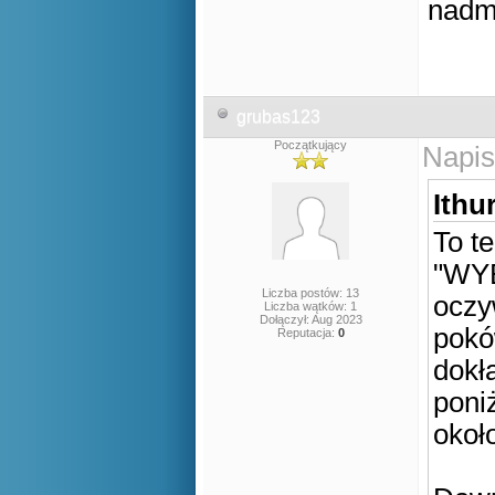
nadm
grubas123
Początkujący
Napis
Ithur
To t
"WY
Liczba postów: 13
oczy
Liczba wątków: 1
Dołączył: Aug 2023
pokó
Reputacja:
0
dokł
poni
około