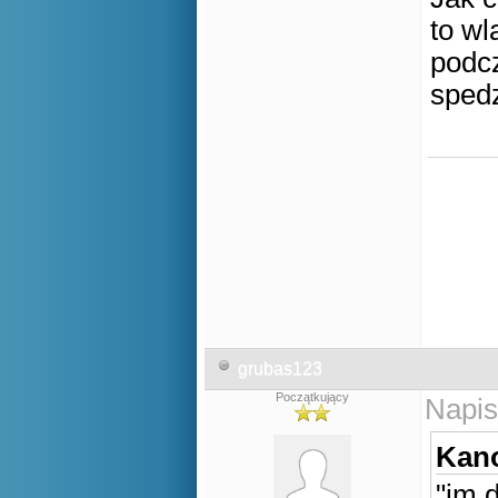
to wl
podcz
spedz
grubas123
Początkujący
Napis
Kano
"im 