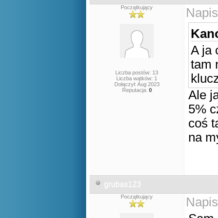
Początkujący
Napis
Kano
A ja 
tam 
Liczba postów: 13
kluc
Liczba wątków: 1
Dołączył: Aug 2023
Reputacja:
0
Ale j
5% cz
coś t
na m
grubas123
Początkujący
Napis