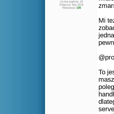
Liczba wątków: 18
zmarn
Dołączył: Sep 2016
Reputacja:
135
Mi te
zobac
jedna
pewn
@pro
To je
masz 
poleg
handl
dlate
serve