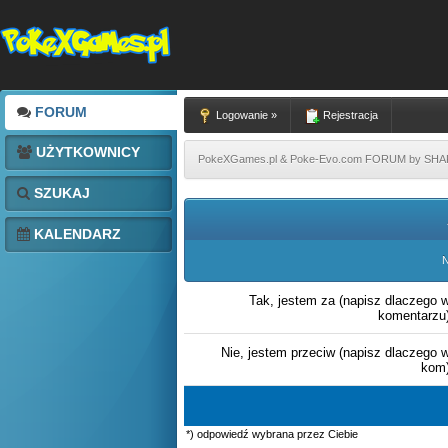
FORUM
Logowanie »
Rejestracja
UŻYTKOWNICY
PokeXGames.pl & Poke-Evo.com FORUM by SH
SZUKAJ
KALENDARZ
N
Tak, jestem za (napisz dlaczego 
komentarzu
Nie, jestem przeciw (napisz dlaczego 
kom
*) odpowiedź wybrana przez Ciebie