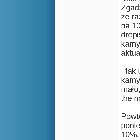
Zgadz
ze ra
na 10
drop
kamyk
aktua
I tak
kamyk
mało,
the 
Powtó
ponie
10%, 