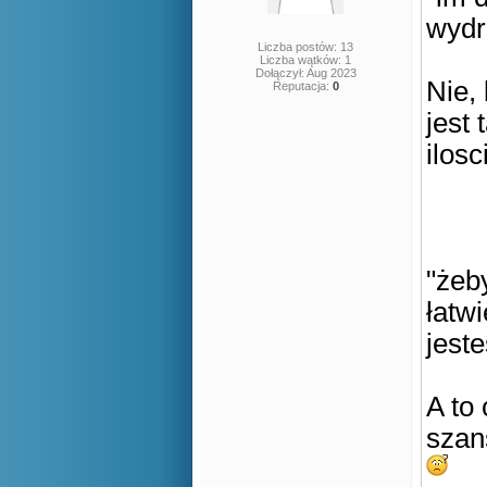
wydr
Liczba postów: 13
Liczba wątków: 1
Dołączył: Aug 2023
Nie,
Reputacja:
0
jest
ilosc
"żeb
łatwi
jeste
A to 
szan