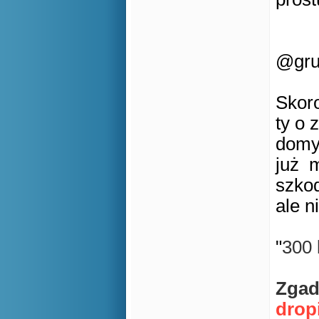
@gr
Skoro
ty o 
domyś
już 
szkod
ale ni
"
300 
Zgad
drop