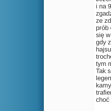
i na 
zgad
ze zd
prób 
się w
gdy z
hajsu
troch
tym 
Tak s
lege
kamy
trafi
choć 