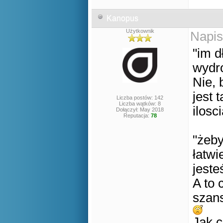
Kanopus
Użytkownik
Napis
"im d
wydro
Nie, 
jest 
Liczba postów: 142
Liczba wątków: 8
ilosc
Dołączył: May 2018
Reputacja:
78
"żeby
łatwi
jeste
A to 
szans
Jak 