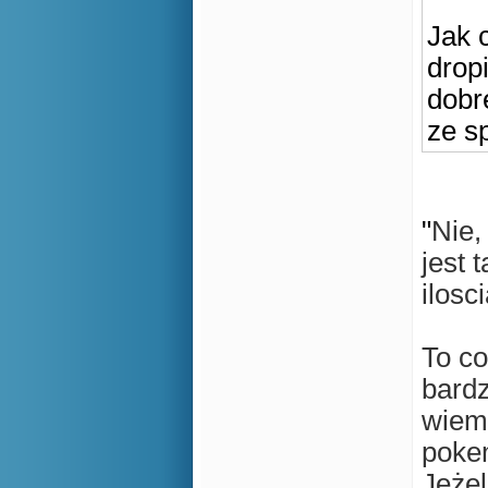
Jak 
drop
dobr
ze s
"
Nie,
jest 
ilosc
To co
bardz
wiem 
poke
Jeżel